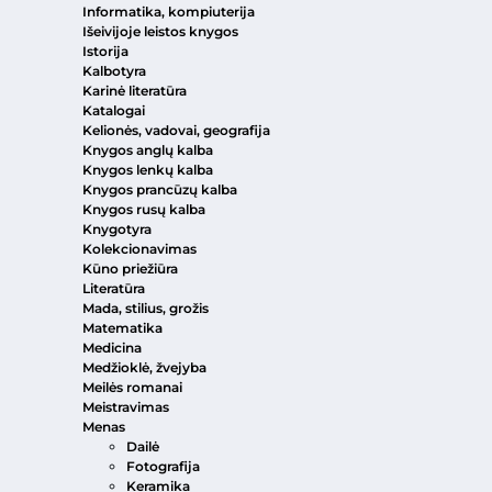
Informatika, kompiuterija
Išeivijoje leistos knygos
Istorija
Kalbotyra
Karinė literatūra
Katalogai
Kelionės, vadovai, geografija
Knygos anglų kalba
Knygos lenkų kalba
Knygos prancūzų kalba
Knygos rusų kalba
Knygotyra
Kolekcionavimas
Kūno priežiūra
Literatūra
Mada, stilius, grožis
Matematika
Medicina
Medžioklė, žvejyba
Meilės romanai
Meistravimas
Menas
Dailė
Fotografija
Keramika