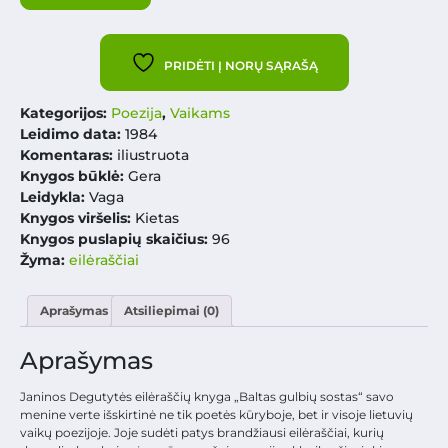
PRIDĖTI Į NORŲ SĄRAŠĄ
Kategorijos:
Poezija
,
Vaikams
Leidimo data:
1984
Komentaras:
iliustruota
Knygos būklė:
Gera
Leidykla:
Vaga
Knygos viršelis:
Kietas
Knygos puslapių skaičius:
96
Žyma:
eilėraščiai
Aprašymas
Atsiliepimai (0)
Aprašymas
Janinos Degutytės eilėraščių knyga „Baltas gulbių sostas“ savo
menine verte išskirtinė ne tik poetės kūryboje, bet ir visoje lietuvių
vaikų poezijoje. Joje sudėti patys brandžiausi eilėraščiai, kurių