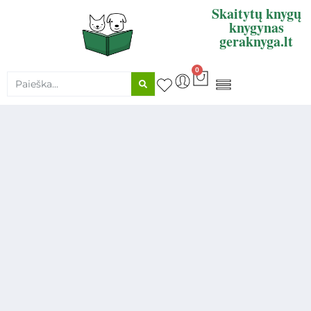
Skaitytų knygų
knygynas
geraknyga.lt
0
KNYGŲ SUPIRKIMAS