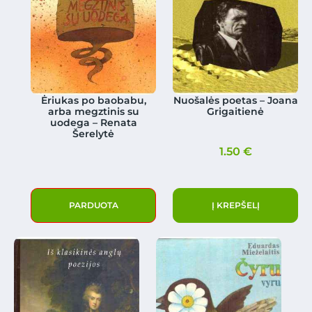
Ėriukas po baobabu,
Nuošalės poetas – Joana
arba megztinis su
Grigaitienė
uodega – Renata
Šerelytė
1.50
€
PARDUOTA
Į KREPŠELĮ