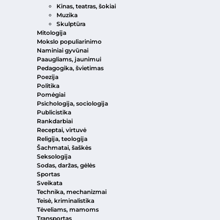
Kinas, teatras, šokiai
Muzika
Skulptūra
Mitologija
Mokslo populiarinimo
Naminiai gyvūnai
Paaugliams, jaunimui
Pedagogika, švietimas
Poezija
Politika
Pomėgiai
Psichologija, sociologija
Publicistika
Rankdarbiai
Receptai, virtuvė
Religija, teologija
Šachmatai, šaškės
Seksologija
Sodas, daržas, gėlės
Sportas
Sveikata
Technika, mechanizmai
Teisė, kriminalistika
Tėveliams, mamoms
Transportas