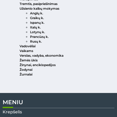
Tremtis, pasipriešinimas
Užsienio kalbų mokymas
Anglų k.
Graikų k.
Ispanų k.
Italų k.
Lotynų k.
Prancūzų k.
Rusų k.
Vadovėliai
Vaikams
Verslas, vadyba, ekonomika
Žemės ūkis
Žinynai, enciklopedijos
Žodynai
Žurnalai
MENIU
Krepšelis