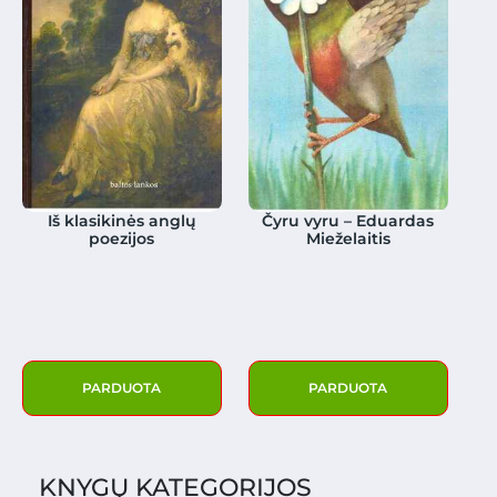
Iš klasikinės anglų
Čyru vyru – Eduardas
poezijos
Mieželaitis
PARDUOTA
PARDUOTA
KNYGŲ KATEGORIJOS