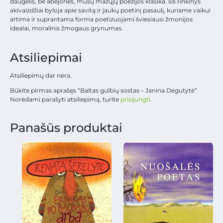
daugelis, be abejonės, mūsų mažųjų poezijos klasika. šis rinkinys
akivaizdžiai byloja apie savitą ir jaukų poetinį pasaulį, kuriame vaikui
artima ir suprantama forma poetizuojami šviesiausi žmonijos
idealai, moralinis žmogaus grynumas.
Atsiliepimai
Atsiliepimų dar nėra.
Būkite pirmas aprašęs “Baltas gulbių sostas – Janina Degutytė”
Norėdami parašyti atsiliepimą, turite
prisijungti
.
Panašūs produktai