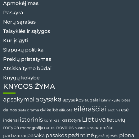
Apmokėjimas
Paskyra
Norų sąrašas
Taisyklės ir sąlygos
Kur įsigyti
Slapukų politika
Prekių pristatymas
Atsiskaitymo būdai
Knygų kokybė
KNYGOS ŽYMA
apysaka
apsakymai
apysakos
augalai
bitininkystė
bitės
eilėraščiai
esė
dainos
dvikalbė
drama
dieta
eiliuota
erotinis
Lietuva
istorinis
lietuvių
indėnai
komiksai
kraštotyra
mityba
novelės
natos
papročiai
monografija
nuotraukos
pažintinė
pasaka
pasakos
plona
partizanai
pjesės
pjesė