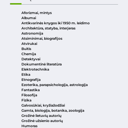
Aforizmai, mintys
Albumai
Antikvarinės knygos iki 1950 m. leidimo
Architektūra, statyba, interjeras
Astronomija
Atsiminimai, biografijos
Atvirukai
Buitis
Chemija
Detektyvai
Dokumentinė literatūra
Elektrotechnika
Etika
Etnografija
Ezoterika, parapsichologija, astrologija
Fantastika
Filosofija
Fizika
Galvosūkiai, kryžiažodžiai
Gamta, biologija, botanika, zoologija
Grožinė lietuvių autorių
Grožinė užsienio autorių
Humoras