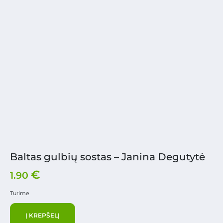
Baltas gulbių sostas – Janina Degutytė
€
1.90
Turime
Į KREPŠELĮ