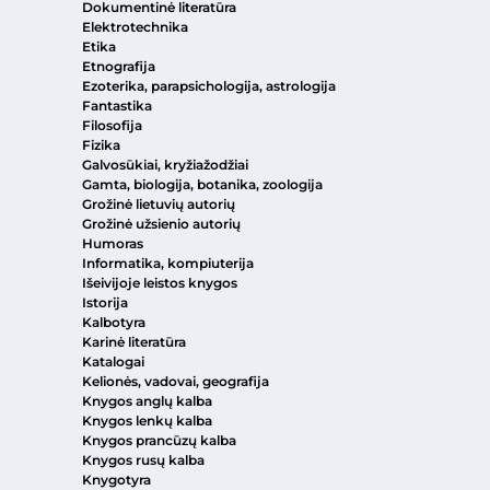
Dokumentinė literatūra
Elektrotechnika
Etika
Etnografija
Ezoterika, parapsichologija, astrologija
Fantastika
Filosofija
Fizika
Galvosūkiai, kryžiažodžiai
Gamta, biologija, botanika, zoologija
Grožinė lietuvių autorių
Grožinė užsienio autorių
Humoras
Informatika, kompiuterija
Išeivijoje leistos knygos
Istorija
Kalbotyra
Karinė literatūra
Katalogai
Kelionės, vadovai, geografija
Knygos anglų kalba
Knygos lenkų kalba
Knygos prancūzų kalba
Knygos rusų kalba
Knygotyra