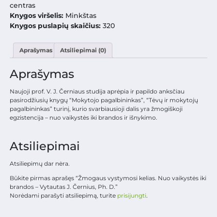
centras
Knygos viršelis:
Minkštas
Knygos puslapių skaičius:
320
Aprašymas
Atsiliepimai (0)
Aprašymas
Naujoji prof. V. J. Černiaus studija aprėpia ir papildo anksčiau
pasirodžiusių knygų “Mokytojo pagalbininkas”, “Tėvų ir mokytojų
pagalbininkas” turinį, kurio svarbiausioji dalis yra žmogiškoji
egzistencija – nuo vaikystės iki brandos ir išnykimo.
Atsiliepimai
Atsiliepimų dar nėra.
Būkite pirmas aprašęs “Žmogaus vystymosi kelias. Nuo vaikystės iki
brandos – Vytautas J. Černius, Ph. D.”
Norėdami parašyti atsiliepimą, turite
prisijungti
.