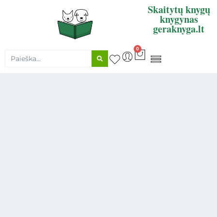
Skaitytų knygų
knygynas
geraknyga.lt
0
KNYGŲ SUPIRKIMAS