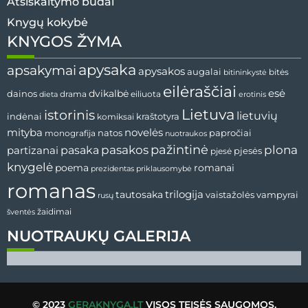
Atsiskaitymo būdai
Knygų kokybė
KNYGOS ŽYMA
apysaka
apsakymai
apysakos
augalai
bitininkystė
bitės
eilėraščiai
esė
dainos
dvikalbė
drama
dieta
eiliuota
erotinis
Lietuva
istorinis
lietuvių
indėnai
komiksai
kraštotyra
mityba
novelės
natos
papročiai
monografija
nuotraukos
pažintinė
pasaka
pasakos
plona
partizanai
pjesės
pjesė
knygelė
poema
romanai
prezidentas
priklausomybė
romanas
tautosaka
trilogija
vaistažolės
vampyrai
rusų
žaidimai
šventės
NUOTRAUKŲ GALERIJA
© 2023
GERAKNYGA.LT
VISOS TEISĖS SAUGOMOS.