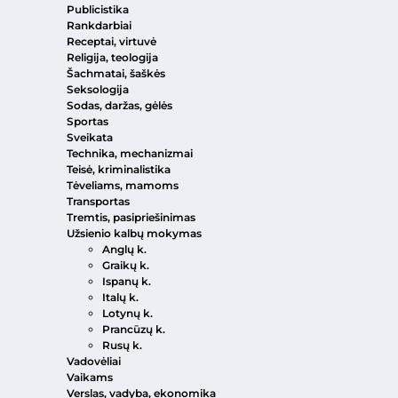
Publicistika
Rankdarbiai
Receptai, virtuvė
Religija, teologija
Šachmatai, šaškės
Seksologija
Sodas, daržas, gėlės
Sportas
Sveikata
Technika, mechanizmai
Teisė, kriminalistika
Tėveliams, mamoms
Transportas
Tremtis, pasipriešinimas
Užsienio kalbų mokymas
Anglų k.
Graikų k.
Ispanų k.
Italų k.
Lotynų k.
Prancūzų k.
Rusų k.
Vadovėliai
Vaikams
Verslas, vadyba, ekonomika