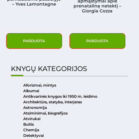
apmąstymai apie
– Yves Lamontagne
prenatalinę netektį –
Giorgia Cozza
PARDUOTA
PARDUOTA
KNYGŲ KATEGORIJOS
Aforizmai, mintys
Albumai
Antikvarinės knygos iki 1950 m. leidimo
Architektūra, statyba, interjeras
Astronomija
Atsiminimai, biografijos
Atvirukai
Buitis
Chemija
Detektyvai