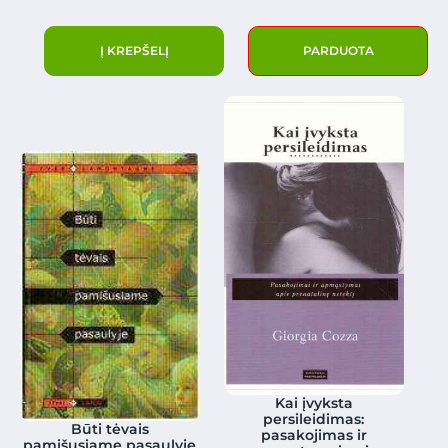
Į KREPŠELĮ
PARDUOTA
Kai įvyksta
persileidimas:
Būti tėvais
pasakojimas ir
pamišusiame pasaulyje