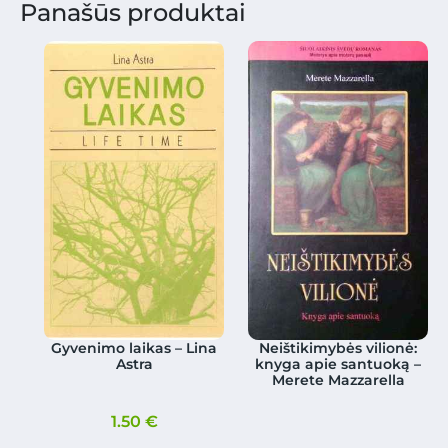
Panašūs produktai
Gyvenimo laikas – Lina
Neištikimybės vilionė:
Astra
knyga apie santuoką –
Merete Mazzarella
1.50
€