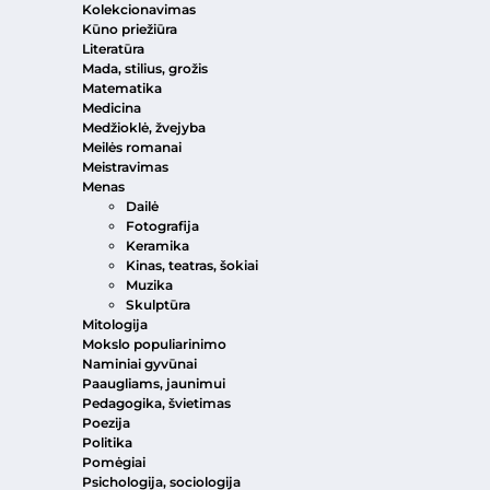
Kolekcionavimas
Kūno priežiūra
Literatūra
Mada, stilius, grožis
Matematika
Medicina
Medžioklė, žvejyba
Meilės romanai
Meistravimas
Menas
Dailė
Fotografija
Keramika
Kinas, teatras, šokiai
Muzika
Skulptūra
Mitologija
Mokslo populiarinimo
Naminiai gyvūnai
Paaugliams, jaunimui
Pedagogika, švietimas
Poezija
Politika
Pomėgiai
Psichologija, sociologija