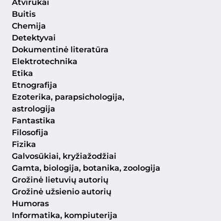
Atvirukai
Buitis
Chemija
Detektyvai
Dokumentinė literatūra
Elektrotechnika
Etika
Etnografija
Ezoterika, parapsichologija,
astrologija
Fantastika
Filosofija
Fizika
Galvosūkiai, kryžiažodžiai
Gamta, biologija, botanika, zoologija
Grožinė lietuvių autorių
Grožinė užsienio autorių
Humoras
Informatika, kompiuterija