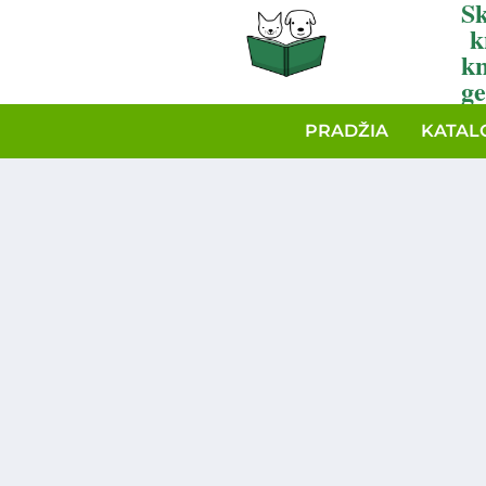
Sk
k
k
ge
PRADŽIA
KATAL