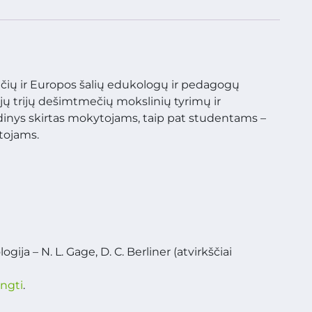
čių ir Europos šalių edukologų ir pedagogų
jų trijų dešimtmečių mokslinių tyrimų ir
nys skirtas mokytojams, taip pat studentams –
tojams.
ja – N. L. Gage, D. C. Berliner (atvirkščiai
ungti
.