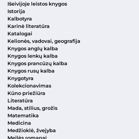
Išeivijoje leistos knygos
Istorija
Kalbotyra
Karinė literatūra
Katalogai
Kelionės, vadovai, geografija
Knygos anglų kalba
Knygos lenkų kalba
Knygos prancūzų kalba
Knygos rusų kalba
Knygotyra
Kolekcionavimas
Kūno priežiūra
Literatūra
Mada, stilius, grožis
Matematika
Medicina
Medžioklė, žvejyba
Meilės romanai