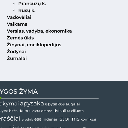
Prancūzų k.
Rusų k.
Vadovėliai
Vaikams
Verslas, vadyba, ekonomika
Žemės ūkis
Žinynai, enciklopedijos
Žodynai
Žurnalai
YGOS ŽYMA
apysaka
akymai
apysakos
augalai
dainos
dvikalbė
drama
nkystė
bitės
dieta
eiliuota
ėraščiai
istorinis
esė
indėnai
komiksai
erotinis
Lietuva