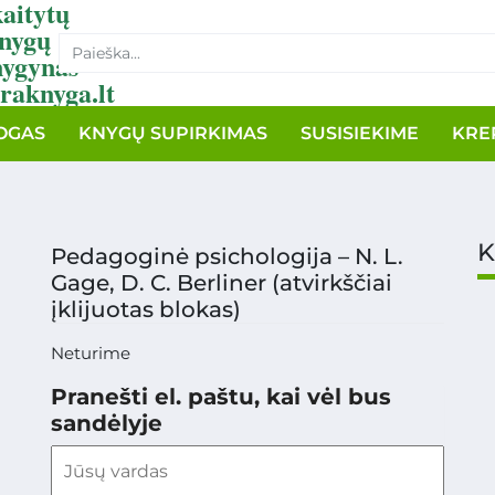
aitytų
nygų
nygynas
raknyga.lt
OGAS
KNYGŲ SUPIRKIMAS
SUSISIEKIME
KRE
K
Pedagoginė psichologija – N. L.
Gage, D. C. Berliner (atvirkščiai
įklijuotas blokas)
Neturime
Pranešti el. paštu, kai vėl bus
sandėlyje