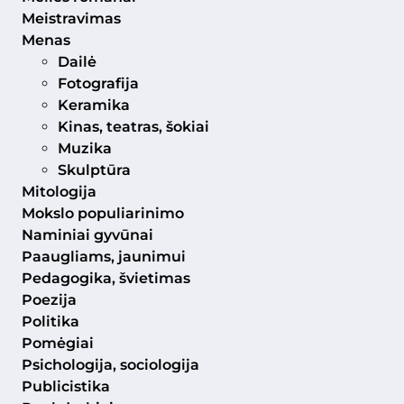
Meistravimas
Menas
Dailė
Fotografija
Keramika
Kinas, teatras, šokiai
Muzika
Skulptūra
Mitologija
Mokslo populiarinimo
Naminiai gyvūnai
Paaugliams, jaunimui
Pedagogika, švietimas
Poezija
Politika
Pomėgiai
Psichologija, sociologija
Publicistika