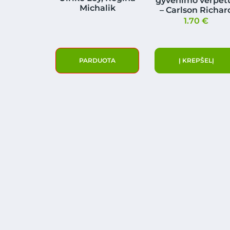
gyvenimo verpet
Michalik
– Carlson Richar
1.70
€
PARDUOTA
Į KREPŠELĮ