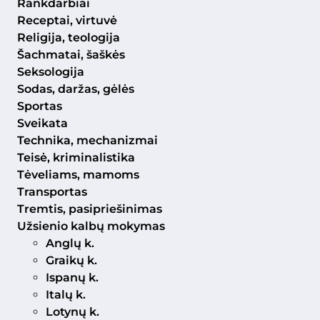
Rankdarbiai
Receptai, virtuvė
Religija, teologija
Šachmatai, šaškės
Seksologija
Sodas, daržas, gėlės
Sportas
Sveikata
Technika, mechanizmai
Teisė, kriminalistika
Tėveliams, mamoms
Transportas
Tremtis, pasipriešinimas
Užsienio kalbų mokymas
Anglų k.
Graikų k.
Ispanų k.
Italų k.
Lotynų k.