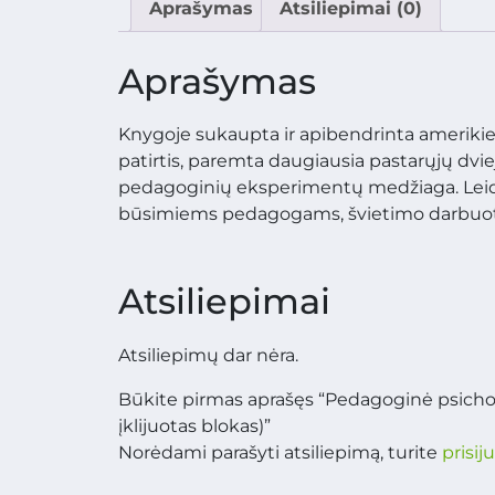
Aprašymas
Atsiliepimai (0)
Aprašymas
Knygoje sukaupta ir apibendrinta amerikie
patirtis, paremta daugiausia pastarųjų dvie
pedagoginių eksperimentų medžiaga. Leidi
būsimiems pedagogams, švietimo darbuo
Atsiliepimai
Atsiliepimų dar nėra.
Būkite pirmas aprašęs “Pedagoginė psichologi
įklijuotas blokas)”
Norėdami parašyti atsiliepimą, turite
prisij