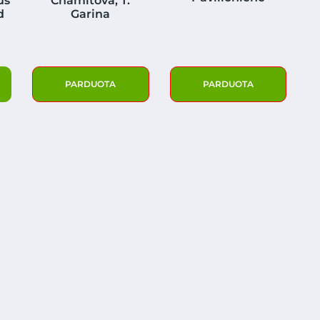
us
Chamitova, T.
d
Garina
PARDUOTA
PARDUOTA