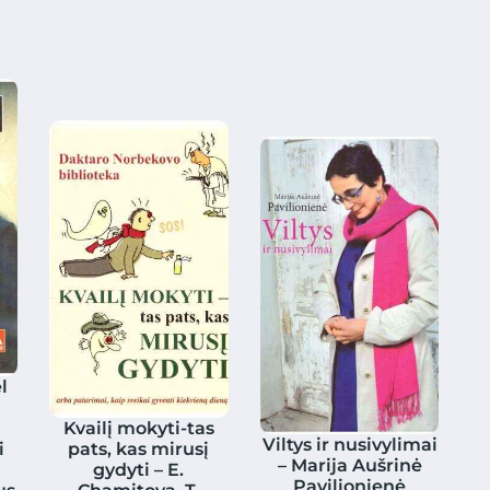
l
Kvailį mokyti-tas
Viltys ir nusivylimai
i
pats, kas mirusį
– Marija Aušrinė
gydyti – E.
Pavilionienė