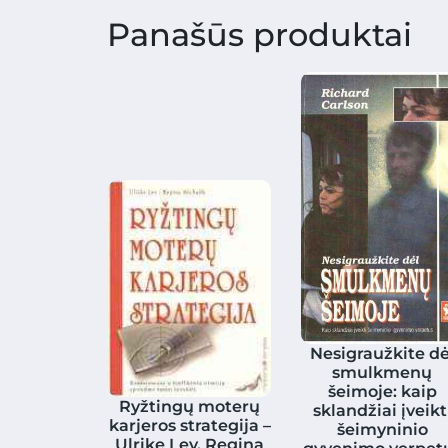
Panašūs produktai
Nesigraužkite dė
smulkmenų
šeimoje: kaip
Ryžtingų moterų
sklandžiai įveikt
karjeros strategija –
šeimyninio
Ulrike Ley, Regina