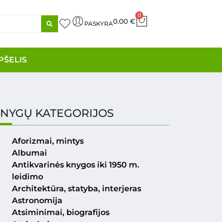
0
0.00
€
PASKYRA
PŠELIS
NYGŲ KATEGORIJOS
Aforizmai, mintys
Albumai
Antikvarinės knygos iki 1950 m.
leidimo
Architektūra, statyba, interjeras
Astronomija
Atsiminimai, biografijos