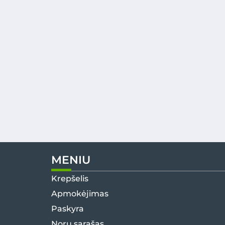
MENIU
Krepšelis
Apmokėjimas
Paskyra
Norų sąrašas