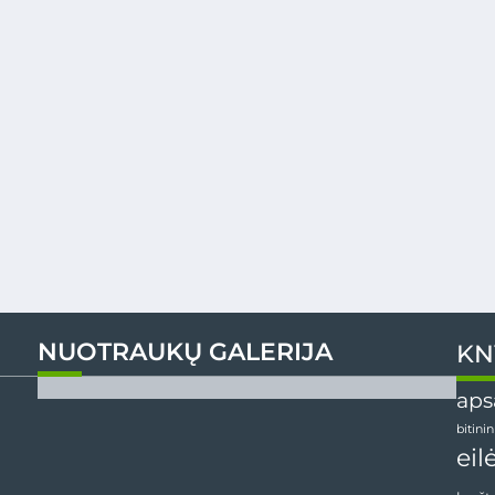
NUOTRAUKŲ GALERIJA
KN
aps
bitini
eil