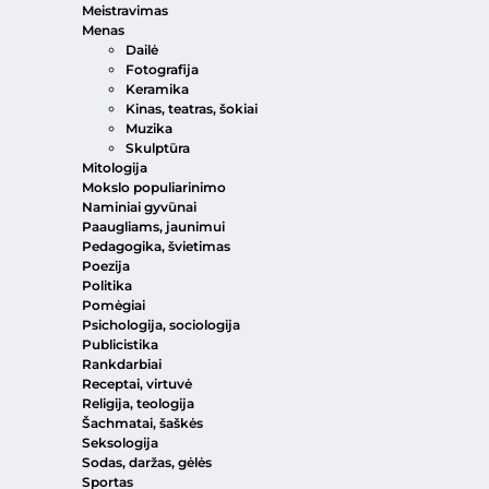
Meistravimas
Menas
Dailė
Fotografija
Keramika
Kinas, teatras, šokiai
Muzika
Skulptūra
Mitologija
Mokslo populiarinimo
Naminiai gyvūnai
Paaugliams, jaunimui
Pedagogika, švietimas
Poezija
Politika
Pomėgiai
Psichologija, sociologija
Publicistika
Rankdarbiai
Receptai, virtuvė
Religija, teologija
Šachmatai, šaškės
Seksologija
Sodas, daržas, gėlės
Sportas