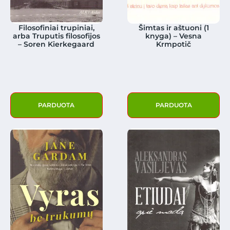
Filosofiniai trupiniai,
Šimtas ir aštuoni (1
arba Truputis filosofijos
knyga) – Vesna
– Soren Kierkegaard
Krmpotič
PARDUOTA
PARDUOTA