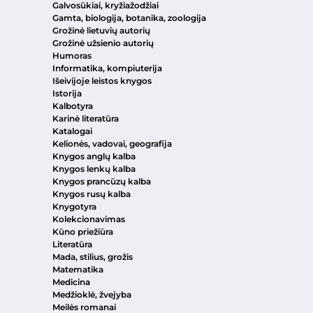
Galvosūkiai, kryžiažodžiai
Gamta, biologija, botanika, zoologija
Grožinė lietuvių autorių
Grožinė užsienio autorių
Humoras
Informatika, kompiuterija
Išeivijoje leistos knygos
Istorija
Kalbotyra
Karinė literatūra
Katalogai
Kelionės, vadovai, geografija
Knygos anglų kalba
Knygos lenkų kalba
Knygos prancūzų kalba
Knygos rusų kalba
Knygotyra
Kolekcionavimas
Kūno priežiūra
Literatūra
Mada, stilius, grožis
Matematika
Medicina
Medžioklė, žvejyba
Meilės romanai