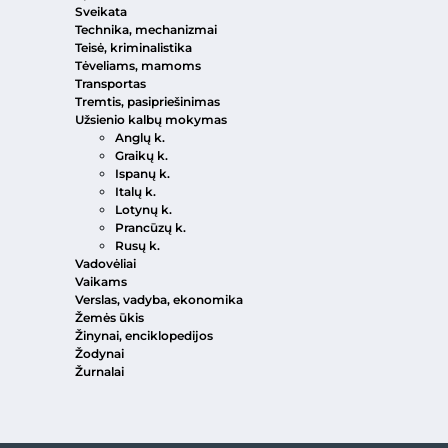
Sveikata
Technika, mechanizmai
Teisė, kriminalistika
Tėveliams, mamoms
Transportas
Tremtis, pasipriešinimas
Užsienio kalbų mokymas
Anglų k.
Graikų k.
Ispanų k.
Italų k.
Lotynų k.
Prancūzų k.
Rusų k.
Vadovėliai
Vaikams
Verslas, vadyba, ekonomika
Žemės ūkis
Žinynai, enciklopedijos
Žodynai
Žurnalai