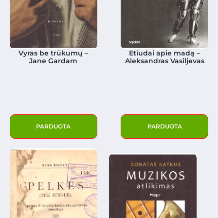
Vyras be trūkumų –
Etiudai apie madą –
Jane Gardam
Aleksandras Vasiljevas
PARDUOTA
PARDUOTA