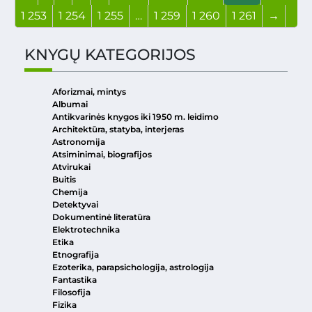
1 253
1 254
1 255
…
1 259
1 260
1 261
→
KNYGŲ KATEGORIJOS
Aforizmai, mintys
Albumai
Antikvarinės knygos iki 1950 m. leidimo
Architektūra, statyba, interjeras
Astronomija
Atsiminimai, biografijos
Atvirukai
Buitis
Chemija
Detektyvai
Dokumentinė literatūra
Elektrotechnika
Etika
Etnografija
Ezoterika, parapsichologija, astrologija
Fantastika
Filosofija
Fizika