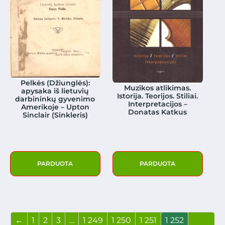
Pelkės (Džiunglės):
Muzikos atlikimas.
apysaka iš lietuvių
Istorija. Teorijos. Stiliai.
darbininkų gyvenimo
Interpretacijos –
Amerikoje – Upton
Donatas Katkus
Sinclair (Sinkleris)
PARDUOTA
PARDUOTA
←
1
2
3
…
1 249
1 250
1 251
1 252