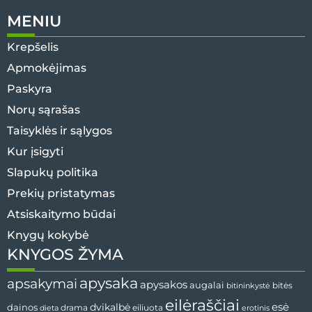
MENIU
Krepšelis
Apmokėjimas
Paskyra
Norų sąrašas
Taisyklės ir sąlygos
Kur įsigyti
Slapukų politika
Prekių pristatymas
Atsiskaitymo būdai
Knygų kokybė
KNYGOS ŽYMA
apysaka
apsakymai
apysakos
augalai
bitininkystė
bitės
eilėraščiai
esė
dainos
dvikalbė
drama
dieta
eiliuota
erotinis