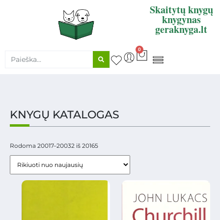
Skaitytų knygų
knygynas
geraknyga.lt
0
KNYGŲ SUPIRKIMAS
KNYGŲ KATALOGAS
Rodoma 20017–20032 iš 20165