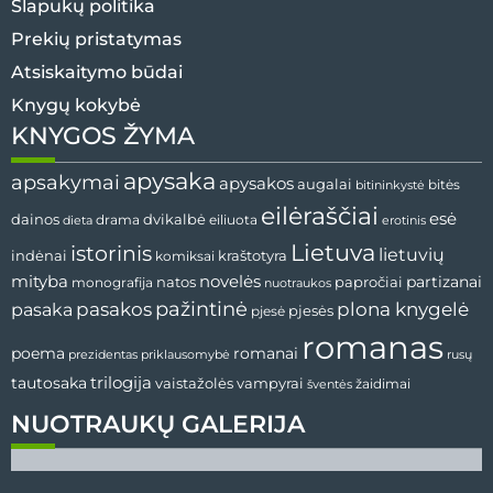
Slapukų politika
Prekių pristatymas
Atsiskaitymo būdai
Knygų kokybė
KNYGOS ŽYMA
apysaka
apsakymai
apysakos
augalai
bitės
bitininkystė
eilėraščiai
esė
dvikalbė
dainos
drama
dieta
eiliuota
erotinis
Lietuva
istorinis
lietuvių
indėnai
komiksai
kraštotyra
mityba
novelės
partizanai
natos
papročiai
monografija
nuotraukos
pažintinė
pasaka
pasakos
plona knygelė
pjesės
pjesė
romanas
romanai
poema
prezidentas
priklausomybė
rusų
tautosaka
trilogija
vaistažolės
vampyrai
žaidimai
šventės
NUOTRAUKŲ GALERIJA