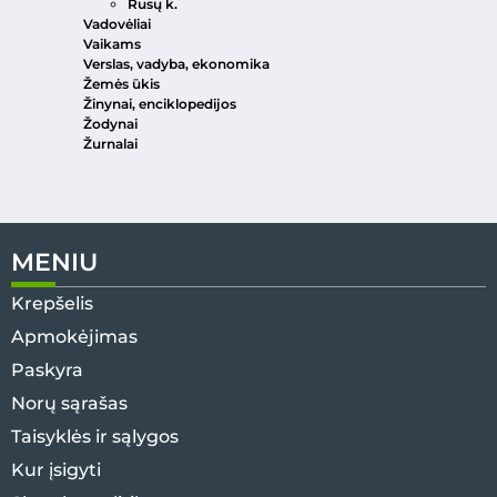
Rusų k.
Vadovėliai
Vaikams
Verslas, vadyba, ekonomika
Žemės ūkis
Žinynai, enciklopedijos
Žodynai
Žurnalai
MENIU
Krepšelis
Apmokėjimas
Paskyra
Norų sąrašas
Taisyklės ir sąlygos
Kur įsigyti