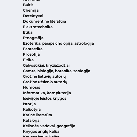
Buitis
Chemija
Detektyvai
Dokumentinė literatūra
Elektrotechnika
Etika
Etnografija
Ezoterika, parapsichologija, astrologija
Fantastika
Filosofija
Fizika
Galvosūkiai, kryžiažodžiai
Gamta, biologija, botanika, zoologija
Grožinė lietuvių autorių
Grožinė užsienio autorių
Humoras
Informatika, kompiuterija
Išeivijoje leistos knygos
Istorija
Kalbotyra
Karinė literatūra
Katalogai
Kelionės, vadovai, geografija
Knygos anglų kalba
Knygos lenkų kalba