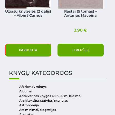
Užrašų knygelės (2 dalis)
Raštai (5 tomas) –
– Albert Camus
Antanas Maceina
3.90
€
PARDUOTA
Į KREPŠELĮ
KNYGŲ KATEGORIJOS
Aforizmai, mintys
Albumai
Antikvarinės knygos iki 1950 m. leidimo
Architektūra, statyba, interjeras
Astronomija
Atsiminimai, biografijos
Atvirukai