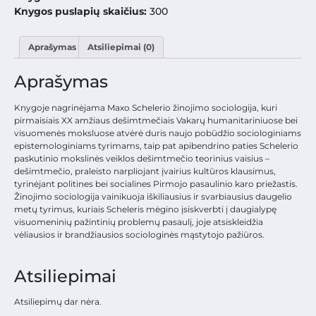
Knygos puslapių skaičius:
300
Aprašymas
Atsiliepimai (0)
Aprašymas
Knygoje nagrinėjama Maxo Schelerio žinojimo sociologija, kuri
pirmaisiais XX amžiaus dešimtmečiais Vakarų humanitariniuose bei
visuomenės moksluose atvėrė duris naujo pobūdžio sociologiniams
epistemologiniams tyrimams, taip pat apibendrino paties Schelerio
paskutinio mokslinės veiklos dešimtmečio teorinius vaisius –
dešimtmečio, praleisto narpliojant įvairius kultūros klausimus,
tyrinėjant politines bei socialines Pirmojo pasaulinio karo priežastis.
Žinojimo sociologija vainikuoja iškiliausius ir svarbiausius daugelio
metų tyrimus, kuriais Scheleris mėgino įsiskverbti į daugialypę
visuomeninių pažintinių problemų pasaulį, joje atsiskleidžia
vėliausios ir brandžiausios sociologinės mąstytojo pažiūros.
Atsiliepimai
Atsiliepimų dar nėra.