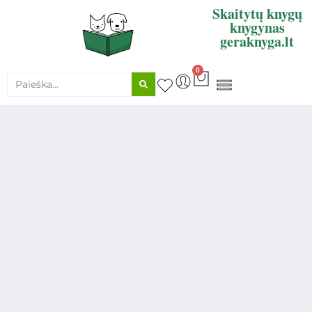
Skaitytų knygų
knygynas
geraknyga.lt
0
KNYGŲ SUPIRKIMAS