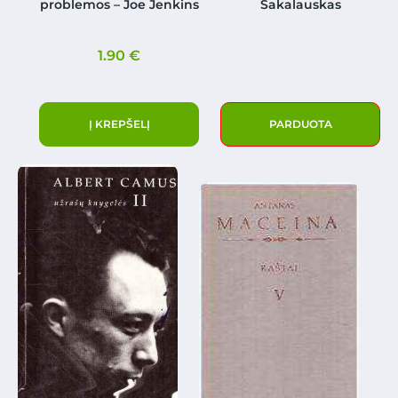
problemos – Joe Jenkins
Sakalauskas
1.90
€
Į KREPŠELĮ
PARDUOTA