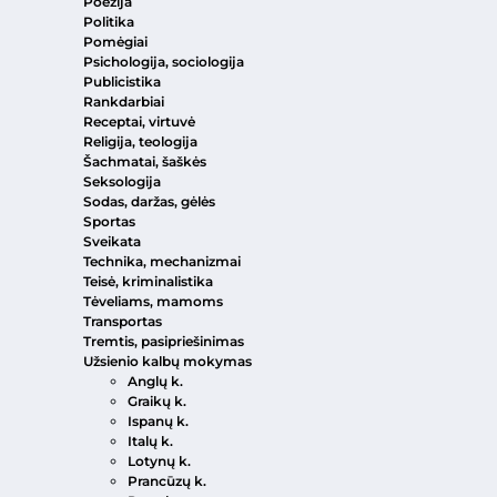
Poezija
Politika
Pomėgiai
Psichologija, sociologija
Publicistika
Rankdarbiai
Receptai, virtuvė
Religija, teologija
Šachmatai, šaškės
Seksologija
Sodas, daržas, gėlės
Sportas
Sveikata
Technika, mechanizmai
Teisė, kriminalistika
Tėveliams, mamoms
Transportas
Tremtis, pasipriešinimas
Užsienio kalbų mokymas
Anglų k.
Graikų k.
Ispanų k.
Italų k.
Lotynų k.
Prancūzų k.