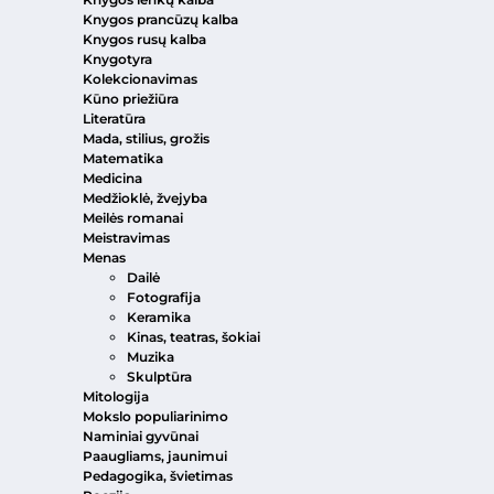
Knygos prancūzų kalba
Knygos rusų kalba
Knygotyra
Kolekcionavimas
Kūno priežiūra
Literatūra
Mada, stilius, grožis
Matematika
Medicina
Medžioklė, žvejyba
Meilės romanai
Meistravimas
Menas
Dailė
Fotografija
Keramika
Kinas, teatras, šokiai
Muzika
Skulptūra
Mitologija
Mokslo populiarinimo
Naminiai gyvūnai
Paaugliams, jaunimui
Pedagogika, švietimas