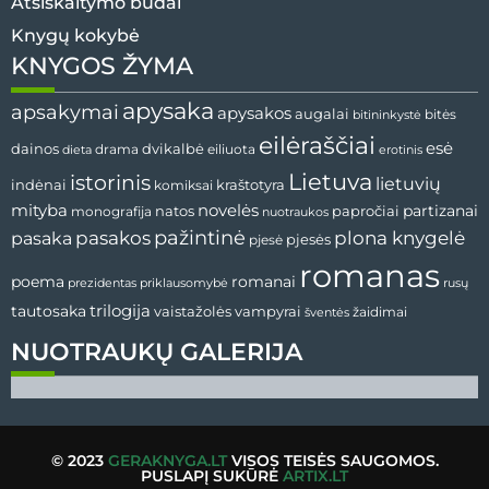
Atsiskaitymo būdai
Knygų kokybė
KNYGOS ŽYMA
apysaka
apsakymai
apysakos
augalai
bitės
bitininkystė
eilėraščiai
esė
dvikalbė
dainos
drama
dieta
eiliuota
erotinis
Lietuva
istorinis
lietuvių
indėnai
komiksai
kraštotyra
mityba
novelės
partizanai
natos
papročiai
monografija
nuotraukos
pažintinė
pasaka
pasakos
plona knygelė
pjesės
pjesė
romanas
romanai
poema
prezidentas
priklausomybė
rusų
tautosaka
trilogija
vaistažolės
vampyrai
žaidimai
šventės
NUOTRAUKŲ GALERIJA
© 2023
GERAKNYGA.LT
VISOS TEISĖS SAUGOMOS.
PUSLAPĮ SUKŪRĖ
ARTIX.LT