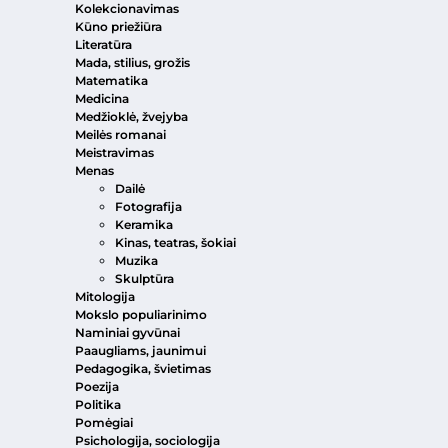
Kolekcionavimas
Kūno priežiūra
Literatūra
Mada, stilius, grožis
Matematika
Medicina
Medžioklė, žvejyba
Meilės romanai
Meistravimas
Menas
Dailė
Fotografija
Keramika
Kinas, teatras, šokiai
Muzika
Skulptūra
Mitologija
Mokslo populiarinimo
Naminiai gyvūnai
Paaugliams, jaunimui
Pedagogika, švietimas
Poezija
Politika
Pomėgiai
Psichologija, sociologija