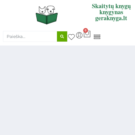
Skaitytų knygų
knygynas
geraknyga.lt
0
KNYGŲ SUPIRKIMAS