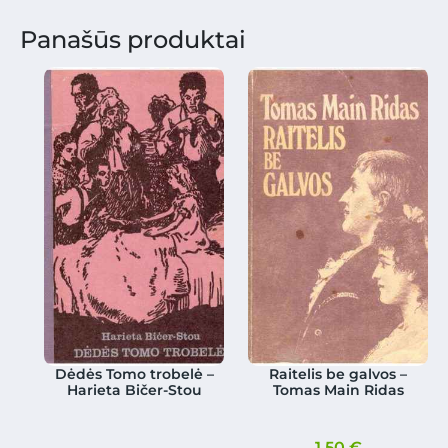
Panašūs produktai
Dėdės Tomo trobelė –
Raitelis be galvos –
Harieta Bičer-Stou
Tomas Main Ridas
1.50
€