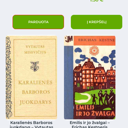
PARDUOTA
Į KREPŠELĮ
Karalienės Barboros
Emilis ir jo žvalgai –
juokdarys – Vytautas
Erichas Kestneris