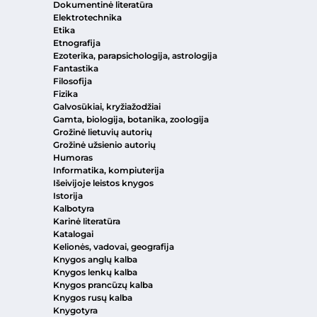
Dokumentinė literatūra
Elektrotechnika
Etika
Etnografija
Ezoterika, parapsichologija, astrologija
Fantastika
Filosofija
Fizika
Galvosūkiai, kryžiažodžiai
Gamta, biologija, botanika, zoologija
Grožinė lietuvių autorių
Grožinė užsienio autorių
Humoras
Informatika, kompiuterija
Išeivijoje leistos knygos
Istorija
Kalbotyra
Karinė literatūra
Katalogai
Kelionės, vadovai, geografija
Knygos anglų kalba
Knygos lenkų kalba
Knygos prancūzų kalba
Knygos rusų kalba
Knygotyra