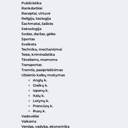
Publicistika
Rankdarbiai
Receptai, virtuvė
Religija, teologija
Šachmatai, šaškės
Seksologija
Sodas, daržas, gėlės
Sportas
Sveikata
Technika, mechanizmai
Teisė, kriminalistika
Tėveliams, mamoms
Transportas
Tremtis, pasipriešinimas
Užsienio kalbų mokymas
Anglų k.
Graikų k.
Ispanų k.
Italų k.
Lotynų k.
Prancūzų k.
Rusų k.
Vadovėliai
Vaikams
Verslas, vadyba, ekonomika