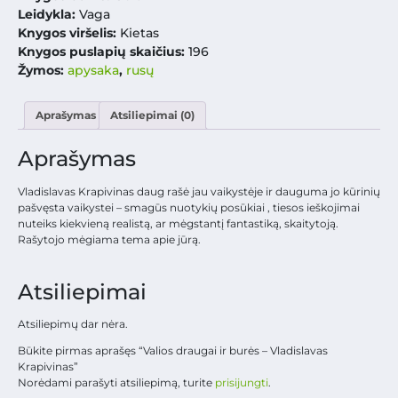
Leidykla:
Vaga
Knygos viršelis:
Kietas
Knygos puslapių skaičius:
196
Žymos:
apysaka
,
rusų
Aprašymas
Atsiliepimai (0)
Aprašymas
Vladislavas Krapivinas daug rašė jau vaikystėje ir dauguma jo kūrinių
pašvęsta vaikystei – smagūs nuotykių posūkiai , tiesos ieškojimai
nuteiks kiekvieną realistą, ar mėgstantį fantastiką, skaitytoją.
Rašytojo mėgiama tema apie jūrą.
Atsiliepimai
Atsiliepimų dar nėra.
Būkite pirmas aprašęs “Valios draugai ir burės – Vladislavas
Krapivinas”
Norėdami parašyti atsiliepimą, turite
prisijungti
.