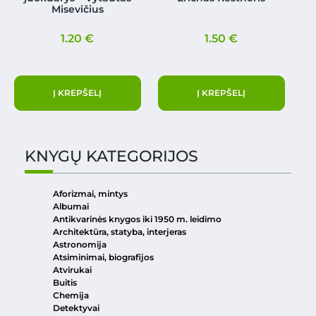
Misevičius
1.20
€
1.50
€
Į KREPŠELĮ
Į KREPŠELĮ
KNYGŲ KATEGORIJOS
Aforizmai, mintys
Albumai
Antikvarinės knygos iki 1950 m. leidimo
Architektūra, statyba, interjeras
Astronomija
Atsiminimai, biografijos
Atvirukai
Buitis
Chemija
Detektyvai