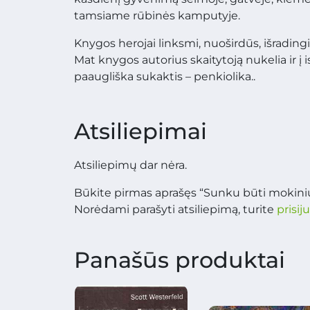
tamsiame rūbinės kamputyje.
Knygos herojai linksmi, nuoširdūs, išradingi
Mat knygos autorius skaitytoją nukelia ir į i
paaugliška sukaktis – penkiolika..
Atsiliepimai
Atsiliepimų dar nėra.
Būkite pirmas aprašęs “Sunku būti mokiniu
Norėdami parašyti atsiliepimą, turite
prisij
Panašūs produktai