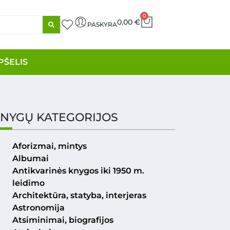
0
0.00
€
PASKYRA
PŠELIS
NYGŲ KATEGORIJOS
Aforizmai, mintys
Albumai
Antikvarinės knygos iki 1950 m.
leidimo
Architektūra, statyba, interjeras
Astronomija
Atsiminimai, biografijos