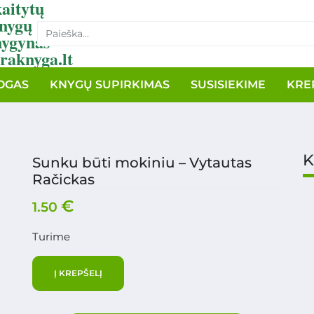
aitytų
nygų
nygynas
raknyga.lt
OGAS
KNYGŲ SUPIRKIMAS
SUSISIEKIME
KRE
K
Sunku būti mokiniu – Vytautas
Račickas
€
1.50
Turime
Į KREPŠELĮ