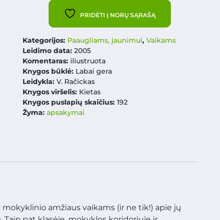
PRIDĖTI Į NORŲ SĄRAŠĄ
Kategorijos:
Paaugliams, jaunimui
,
Vaikams
Leidimo data:
2005
Komentaras:
iliustruota
Knygos būklė:
Labai gera
Leidykla:
V. Račickas
Knygos viršelis:
Kietas
Knygos puslapių skaičius:
192
Žyma:
apsakymai
 mokyklinio amžiaus vaikams (ir ne tik!) apie jų
Taip pat klasėje, mokyklos koridoriuje ir…