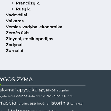
Prancūzų k.
Rusų k.
Vadovėliai
Vaikams
Verslas, vadyba, ekonomika
Žemės ūkis
Žinynai, enciklopedijos
Žodynai
Žurnalai
YGOS ŽYMA
apysaka
akymai
apysakos
augalai
dvikalbė
dainos
drama
bitės
dieta
eiliuota
nkystė
ėraščiai
istorinis
esė
indėnai
komiksai
erotinis
Lietuva