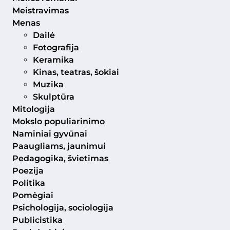
Meistravimas
Menas
Dailė
Fotografija
Keramika
Kinas, teatras, šokiai
Muzika
Skulptūra
Mitologija
Mokslo populiarinimo
Naminiai gyvūnai
Paaugliams, jaunimui
Pedagogika, švietimas
Poezija
Politika
Pomėgiai
Psichologija, sociologija
Publicistika