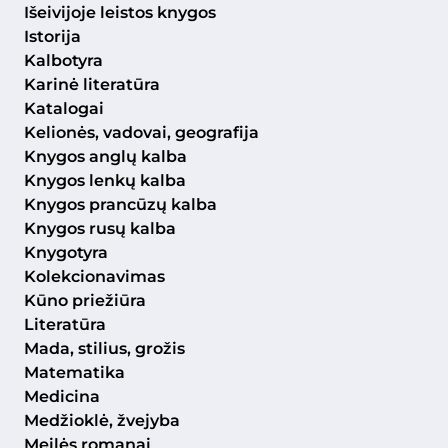
Išeivijoje leistos knygos
Istorija
Kalbotyra
Karinė literatūra
Katalogai
Kelionės, vadovai, geografija
Knygos anglų kalba
Knygos lenkų kalba
Knygos prancūzų kalba
Knygos rusų kalba
Knygotyra
Kolekcionavimas
Kūno priežiūra
Literatūra
Mada, stilius, grožis
Matematika
Medicina
Medžioklė, žvejyba
Meilės romanai