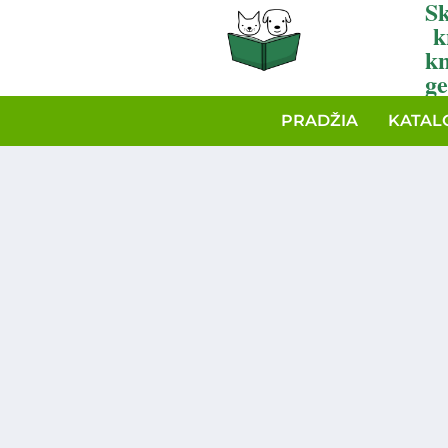
Sk
k
k
ge
PRADŽIA
KATAL