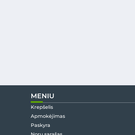
MENIU
Krepšelis
Apmokėjimas
Paskyra
Norų sąrašas