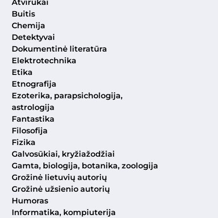
Atvirukai
Buitis
Chemija
Detektyvai
Dokumentinė literatūra
Elektrotechnika
Etika
Etnografija
Ezoterika, parapsichologija,
astrologija
Fantastika
Filosofija
Fizika
Galvosūkiai, kryžiažodžiai
Gamta, biologija, botanika, zoologija
Grožinė lietuvių autorių
Grožinė užsienio autorių
Humoras
Informatika, kompiuterija