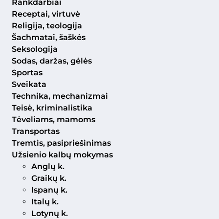
Rankdarbiai
Receptai, virtuvė
Religija, teologija
Šachmatai, šaškės
Seksologija
Sodas, daržas, gėlės
Sportas
Sveikata
Technika, mechanizmai
Teisė, kriminalistika
Tėveliams, mamoms
Transportas
Tremtis, pasipriešinimas
Užsienio kalbų mokymas
Anglų k.
Graikų k.
Ispanų k.
Italų k.
Lotynų k.