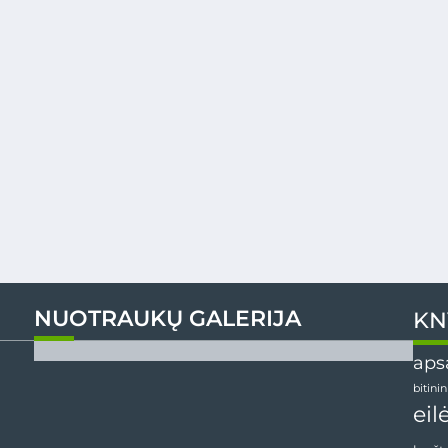
NUOTRAUKŲ GALERIJA
KN
aps
bitini
eil