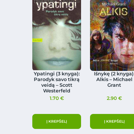
Ypatingi (3 knyga):
Išnykę (2 knyga)
Parodyk savo tikrą
Alkis – Michael
veidą – Scott
Grant
Westerfeld
1.70
€
2.90
€
Į KREPŠELĮ
Į KREPŠELĮ