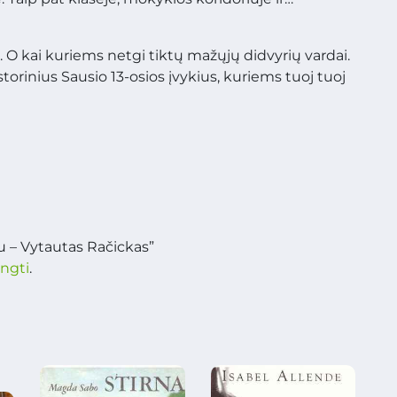
. O kai kuriems netgi tiktų mažųjų didvyrių vardai.
storinius Sausio 13-osios įvykius, kuriems tuoj tuoj
 – Vytautas Račickas”
ungti
.