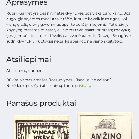
Aprašymas
Rubi ir Garnet yra dešimtmetės dvynukės. Jos viską daro kartu. Jos
augo, globojamos močiutės ir tėčio, ir buvo beveik laimingos, kol
vieną gražią dieną gyvenimas apvirto aukštyn kojomis. Tėtis įsigijo
knygyną mažame miestelyje, ir joms teko palikti priprastą mokyklą,
gerąją močiutę. Ir dar – tėvelis parsivedė pamotę Rouzę… Smagūs ir
liūdni dvynukių nuotykiai nepaliks abejingo nė vieno skaitytojo.
Atsiliepimai
Atsiliepimų dar nėra.
Būkite pirmas aprašęs “Mes-dvynės – Jacqueline Wilson”
Norėdami parašyti atsiliepimą, turite
prisijungti
.
Panašūs produktai