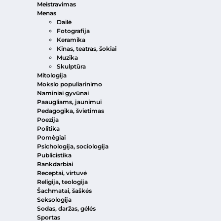
Meistravimas
Menas
Dailė
Fotografija
Keramika
Kinas, teatras, šokiai
Muzika
Skulptūra
Mitologija
Mokslo populiarinimo
Naminiai gyvūnai
Paaugliams, jaunimui
Pedagogika, švietimas
Poezija
Politika
Pomėgiai
Psichologija, sociologija
Publicistika
Rankdarbiai
Receptai, virtuvė
Religija, teologija
Šachmatai, šaškės
Seksologija
Sodas, daržas, gėlės
Sportas