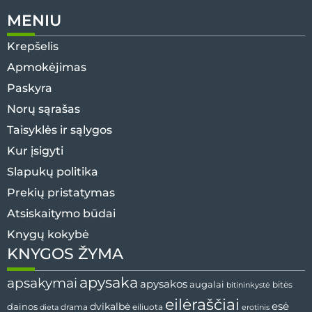
MENIU
Krepšelis
Apmokėjimas
Paskyra
Norų sąrašas
Taisyklės ir sąlygos
Kur įsigyti
Slapukų politika
Prekių pristatymas
Atsiskaitymo būdai
Knygų kokybė
KNYGOS ŽYMA
apysaka
apsakymai
apysakos
augalai
bitininkystė
bitės
eilėraščiai
esė
dainos
dvikalbė
drama
dieta
eiliuota
erotinis