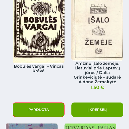
Amžino įšalo žemėje:
Bobulės vargai – Vincas
Lietuviai prie Laptevų
Krėvė
jūros / Dalia
Grinkevičiūtė – sudarė
Aldona Žemaitytė
1.50
€
PARDUOTA
Į KREPŠELĮ