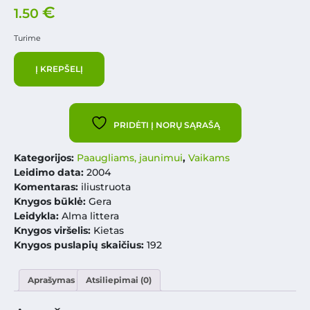
€
1.50
Turime
Į KREPŠELĮ
PRIDĖTI Į NORŲ SĄRAŠĄ
Kategorijos:
Paaugliams, jaunimui
,
Vaikams
Leidimo data:
2004
Komentaras:
iliustruota
Knygos būklė:
Gera
Leidykla:
Alma littera
Knygos viršelis:
Kietas
Knygos puslapių skaičius:
192
Aprašymas
Atsiliepimai (0)