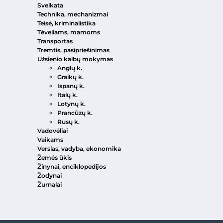
Sveikata
Technika, mechanizmai
Teisė, kriminalistika
Tėveliams, mamoms
Transportas
Tremtis, pasipriešinimas
Užsienio kalbų mokymas
Anglų k.
Graikų k.
Ispanų k.
Italų k.
Lotynų k.
Prancūzų k.
Rusų k.
Vadovėliai
Vaikams
Verslas, vadyba, ekonomika
Žemės ūkis
Žinynai, enciklopedijos
Žodynai
Žurnalai