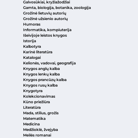
Galvosūkiai, kryžiažodžiai
Gamta, biologija, botanika, zoologija
Grožinė lietuvių autorių
Grožinė užsienio autorių
Humoras
Informatika, kompiuterija
Išeivijoje leistos knygos
Istorija
Kalbotyra
Karinė literatūra
Katalogai
Kelionės, vadovai, geografija
Knygos anglų kalba
Knygos lenkų kalba
Knygos prancūzų kalba
Knygos rusų kalba
Knygotyra
Kolekcionavimas
Kūno priežiūra
Literatūra
Mada, stilius, grožis
Matematika
Medicina
Medžioklė, žvejyba
Meilės romanai