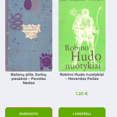
Balanų pilis. Sorbų
Robino Hudo nuotykiai
pasakos – Pavolas
– Hovardas Pailas
Nedas
1.20
€
PARDUOTA
Į KREPŠELĮ