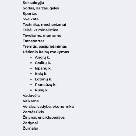
Seksologija
Sodas, daržas, gėlės
Sportas
Sveikata
Technika, mechanizmai
Teisė, kriminalistika
Tėveliams, mamoms
Transportas
Tremtis, pasipriešinimas
Užsienio kalbų mokymas
Anglų k.
Graikų k.
Ispanų k.
Italų k.
Lotynų k.
Prancūzų k.
Rusų k.
Vadovėliai
Vaikams
Verslas, vadyba, ekonomika
Žemės ūkis
Žinynai, enciklopedijos
Žodynai
Žurnalai