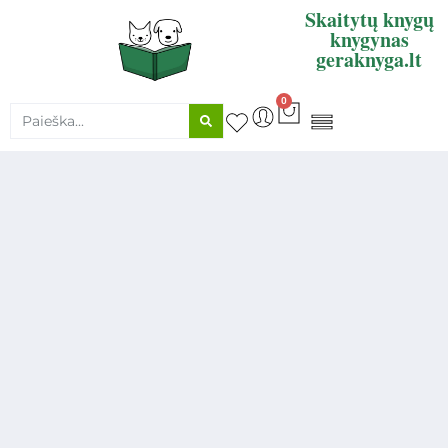
Skaitytų knygų
knygynas
geraknyga.lt
0
KNYGŲ SUPIRKIMAS