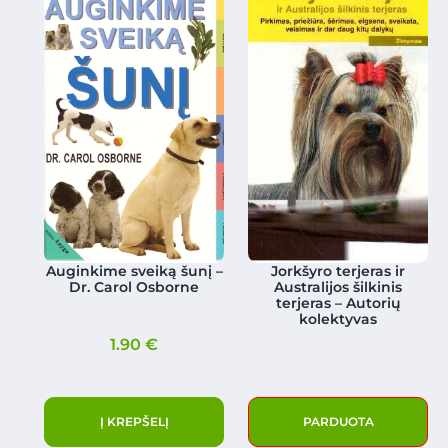
Auginkime sveiką šunį –
Jorkšyro terjeras ir
Dr. Carol Osborne
Australijos šilkinis
terjeras – Autorių
kolektyvas
1.90
€
Į KREPŠELĮ
PARDUOTA