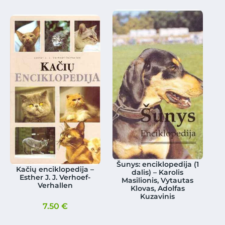
Šunys: enciklopedija (1
Kačių enciklopedija –
dalis) – Karolis
Esther J. J. Verhoef-
Masilionis, Vytautas
Verhallen
Klovas, Adolfas
Kuzavinis
7.50
€