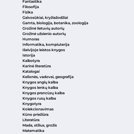
Fantastika
Filosofija
Fizika
Galvosūkiai, kryžiažodžiai
Gamta, biologija, botanika, zoologija
Grožinė lietuvių autorių
Grožinė užsienio autorių
Humoras
Informatika, kompiuterija
Išeivijoje leistos knygos
Istorija
Kalbotyra
Karinė literatūra
Katalogai
Kelionės, vadovai, geografija
Knygos anglų kalba
Knygos lenkų kalba
Knygos prancūzų kalba
Knygos rusų kalba
Knygotyra
Kolekcionavimas
Kūno priežiūra
Literatūra
Mada, stilius, grožis
Matematika