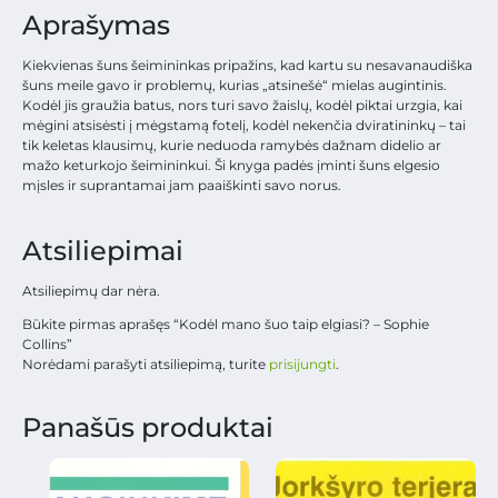
Aprašymas
Kiekvienas šuns šeimininkas pripažins, kad kartu su nesavanaudiška
šuns meile gavo ir problemų, kurias „atsinešė“ mielas augintinis.
Kodėl jis graužia batus, nors turi savo žaislų, kodėl piktai urzgia, kai
mėgini atsisėsti į mėgstamą fotelį, kodėl nekenčia dviratininkų – tai
tik keletas klausimų, kurie neduoda ramybės dažnam didelio ar
mažo keturkojo šeimininkui. Ši knyga padės įminti šuns elgesio
mįsles ir suprantamai jam paaiškinti savo norus.
Atsiliepimai
Atsiliepimų dar nėra.
Būkite pirmas aprašęs “Kodėl mano šuo taip elgiasi? – Sophie
Collins”
Norėdami parašyti atsiliepimą, turite
prisijungti
.
Panašūs produktai