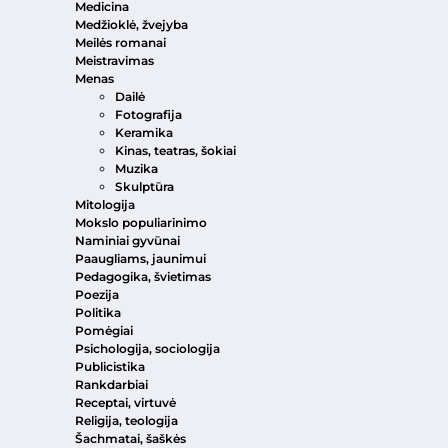
Medicina
Medžioklė, žvejyba
Meilės romanai
Meistravimas
Menas
Dailė
Fotografija
Keramika
Kinas, teatras, šokiai
Muzika
Skulptūra
Mitologija
Mokslo populiarinimo
Naminiai gyvūnai
Paaugliams, jaunimui
Pedagogika, švietimas
Poezija
Politika
Pomėgiai
Psichologija, sociologija
Publicistika
Rankdarbiai
Receptai, virtuvė
Religija, teologija
Šachmatai, šaškės