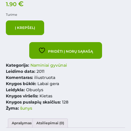
€
1.90
Turime
Į KREPŠELĮ
PRIDĖTI Į NORŲ SĄRAŠĄ
Kategorija:
Naminiai gyvūnai
Leidimo data:
2011
Komentaras:
iliustruota
Knygos būklė:
Labai gera
Leidykla:
Obuolys
Knygos viršelis:
Kietas
Knygos puslapių skaičius:
128
Žyma:
šunys
Aprašymas
Atsiliepimai (0)