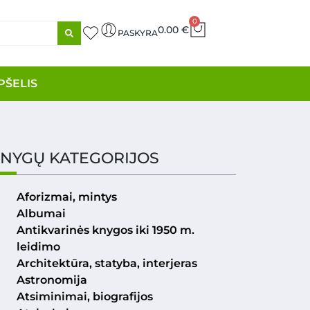
0
0.00
€
PASKYRA
PŠELIS
NYGŲ KATEGORIJOS
Aforizmai, mintys
Albumai
Antikvarinės knygos iki 1950 m.
leidimo
Architektūra, statyba, interjeras
Astronomija
Atsiminimai, biografijos