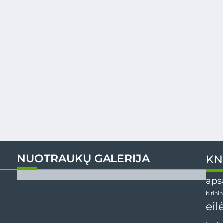
NUOTRAUKŲ GALERIJA
KN
aps
bitini
eil