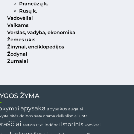
Prancūzų k.
Rusų k.
Vadovėliai
Vaikams
Verslas, vadyba, ekonomika
Žemės ūkis
Žinynai, enciklopedijos
Žodynai
Žurnalai
YGOS ŽYMA
apysaka
akymai
apysakos
augalai
dvikalbė
dainos
drama
bitės
dieta
eiliuota
nkystė
ėraščiai
istorinis
esė
indėnai
komiksai
erotinis
Lietuva