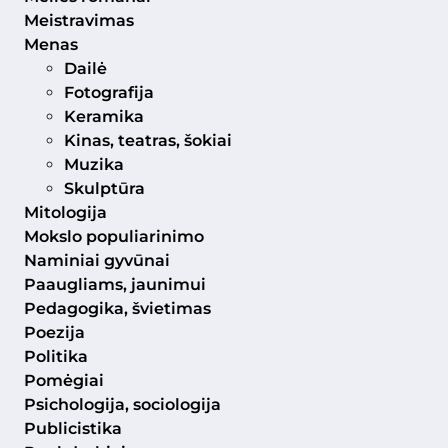
Meistravimas
Menas
Dailė
Fotografija
Keramika
Kinas, teatras, šokiai
Muzika
Skulptūra
Mitologija
Mokslo populiarinimo
Naminiai gyvūnai
Paaugliams, jaunimui
Pedagogika, švietimas
Poezija
Politika
Pomėgiai
Psichologija, sociologija
Publicistika