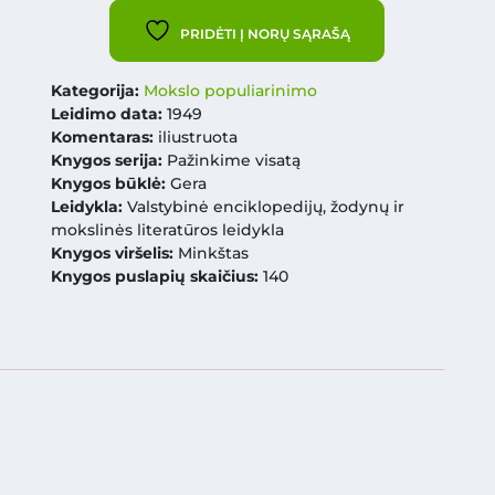
PRIDĖTI Į NORŲ SĄRAŠĄ
Kategorija:
Mokslo populiarinimo
Leidimo data:
1949
Komentaras:
iliustruota
Knygos serija:
Pažinkime visatą
Knygos būklė:
Gera
Leidykla:
Valstybinė enciklopedijų, žodynų ir
mokslinės literatūros leidykla
Knygos viršelis:
Minkštas
Knygos puslapių skaičius:
140