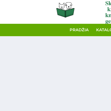
Sk
k
k
ge
PRADŽIA
KATAL