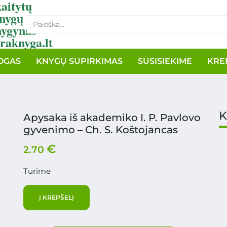
aitytų
nygų
nygynas
raknyga.lt
OGAS
KNYGŲ SUPIRKIMAS
SUSISIEKIME
KRE
K
Apysaka iš akademiko I. P. Pavlovo
gyvenimo – Ch. S. Koštojancas
€
2.70
Turime
Į KREPŠELĮ