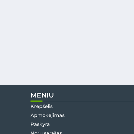
MENIU
Krepšelis
Apmokėjimas
Paskyra
Norų sąrašas