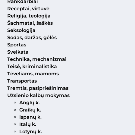
Rankdarbiai
Receptai, virtuvė
Religija, teologija
Šachmatai, šaškės
Seksologija
Sodas, daržas, gėlės
Sportas
Sveikata
Technika, mechanizmai
Teisė, kriminalistika
Tėveliams, mamoms
Transportas
Tremtis, pasipriešinimas
Užsienio kalbų mokymas
Anglų k.
Graikų k.
Ispanų k.
Italų k.
Lotynų k.