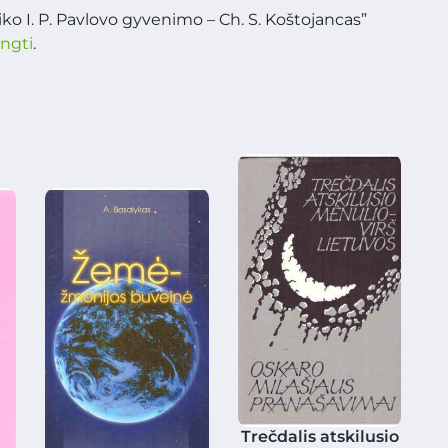
o I. P. Pavlovo gyvenimo – Ch. S. Koštojancas”
ungti
.
Trečdalis atskilusio