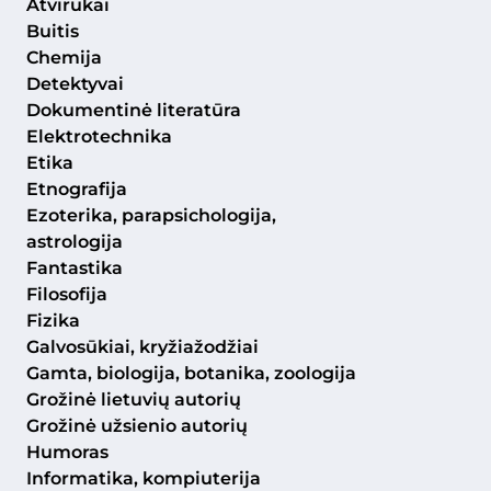
Atvirukai
Buitis
Chemija
Detektyvai
Dokumentinė literatūra
Elektrotechnika
Etika
Etnografija
Ezoterika, parapsichologija,
astrologija
Fantastika
Filosofija
Fizika
Galvosūkiai, kryžiažodžiai
Gamta, biologija, botanika, zoologija
Grožinė lietuvių autorių
Grožinė užsienio autorių
Humoras
Informatika, kompiuterija