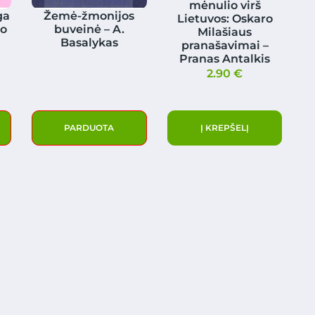
mėnulio virš
ga
Žemė-žmonijos
Lietuvos: Oskaro
mo
buveinė – A.
Milašiaus
Basalykas
pranašavimai –
Pranas Antalkis
2.90
€
PARDUOTA
Į KREPŠELĮ