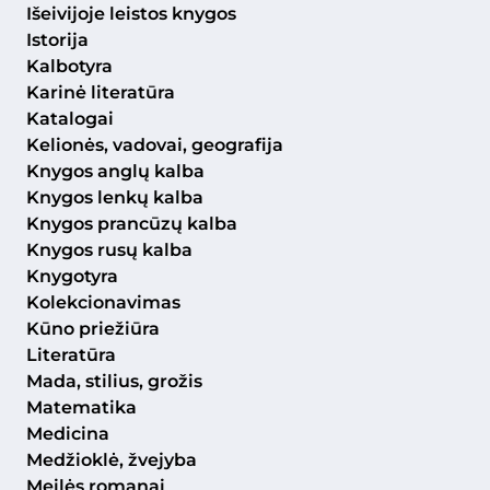
Išeivijoje leistos knygos
Istorija
Kalbotyra
Karinė literatūra
Katalogai
Kelionės, vadovai, geografija
Knygos anglų kalba
Knygos lenkų kalba
Knygos prancūzų kalba
Knygos rusų kalba
Knygotyra
Kolekcionavimas
Kūno priežiūra
Literatūra
Mada, stilius, grožis
Matematika
Medicina
Medžioklė, žvejyba
Meilės romanai