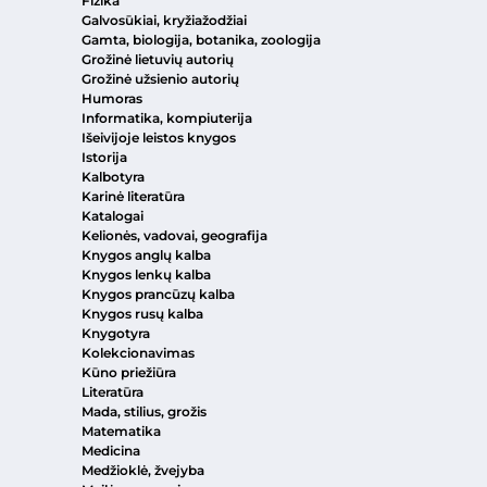
Fizika
Galvosūkiai, kryžiažodžiai
Gamta, biologija, botanika, zoologija
Grožinė lietuvių autorių
Grožinė užsienio autorių
Humoras
Informatika, kompiuterija
Išeivijoje leistos knygos
Istorija
Kalbotyra
Karinė literatūra
Katalogai
Kelionės, vadovai, geografija
Knygos anglų kalba
Knygos lenkų kalba
Knygos prancūzų kalba
Knygos rusų kalba
Knygotyra
Kolekcionavimas
Kūno priežiūra
Literatūra
Mada, stilius, grožis
Matematika
Medicina
Medžioklė, žvejyba