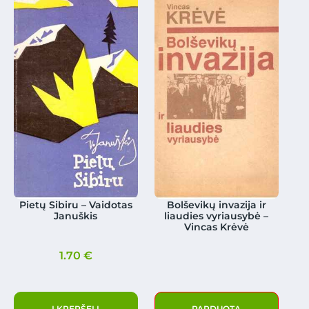
Pietų Sibiru – Vaidotas
Bolševikų invazija ir
Januškis
liaudies vyriausybė –
Vincas Krėvė
1.70
€
Į KREPŠELĮ
PARDUOTA