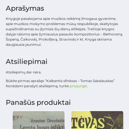
Aprašymas
Knygoje pasakojama apie muzikos reikšmę žmogaus gyvenime,
apie muzikos mokymo problemas mūsų respublikoje, skaitytojas
supažindinamas su įžymiais šių dienų atlikėjais. Trečioje knygos
dalyje rašoma apie žymiausius pasaulio kompozitorius – Bethoveną,
Šopeną, Čaikovskį, Prokofjevą, Stravinskį ir kt. Knyga skiriama
daugiausia jaunimui.
Atsiliepimai
Atsiliepimų dar nėra.
Būkite pirmas aprašęs “Kalbantis sfinksas – Tomas Sakalauskas”
Norėdami parašyti atsiliepimą, turite
prisijungti
.
Panašūs produktai