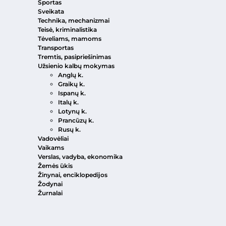
Sportas
Sveikata
Technika, mechanizmai
Teisė, kriminalistika
Tėveliams, mamoms
Transportas
Tremtis, pasipriešinimas
Užsienio kalbų mokymas
Anglų k.
Graikų k.
Ispanų k.
Italų k.
Lotynų k.
Prancūzų k.
Rusų k.
Vadovėliai
Vaikams
Verslas, vadyba, ekonomika
Žemės ūkis
Žinynai, enciklopedijos
Žodynai
Žurnalai