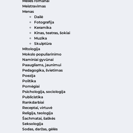
Meilės romanai
Meistravimas
Menas
Dailė
Fotografija
Keramika
Kinas, teatras, šokiai
Muzika
Skulptūra
Mitologija
Mokslo populiarinimo
Naminiai gyvūnai
Paaugliams, jaunimui
Pedagogika, švietimas
Poezija
Politika
Pomėgiai
Psichologija, sociologija
Publicistika
Rankdarbiai
Receptai, virtuvė
Religija, teologija
Šachmatai, šaškės
Seksologija
Sodas, daržas, gėlės