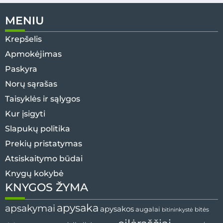
MENIU
Krepšelis
Apmokėjimas
Paskyra
Norų sąrašas
Taisyklės ir sąlygos
Kur įsigyti
Slapukų politika
Prekių pristatymas
Atsiskaitymo būdai
Knygų kokybė
KNYGOS ŽYMA
apysaka
apsakymai
apysakos
augalai
bitininkystė
bitės