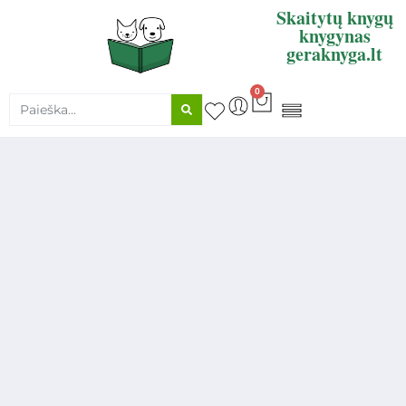
Skaitytų knygų
knygynas
geraknyga.lt
0
KNYGŲ SUPIRKIMAS