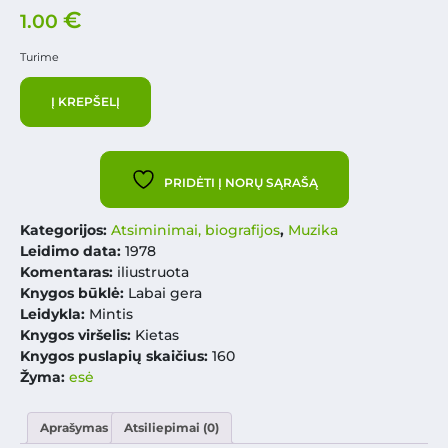
€
1.00
Turime
Į KREPŠELĮ
PRIDĖTI Į NORŲ SĄRAŠĄ
Kategorijos:
Atsiminimai, biografijos
,
Muzika
Leidimo data:
1978
Komentaras:
iliustruota
Knygos būklė:
Labai gera
Leidykla:
Mintis
Knygos viršelis:
Kietas
Knygos puslapių skaičius:
160
Žyma:
esė
Aprašymas
Atsiliepimai (0)