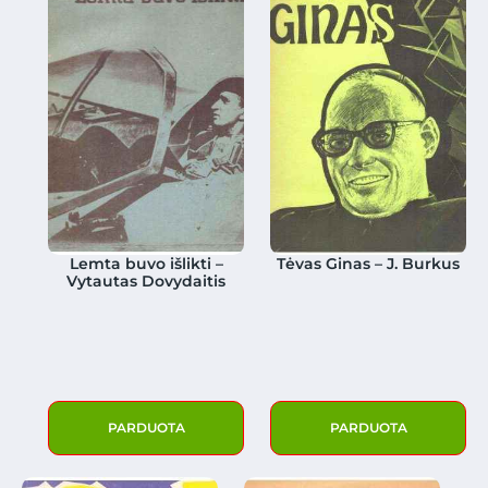
Lemta buvo išlikti –
Tėvas Ginas – J. Burkus
Vytautas Dovydaitis
PARDUOTA
PARDUOTA