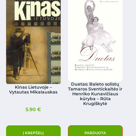
Duetas: Baleto solistų
Kinas Lietuvoje –
Tamaros Sventickaitės ir
Vytautas Mikalauskas
Henriko Kunavičiaus
kūryba – Rūta
Krugiškytė
5.90
€
Į KREPŠELĮ
PARDUOTA