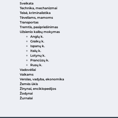
Sveikata
Technika, mechanizmai
Teisė, kriminalistika
Tėveliams, mamoms
Transportas
Tremtis, pasipriešinimas
Užsienio kalbų mokymas
Anglų k.
Graikų k.
Ispanų k.
Italų k.
Lotynų k.
Prancūzų k.
Rusų k.
Vadovėliai
Vaikams
Verslas, vadyba, ekonomika
Žemės ūkis
Žinynai, enciklopedijos
Žodynai
Žurnalai