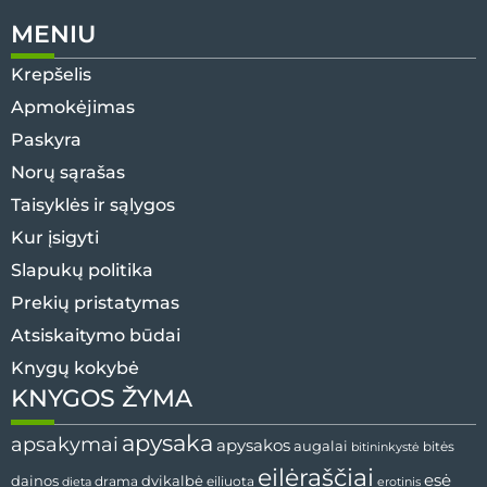
MENIU
Krepšelis
Apmokėjimas
Paskyra
Norų sąrašas
Taisyklės ir sąlygos
Kur įsigyti
Slapukų politika
Prekių pristatymas
Atsiskaitymo būdai
Knygų kokybė
KNYGOS ŽYMA
apysaka
apsakymai
apysakos
augalai
bitės
bitininkystė
eilėraščiai
esė
dvikalbė
dainos
drama
dieta
eiliuota
erotinis