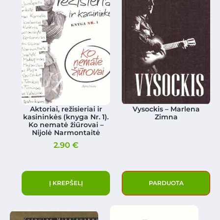
Aktoriai, režisieriai ir
Vysockis – Marlena
kasininkės (knyga Nr. 1).
Zimna
Ko nematė žiūrovai –
Nijolė Narmontaitė
2.90
€
Į KREPŠELĮ
PARDUOTA