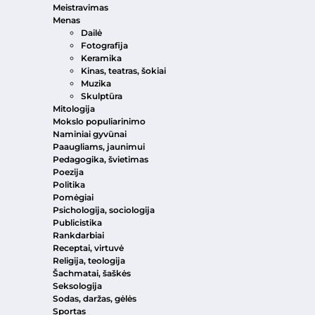
Meistravimas
Menas
Dailė
Fotografija
Keramika
Kinas, teatras, šokiai
Muzika
Skulptūra
Mitologija
Mokslo populiarinimo
Naminiai gyvūnai
Paaugliams, jaunimui
Pedagogika, švietimas
Poezija
Politika
Pomėgiai
Psichologija, sociologija
Publicistika
Rankdarbiai
Receptai, virtuvė
Religija, teologija
Šachmatai, šaškės
Seksologija
Sodas, daržas, gėlės
Sportas