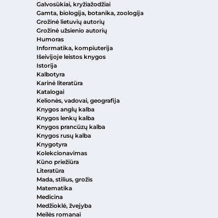
Galvosūkiai, kryžiažodžiai
Gamta, biologija, botanika, zoologija
Grožinė lietuvių autorių
Grožinė užsienio autorių
Humoras
Informatika, kompiuterija
Išeivijoje leistos knygos
Istorija
Kalbotyra
Karinė literatūra
Katalogai
Kelionės, vadovai, geografija
Knygos anglų kalba
Knygos lenkų kalba
Knygos prancūzų kalba
Knygos rusų kalba
Knygotyra
Kolekcionavimas
Kūno priežiūra
Literatūra
Mada, stilius, grožis
Matematika
Medicina
Medžioklė, žvejyba
Meilės romanai