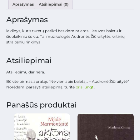
Aprašymas
Atsiliepimai (0)
Aprašymas
leidinys, kuris turėtų patikti besidomintiems Lietuvos baletu ir
šiuolaikiniu šokiu. Tai muzikologės Audronės Žiūraitytės kritinių
straipsnių rinkinys
Atsiliepimai
Atsiliepimų dar nėra.
Būkite pirmas aprašęs “Ne vien apie baletą… – Audronė Žiūraitytė”
Norėdami parašyti atsiliepimą, turite
prisijungti
.
Panašūs produktai