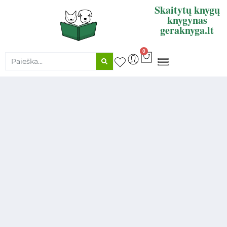
Skaitytų knygų
knygynas
geraknyga.lt
0
KNYGŲ SUPIRKIMAS