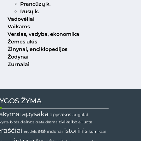
Prancūzų k.
Rusų k.
Vadovėliai
Vaikams
Verslas, vadyba, ekonomika
Žemės ūkis
Žinynai, enciklopedijos
Žodynai
Žurnalai
YGOS ŽYMA
apysaka
akymai
apysakos
augalai
dainos
dvikalbė
drama
nkystė
bitės
dieta
eiliuota
ėraščiai
istorinis
esė
indėnai
komiksai
erotinis
Lietuva