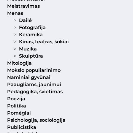
Meistravimas
Menas
Dailė
Fotografija
Keramika
Kinas, teatras, šokiai
Muzika
Skulptūra
Mitologija
Mokslo populiarinimo
Naminiai gyvūnai
Paaugliams, jaunimui
Pedagogika, švietimas
Poezija
Politika
Pomėgiai
Psichologija, sociologija
Publicistika