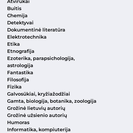
Atvirukai
Buitis
Chemija
Detektyvai
Dokumentinė literatūra
Elektrotechnika
Etika
Etnografija
Ezoterika, parapsichologija,
astrologija
Fantastika
Filosofija
Fizika
Galvosūkiai, kryžiažodžiai
Gamta, biologija, botanika, zoologija
Grožinė lietuvių autorių
Grožinė užsienio autorių
Humoras
Informatika, kompiuterija