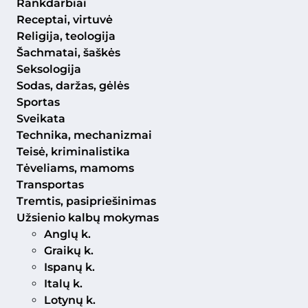
Rankdarbiai
Receptai, virtuvė
Religija, teologija
Šachmatai, šaškės
Seksologija
Sodas, daržas, gėlės
Sportas
Sveikata
Technika, mechanizmai
Teisė, kriminalistika
Tėveliams, mamoms
Transportas
Tremtis, pasipriešinimas
Užsienio kalbų mokymas
Anglų k.
Graikų k.
Ispanų k.
Italų k.
Lotynų k.