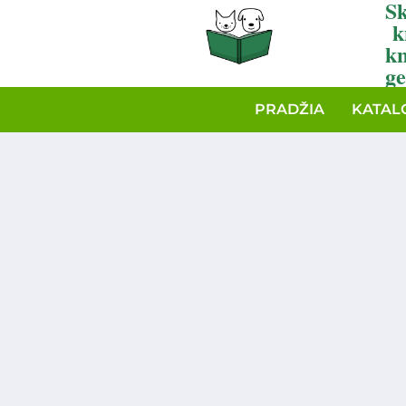
Sk
k
k
ge
PRADŽIA
KATAL