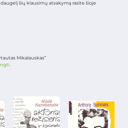
 daugelį šių klausimų atsakymą rasite šioje
ytautas Mikalauskas”
ungti
.