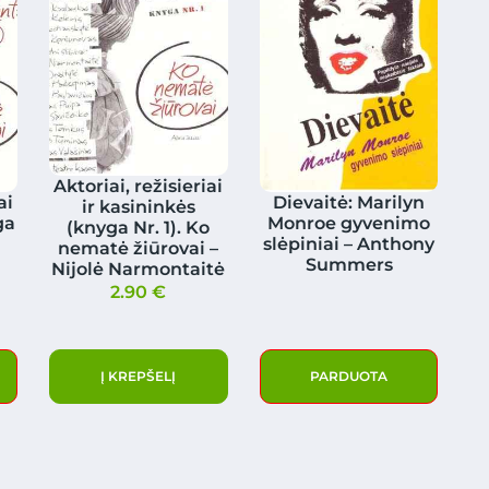
Aktoriai, režisieriai
ai
Dievaitė: Marilyn
ir kasininkės
ga
Monroe gyvenimo
(knyga Nr. 1). Ko
slėpiniai – Anthony
nematė žiūrovai –
Summers
Nijolė Narmontaitė
2.90
€
Į KREPŠELĮ
PARDUOTA