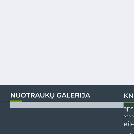
NUOTRAUKŲ GALERIJA
KN
aps
bitini
eil