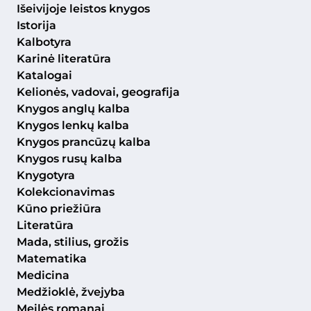
Išeivijoje leistos knygos
Istorija
Kalbotyra
Karinė literatūra
Katalogai
Kelionės, vadovai, geografija
Knygos anglų kalba
Knygos lenkų kalba
Knygos prancūzų kalba
Knygos rusų kalba
Knygotyra
Kolekcionavimas
Kūno priežiūra
Literatūra
Mada, stilius, grožis
Matematika
Medicina
Medžioklė, žvejyba
Meilės romanai