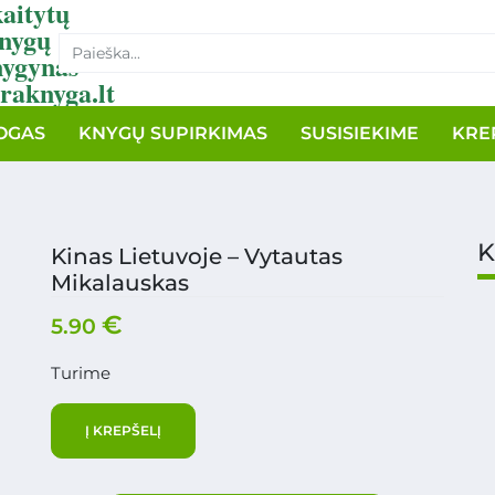
aitytų
nygų
nygynas
raknyga.lt
OGAS
KNYGŲ SUPIRKIMAS
SUSISIEKIME
KRE
K
Kinas Lietuvoje – Vytautas
Mikalauskas
€
5.90
Turime
Į KREPŠELĮ