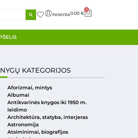
0
0.00
€
PASKYRA
PŠELIS
NYGŲ KATEGORIJOS
Aforizmai, mintys
Albumai
Antikvarinės knygos iki 1950 m.
leidimo
Architektūra, statyba, interjeras
Astronomija
Atsiminimai, biografijos