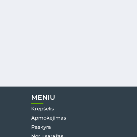
MENIU
Krepšelis
Apmokėjimas
Paskyra
Norų sąrašas