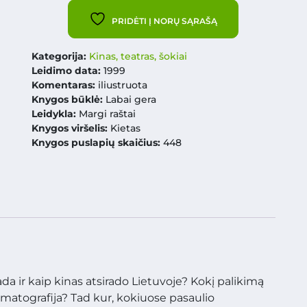
PRIDĖTI Į NORŲ SĄRAŠĄ
Kategorija:
Kinas, teatras, šokiai
Leidimo data:
1999
Komentaras:
iliustruota
Knygos būklė:
Labai gera
Leidykla:
Margi raštai
Knygos viršelis:
Kietas
Knygos puslapių skaičius:
448
a ir kaip kinas atsirado Lietuvoje? Kokį palikimą
matografija? Tad kur, kokiuose pasaulio