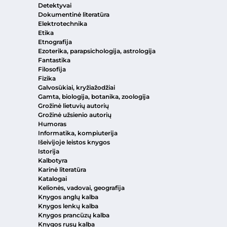
Detektyvai
Dokumentinė literatūra
Elektrotechnika
Etika
Etnografija
Ezoterika, parapsichologija, astrologija
Fantastika
Filosofija
Fizika
Galvosūkiai, kryžiažodžiai
Gamta, biologija, botanika, zoologija
Grožinė lietuvių autorių
Grožinė užsienio autorių
Humoras
Informatika, kompiuterija
Išeivijoje leistos knygos
Istorija
Kalbotyra
Karinė literatūra
Katalogai
Kelionės, vadovai, geografija
Knygos anglų kalba
Knygos lenkų kalba
Knygos prancūzų kalba
Knygos rusų kalba