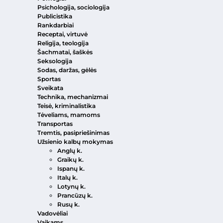
Psichologija, sociologija
Publicistika
Rankdarbiai
Receptai, virtuvė
Religija, teologija
Šachmatai, šaškės
Seksologija
Sodas, daržas, gėlės
Sportas
Sveikata
Technika, mechanizmai
Teisė, kriminalistika
Tėveliams, mamoms
Transportas
Tremtis, pasipriešinimas
Užsienio kalbų mokymas
Anglų k.
Graikų k.
Ispanų k.
Italų k.
Lotynų k.
Prancūzų k.
Rusų k.
Vadovėliai
Vaikams