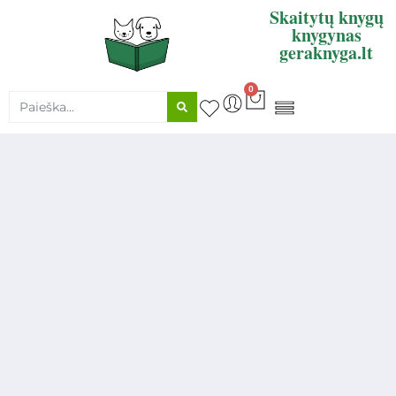
Skaitytų knygų
knygynas
geraknyga.lt
0
KNYGŲ SUPIRKIMAS