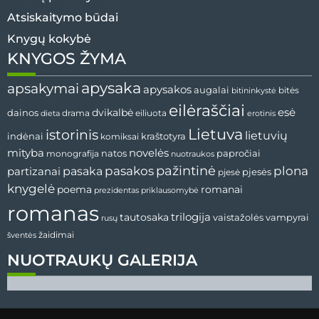
Atsiskaitymo būdai
Knygų kokybė
KNYGOS ŽYMA
apysaka
apsakymai
apysakos
augalai
bitininkystė
bitės
eilėraščiai
esė
dainos
dvikalbė
drama
dieta
eiliuota
erotinis
Lietuva
istorinis
lietuvių
indėnai
komiksai
kraštotyra
mityba
novelės
natos
papročiai
monografija
nuotraukos
pažintinė
pasaka
pasakos
plona
partizanai
pjesės
pjesė
knygelė
poema
romanai
prezidentas
priklausomybė
romanas
tautosaka
trilogija
vaistažolės
vampyrai
rusų
žaidimai
šventės
NUOTRAUKŲ GALERIJA