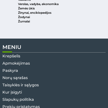
Verslas, vadyba, ekonomika
Žemės ūkis
Žinynai, enciklopedijos
Žodynai
Žurnalai
MENIU
Krepšelis
Apmokėjimas
Paskyra
Norų sąrašas
Taisyklės ir sąlygos
Kur įsigyti
Slapukų politika
Prekių pristatymas