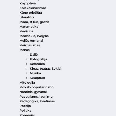
Knygotyra
Kolekcionavimas
Kūno priežiūra
Literatūra
Mada, stilius, grožis
Matematika
Medicina
Medžioklė, žvejyba
Meilės romanai
Meistravimas
Menas
Dailė
Fotografija
Keramika
Kinas, teatras, šokiai
Muzika
Skulptūra
Mitologija
Mokslo populiarinimo
Naminiai gyvūnai
Paaugliams, jaunimui
Pedagogika, švietimas
Poezija
Politika
Pomėgiai