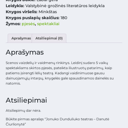
Leidykla:
Valstybinė grožinės literatūros leidykla
Knygos viršelis:
Minkštas
Knygos puslapių skaičius:
180
Žymos:
pjesės
,
spektakliai
Aprašymas
Atsiliepimai (0)
Aprašymas
Scenos vaizdelių ir vaidmenų rinkinys. Leidinį sudaro 5 vaikų
spektakliams skirtos pjesės, pateikta iliustruotų patarimų, kaip
patiems įsirengti lėlių teatrą. Kadangi vaidinimuose gausu
dainuojamųjų intarpų, knygelės gale spausdinamos dainelės su
natomis.
Atsiliepimai
Atsiliepimų dar nėra.
Būkite pirmas aprašęs “Jonuko Dunduliuko teatras – Danutė
Čiurlionytė”