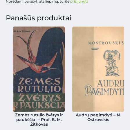
Norėdami parašyti atsiliepimą, turite
prisijungti
.
Panašūs produktai
Žemės rutulio žvėrys ir
Audrų pagimdyti – N.
paukščiai – Prof. B. M.
Ostrovskis
Žitkovas