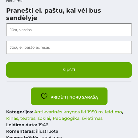
Neturime
Pranešti el. paštu, kai vėl bus
sandėlyje
PRIDĖTI Į NORŲ SĄRAŠĄ
Kategorijos:
Antikvarinės knygos iki 1950 m. leidimo
,
Kinas, teatras, šokiai
,
Pedagogika, švietimas
Leidimo data:
1946
Komentaras:
iliustruota
Knygos būklė:
Labai gera