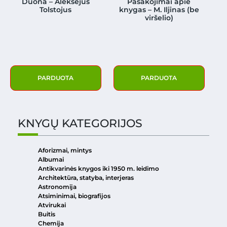
Duona – Aleksejus
Pasakojimai apie
Tolstojus
knygas – M. Iljinas (be
viršelio)
PARDUOTA
PARDUOTA
KNYGŲ KATEGORIJOS
Aforizmai, mintys
Albumai
Antikvarinės knygos iki 1950 m. leidimo
Architektūra, statyba, interjeras
Astronomija
Atsiminimai, biografijos
Atvirukai
Buitis
Chemija