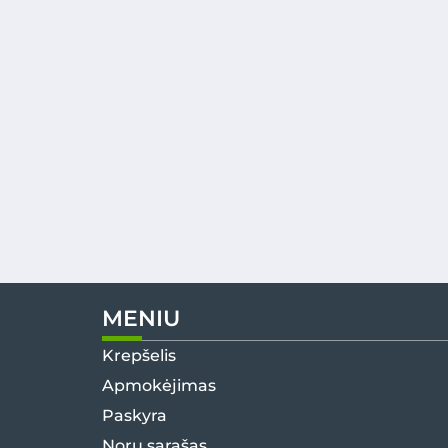
MENIU
Krepšelis
Apmokėjimas
Paskyra
Norų sąrašas