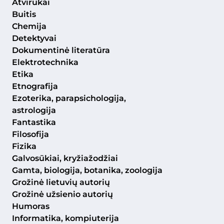
Atvirukai
Buitis
Chemija
Detektyvai
Dokumentinė literatūra
Elektrotechnika
Etika
Etnografija
Ezoterika, parapsichologija,
astrologija
Fantastika
Filosofija
Fizika
Galvosūkiai, kryžiažodžiai
Gamta, biologija, botanika, zoologija
Grožinė lietuvių autorių
Grožinė užsienio autorių
Humoras
Informatika, kompiuterija