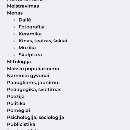
Meistravimas
Menas
Dailė
Fotografija
Keramika
Kinas, teatras, šokiai
Muzika
Skulptūra
Mitologija
Mokslo populiarinimo
Naminiai gyvūnai
Paaugliams, jaunimui
Pedagogika, švietimas
Poezija
Politika
Pomėgiai
Psichologija, sociologija
Publicistika