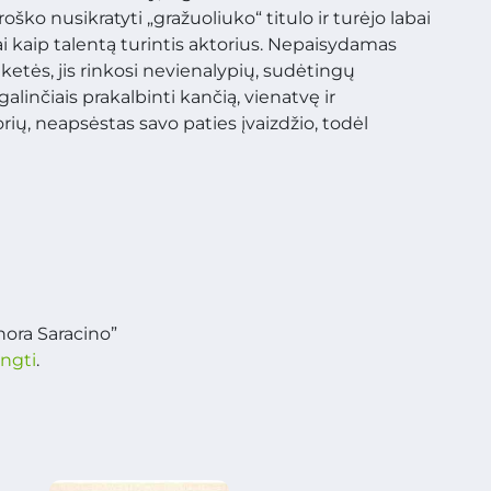
ško nusikratyti „gražuoliuko“ titulo ir turėjo labai
i kaip talentą turintis aktorius. Nepaisydamas
ketės, jis rinkosi nevienalypių, sudėtingų
alinčiais prakalbinti kančią, vienatvę ir
rių, neapsėstas savo paties įvaizdžio, todėl
ora Saracino”
ungti
.