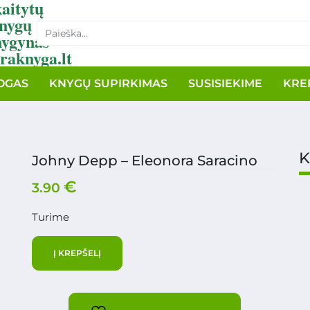
aitytų
nygų
nygynas
raknyga.lt
OGAS
KNYGŲ SUPIRKIMAS
SUSISIEKIME
KRE
K
Johny Depp – Eleonora Saracino
€
3.90
Turime
Į KREPŠELĮ