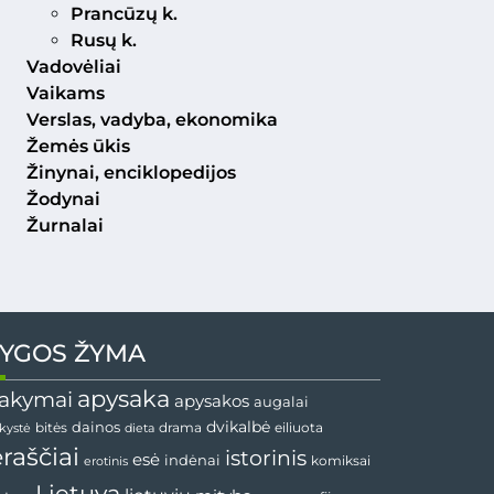
Prancūzų k.
Rusų k.
Vadovėliai
Vaikams
Verslas, vadyba, ekonomika
Žemės ūkis
Žinynai, enciklopedijos
Žodynai
Žurnalai
YGOS ŽYMA
apysaka
akymai
apysakos
augalai
dainos
dvikalbė
drama
nkystė
bitės
dieta
eiliuota
ėraščiai
istorinis
esė
indėnai
komiksai
erotinis
Lietuva