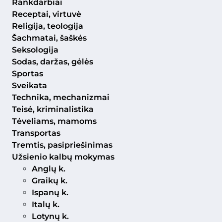
Rankdarbiai
Receptai, virtuvė
Religija, teologija
Šachmatai, šaškės
Seksologija
Sodas, daržas, gėlės
Sportas
Sveikata
Technika, mechanizmai
Teisė, kriminalistika
Tėveliams, mamoms
Transportas
Tremtis, pasipriešinimas
Užsienio kalbų mokymas
Anglų k.
Graikų k.
Ispanų k.
Italų k.
Lotynų k.