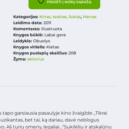
PRIDĖTI Į NORŲ SĄRAŠĄ
Kategorijos:
Kinas, teatras, šokiai
,
Menas
Leidimo data:
2011
Komentaras:
iliustruota
Knygos būklė:
Labai gera
Leidykla:
Obuolys
Knygos viršelis:
Kietas
Knygos puslapių skaičius:
208
Žyma:
aktorius
tapo garsiausia pasaulyje kino žvaigžde „Tikrai
zikantas, bet tai, ką dariau, davė neblogus
vo. Aš turiu omeny, legaliai…“Sukilėliu ir atskalūnu