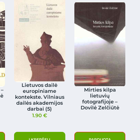
Lietuvos dailė
 –
Mirties kilpa
europiniame
tė
lietuvių
kontekste. Vilniaus
fotografijoje –
dailės akademijos
Dovilė Zelčiūtė
darbai (5)
1.90
€
Į KREPŠELĮ
PARDUOTA