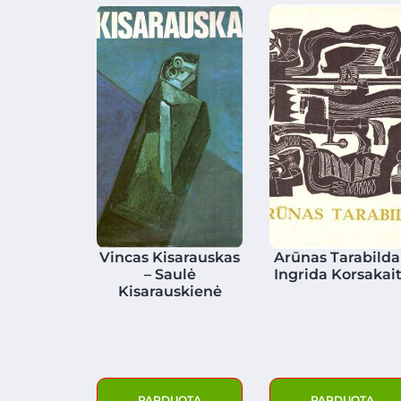
Vincas Kisarauskas
Arūnas Tarabilda
– Saulė
Ingrida Korsakai
Kisarauskienė
PARDUOTA
PARDUOTA