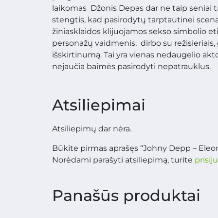
laikomas Džonis Depas dar ne taip seniai tro
stengtis, kad pasirodytų tarptautinei scena
žiniasklaidos klijuojamos sekso simbolio eti
personažų vaidmenis, dirbo su režisieriais, g
išskirtinumą. Tai yra vienas nedaugelio akto
nejaučia baimės pasirodyti nepatrauklus.
Atsiliepimai
Atsiliepimų dar nėra.
Būkite pirmas aprašęs “Johny Depp – Eleon
Norėdami parašyti atsiliepimą, turite
prisij
Panašūs produktai