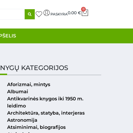
0
0.00
€
PASKYRA
PŠELIS
NYGŲ KATEGORIJOS
Aforizmai, mintys
Albumai
Antikvarinės knygos iki 1950 m.
leidimo
Architektūra, statyba, interjeras
Astronomija
Atsiminimai, biografijos