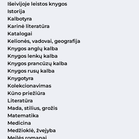
Išeivijoje leistos knygos
Istorija
Kalbotyra
Karinė literatūra
Katalogai
Kelionės, vadovai, geografija
Knygos anglų kalba
Knygos lenkų kalba
Knygos prancūzų kalba
Knygos rusų kalba
Knygotyra
Kolekcionavimas
Kūno priežiūra
Literatūra
Mada, stilius, grožis
Matematika
Medicina
Medžioklė, žvejyba
Meilės romanai