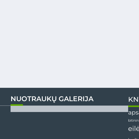
NUOTRAUKŲ GALERIJA
KN
aps
bitini
eil