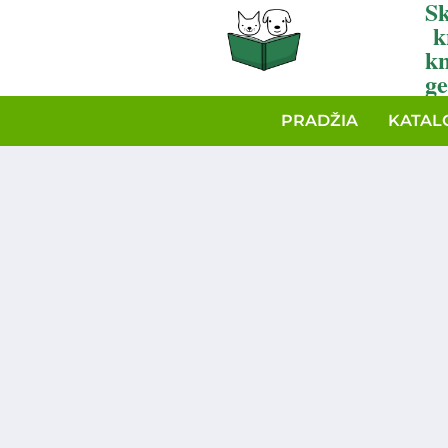
Sk
k
k
ge
PRADŽIA
KATAL