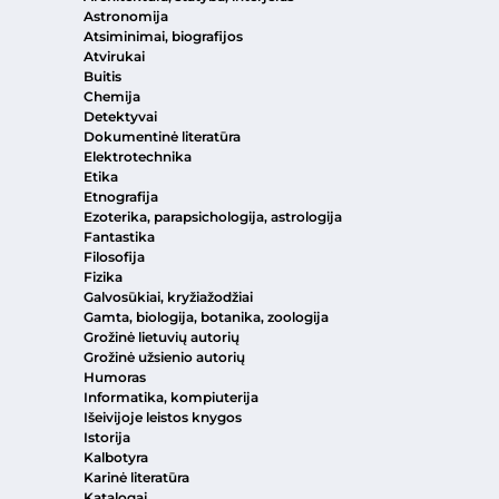
Astronomija
Atsiminimai, biografijos
Atvirukai
Buitis
Chemija
Detektyvai
Dokumentinė literatūra
Elektrotechnika
Etika
Etnografija
Ezoterika, parapsichologija, astrologija
Fantastika
Filosofija
Fizika
Galvosūkiai, kryžiažodžiai
Gamta, biologija, botanika, zoologija
Grožinė lietuvių autorių
Grožinė užsienio autorių
Humoras
Informatika, kompiuterija
Išeivijoje leistos knygos
Istorija
Kalbotyra
Karinė literatūra
Katalogai