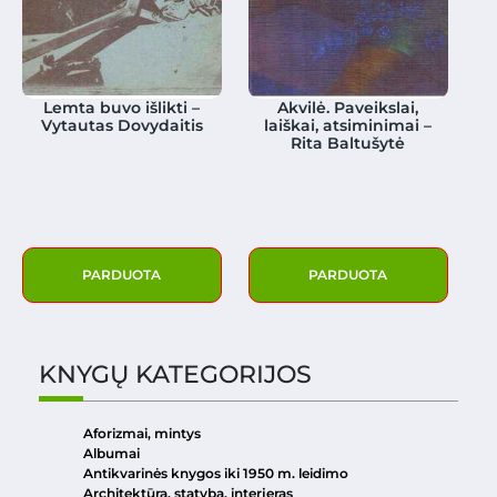
Lemta buvo išlikti –
Akvilė. Paveikslai,
Vytautas Dovydaitis
laiškai, atsiminimai –
Rita Baltušytė
PARDUOTA
PARDUOTA
KNYGŲ KATEGORIJOS
Aforizmai, mintys
Albumai
Antikvarinės knygos iki 1950 m. leidimo
Architektūra, statyba, interjeras