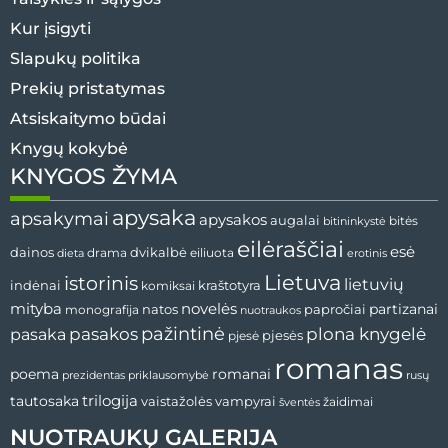
Kur įsigyti
Slapukų politika
Prekių pristatymas
Atsiskaitymo būdai
Knygų kokybė
KNYGOS ŽYMA
apysaka
apsakymai
apysakos
augalai
bitės
bitininkystė
eilėraščiai
esė
dvikalbė
dainos
drama
dieta
eiliuota
erotinis
Lietuva
istorinis
lietuvių
indėnai
komiksai
kraštotyra
mityba
novelės
partizanai
natos
papročiai
monografija
nuotraukos
pažintinė
pasaka
pasakos
plona knygelė
pjesės
pjesė
romanas
romanai
poema
prezidentas
priklausomybė
rusų
tautosaka
trilogija
vaistažolės
vampyrai
žaidimai
šventės
NUOTRAUKŲ GALERIJA