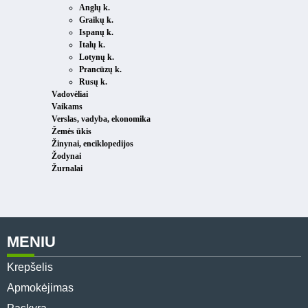
Anglų k.
Graikų k.
Ispanų k.
Italų k.
Lotynų k.
Prancūzų k.
Rusų k.
Vadovėliai
Vaikams
Verslas, vadyba, ekonomika
Žemės ūkis
Žinynai, enciklopedijos
Žodynai
Žurnalai
MENIU
Krepšelis
Apmokėjimas