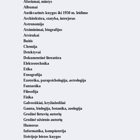
Aforizmai, mintys
Albumai
Antikvarinės knygos iki 1950 m. leidimo
Architektūra, statyba, interjeras
Astronomija
Atsiminimai, biografijos
Atvirukai
Buitis
Chemija
Detektyvai
Dokumentinė literatūra
Elektrotechnika
Etika
Etnografija
Ezoterika, parapsichologija, astrologija
Fantastika
Filosofija
Fizika
Galvosūkiai, kryžiažodžiai
Gamta, biologija, botanika, zoologija
Grožinė lietuvių autorių
Grožinė užsienio autorių
Humoras
Informatika, kompiuterija
Išeivijoje leistos knygos