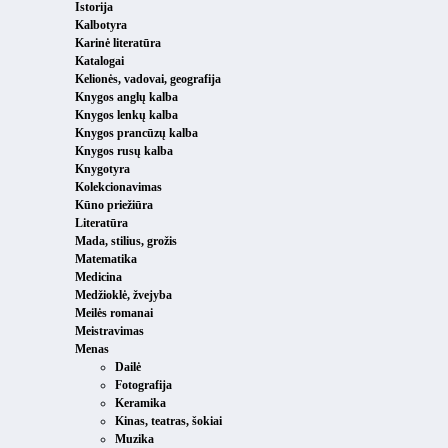
Istorija
Kalbotyra
Karinė literatūra
Katalogai
Kelionės, vadovai, geografija
Knygos anglų kalba
Knygos lenkų kalba
Knygos prancūzų kalba
Knygos rusų kalba
Knygotyra
Kolekcionavimas
Kūno priežiūra
Literatūra
Mada, stilius, grožis
Matematika
Medicina
Medžioklė, žvejyba
Meilės romanai
Meistravimas
Menas
Dailė
Fotografija
Keramika
Kinas, teatras, šokiai
Muzika