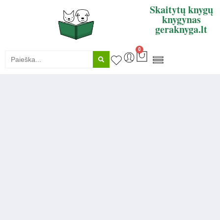
Skaitytų knygų
knygynas
geraknyga.lt
0
KNYGŲ SUPIRKIMAS