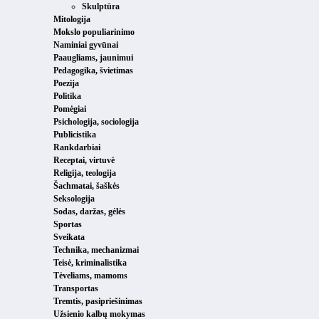
Skulptūra
Mitologija
Mokslo populiarinimo
Naminiai gyvūnai
Paaugliams, jaunimui
Pedagogika, švietimas
Poezija
Politika
Pomėgiai
Psichologija, sociologija
Publicistika
Rankdarbiai
Receptai, virtuvė
Religija, teologija
Šachmatai, šaškės
Seksologija
Sodas, daržas, gėlės
Sportas
Sveikata
Technika, mechanizmai
Teisė, kriminalistika
Tėveliams, mamoms
Transportas
Tremtis, pasipriešinimas
Užsienio kalbų mokymas