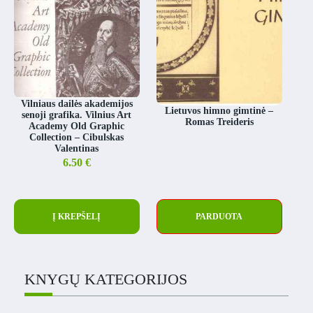
Vilniaus dailės akademijos
Lietuvos himno gimtinė –
senoji grafika. Vilnius Art
Romas Treideris
Academy Old Graphic
Collection – Cibulskas
Valentinas
6.50
€
Į KREPŠELĮ
PARDUOTA
KNYGŲ KATEGORIJOS