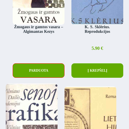
Žmogaus ir gamtos vasara –
K. S. Sklėrius.
Algimantas Kezys
Reprodukcijos
5.90
€
PARDUOTA
Į KREPŠELĮ