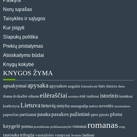
Paskyra
Norų sąrašas
Taisyklės ir sąlygos
Kur įsigyti
Slapukų politika
Prekių pristatymas
Atsiskaitymo būdai
Knygų kokybė
KNYGOS ŽYMA
apysaka
apsakymai
apysakos
augalai
dainos
bitininkystė
bitės
dieta
eilėraščiai
istorinis
esė
dvikalbė
indėnai
drama
komiksai
eiliuota
erotinis
Lietuva
lietuvių
mityba
novelės
natos
kraštotyra
monografija
nuotraukos
pažintinė
pasakos
plona
pasaka
partizanai
papročiai
pjesės
pjesė
romanas
knygelė
romanai
poema
prezidentas
priklausomybė
rusų
tautosaka
trilogija
vaistažolės
vampyrai
žaidimai
šventės