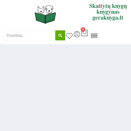
Skaitytų knygų
knygynas
geraknyga.lt
0
KNYGŲ SUPIRKIMAS