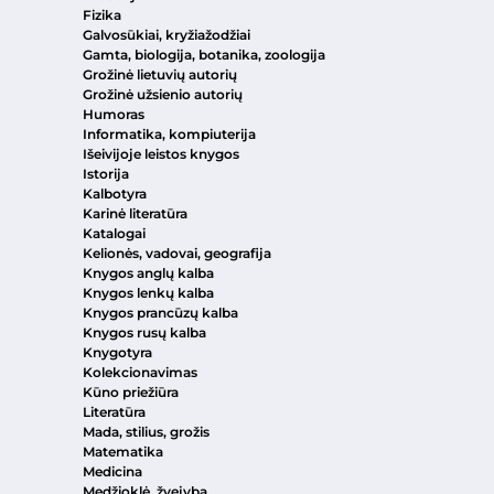
Fizika
Galvosūkiai, kryžiažodžiai
Gamta, biologija, botanika, zoologija
Grožinė lietuvių autorių
Grožinė užsienio autorių
Humoras
Informatika, kompiuterija
Išeivijoje leistos knygos
Istorija
Kalbotyra
Karinė literatūra
Katalogai
Kelionės, vadovai, geografija
Knygos anglų kalba
Knygos lenkų kalba
Knygos prancūzų kalba
Knygos rusų kalba
Knygotyra
Kolekcionavimas
Kūno priežiūra
Literatūra
Mada, stilius, grožis
Matematika
Medicina
Medžioklė, žvejyba