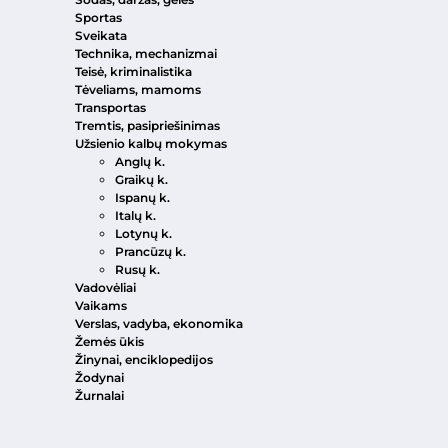
Sportas
Sveikata
Technika, mechanizmai
Teisė, kriminalistika
Tėveliams, mamoms
Transportas
Tremtis, pasipriešinimas
Užsienio kalbų mokymas
Anglų k.
Graikų k.
Ispanų k.
Italų k.
Lotynų k.
Prancūzų k.
Rusų k.
Vadovėliai
Vaikams
Verslas, vadyba, ekonomika
Žemės ūkis
Žinynai, enciklopedijos
Žodynai
Žurnalai