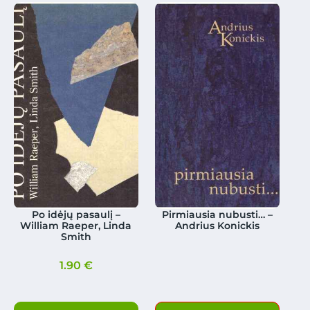
Po idėjų pasaulį –
Pirmiausia nubusti… –
William Raeper, Linda
Andrius Konickis
Smith
1.90
€