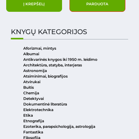
Į KREPŠELĮ
PARDUOTA
KNYGŲ KATEGORIJOS
Aforizmai, mintys
Albumai
Antikvarinės knygos iki 1950 m. leidimo
Architektūra, statyba, interjeras
Astronomija
Atsiminimai, biografijos
Atvirukai
Buitis
Chemija
Detektyvai
Dokumentinė literatūra
Elektrotechnika
Etika
Etnografija
Ezoterika, parapsichologija, astrologija
Fantastika
Filosofija