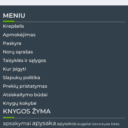
MENIU
Krepšelis
Apmokėjimas
Paskyra
Norų sąrašas
Taisyklės ir sąlygos
Kur įsigyti
Slapukų politika
Prekių pristatymas
Atsiskaitymo būdai
Knygų kokybė
KNYGOS ŽYMA
apysaka
apsakymai
apysakos
augalai
bitės
bitininkystė