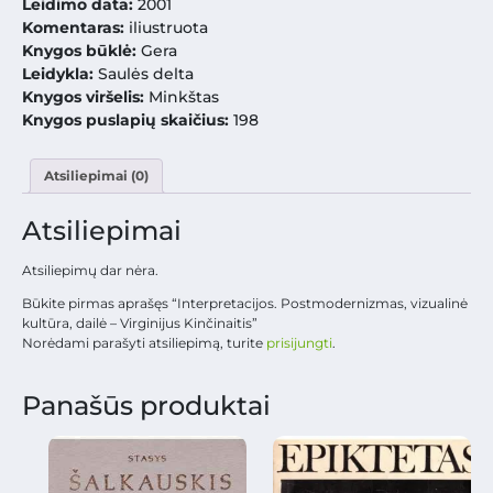
Leidimo data:
2001
Komentaras:
iliustruota
Knygos būklė:
Gera
Leidykla:
Saulės delta
Knygos viršelis:
Minkštas
Knygos puslapių skaičius:
198
Atsiliepimai (0)
Atsiliepimai
Atsiliepimų dar nėra.
Būkite pirmas aprašęs “Interpretacijos. Postmodernizmas, vizualinė
kultūra, dailė – Virginijus Kinčinaitis”
Norėdami parašyti atsiliepimą, turite
prisijungti
.
Panašūs produktai