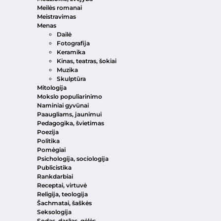
Meilės romanai
Meistravimas
Menas
Dailė
Fotografija
Keramika
Kinas, teatras, šokiai
Muzika
Skulptūra
Mitologija
Mokslo populiarinimo
Naminiai gyvūnai
Paaugliams, jaunimui
Pedagogika, švietimas
Poezija
Politika
Pomėgiai
Psichologija, sociologija
Publicistika
Rankdarbiai
Receptai, virtuvė
Religija, teologija
Šachmatai, šaškės
Seksologija
Sodas, daržas, gėlės