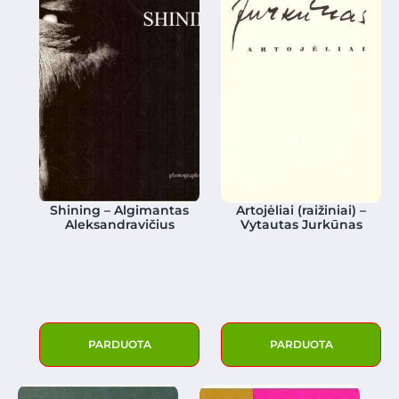
Shining – Algimantas
Artojėliai (raižiniai) –
Aleksandravičius
Vytautas Jurkūnas
PARDUOTA
PARDUOTA