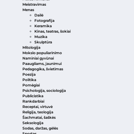
Meistravimas
Menas
Dailė
Fotografija
Keramika
Kinas, teatras, šokiai
Muzika
Skulptūra
Mitologija
Mokslo populiarinimo
Naminiai gyvūnai
Paaugliams, jaunimui
Pedagogika, švietimas
Poezija
Politika
Pomėgiai
Psichologija, sociologija
Publicistika
Rankdarbiai
Receptai, virtuvė
Religija, teologija
Šachmatai, šaškės
Seksologija
Sodas, daržas, gėlės
Sportas