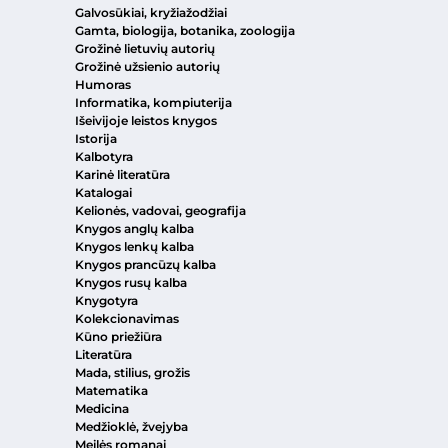
Galvosūkiai, kryžiažodžiai
Gamta, biologija, botanika, zoologija
Grožinė lietuvių autorių
Grožinė užsienio autorių
Humoras
Informatika, kompiuterija
Išeivijoje leistos knygos
Istorija
Kalbotyra
Karinė literatūra
Katalogai
Kelionės, vadovai, geografija
Knygos anglų kalba
Knygos lenkų kalba
Knygos prancūzų kalba
Knygos rusų kalba
Knygotyra
Kolekcionavimas
Kūno priežiūra
Literatūra
Mada, stilius, grožis
Matematika
Medicina
Medžioklė, žvejyba
Meilės romanai