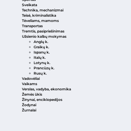
Sveikata
Technika, mechanizmai
Teisė, kriminalistika
Tėveliams, mamoms
Transportas
Tremtis, pasipriešinimas
Užsienio kalbų mokymas
Anglų k.
Graikų k.
Ispanų k.
Italų k.
Lotynų k.
Prancūzų k.
Rusų k.
Vadovėliai
Vaikams
Verslas, vadyba, ekonomika
Žemės ūkis
Žinynai, enciklopedijos
Žodynai
Žurnalai