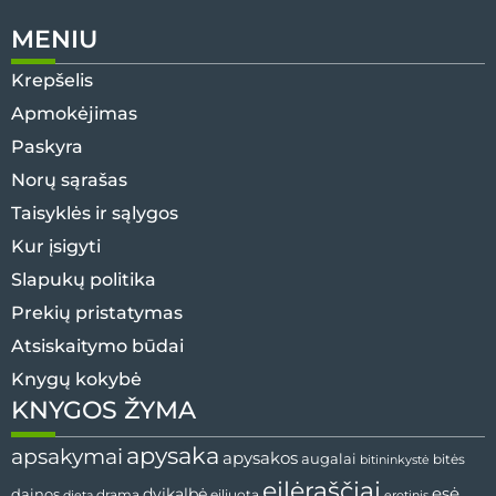
MENIU
Krepšelis
Apmokėjimas
Paskyra
Norų sąrašas
Taisyklės ir sąlygos
Kur įsigyti
Slapukų politika
Prekių pristatymas
Atsiskaitymo būdai
Knygų kokybė
KNYGOS ŽYMA
apysaka
apsakymai
apysakos
augalai
bitininkystė
bitės
eilėraščiai
esė
dainos
dvikalbė
drama
dieta
eiliuota
erotinis