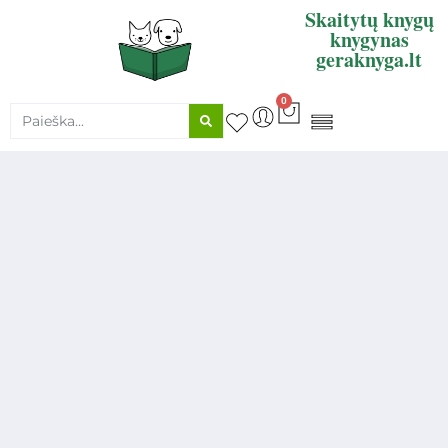
Skaitytų knygų
knygynas
geraknyga.lt
0
KNYGŲ SUPIRKIMAS