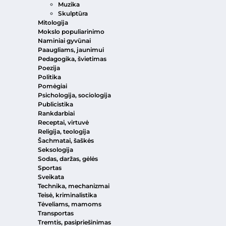
Muzika
Skulptūra
Mitologija
Mokslo populiarinimo
Naminiai gyvūnai
Paaugliams, jaunimui
Pedagogika, švietimas
Poezija
Politika
Pomėgiai
Psichologija, sociologija
Publicistika
Rankdarbiai
Receptai, virtuvė
Religija, teologija
Šachmatai, šaškės
Seksologija
Sodas, daržas, gėlės
Sportas
Sveikata
Technika, mechanizmai
Teisė, kriminalistika
Tėveliams, mamoms
Transportas
Tremtis, pasipriešinimas