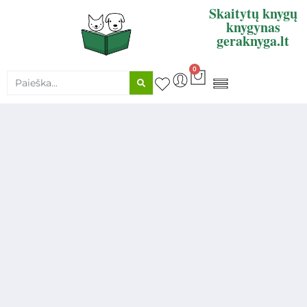
Skaitytų knygų
knygynas
geraknyga.lt
0
KNYGŲ SUPIRKIMAS