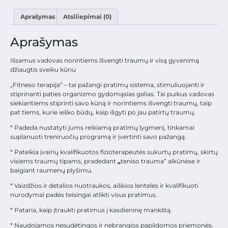
Aprašymas
Atsiliepimai (0)
Aprašymas
Išsamus vadovas norintiems išvengti traumų ir visą gyvenimą
džiaugtis sveiku kūnu
„Fitneso terapija“ – tai pažangi pratimų sistema, stimuliuojanti ir
stiprinanti paties organizmo gydomąsias galias. Tai puikus vadovas
siekiantiems stiprinti savo kūną ir norintiems išvengti traumų, taip
pat tiems, kurie ieško būdų, kaip išgyti po jau patirtų traumų.
* Padeda nustatyti jums reikiamą pratimų lygmenį, tinkamai
suplanuoti treniruočių programą ir įvertinti savo pažangą.
* Pateikia įvairių kvalifikuotos fizioterapeutės sukurtų pratimų, skirtų
visiems traumų tipams, pradedant
„
teniso trauma” alkūnėse ir
baigiant raumenų plyšimu.
* Vaizdžios ir detalios nuotraukos, aiškios lentelės ir kvalifikuoti
nurodymai padės teisingai atlikti visus pratimus.
* Pataria, kaip įtraukti pratimus į kasdieninę mankštą.
* Naudojamos nesudėtingos ir nebrangios papildomos priemonės.