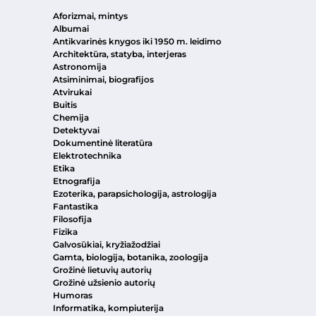
Aforizmai, mintys
Albumai
Antikvarinės knygos iki 1950 m. leidimo
Architektūra, statyba, interjeras
Astronomija
Atsiminimai, biografijos
Atvirukai
Buitis
Chemija
Detektyvai
Dokumentinė literatūra
Elektrotechnika
Etika
Etnografija
Ezoterika, parapsichologija, astrologija
Fantastika
Filosofija
Fizika
Galvosūkiai, kryžiažodžiai
Gamta, biologija, botanika, zoologija
Grožinė lietuvių autorių
Grožinė užsienio autorių
Humoras
Informatika, kompiuterija