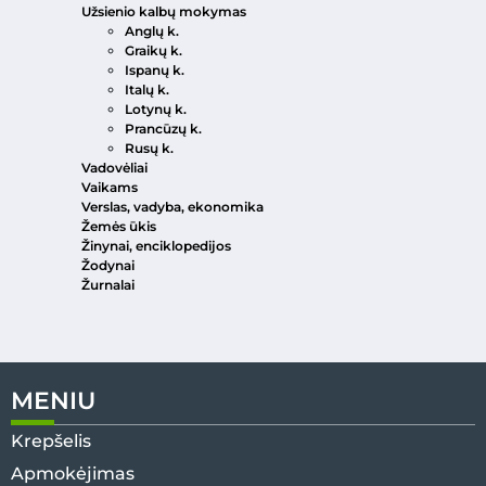
Užsienio kalbų mokymas
Anglų k.
Graikų k.
Ispanų k.
Italų k.
Lotynų k.
Prancūzų k.
Rusų k.
Vadovėliai
Vaikams
Verslas, vadyba, ekonomika
Žemės ūkis
Žinynai, enciklopedijos
Žodynai
Žurnalai
MENIU
Krepšelis
Apmokėjimas