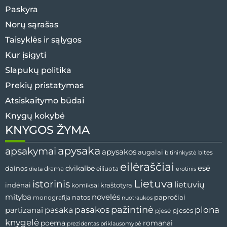
Paskyra
Norų sąrašas
Taisyklės ir sąlygos
Kur įsigyti
Slapukų politika
Prekių pristatymas
Atsiskaitymo būdai
Knygų kokybė
KNYGOS ŽYMA
apysaka
apsakymai
apysakos
augalai
bitininkystė
bitės
eilėraščiai
esė
dainos
dvikalbė
drama
dieta
eiliuota
erotinis
Lietuva
istorinis
lietuvių
indėnai
komiksai
kraštotyra
mityba
novelės
natos
papročiai
monografija
nuotraukos
pažintinė
pasaka
pasakos
plona
partizanai
pjesės
pjesė
knygelė
poema
romanai
prezidentas
priklausomybė