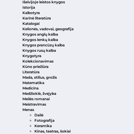
Išeivijoje leistos knygos
Istorija
Kalbotyra
Karinė literatūra
Katalogai
Kelionės, vadovai, geografija
Knygos anglų kalba
Knygos lenkų kalba
Knygos prancūzų kalba
Knygos rusų kalba
Knygotyra
Kolekcionavimas
Kūno priežiūra
Literatūra
Mada, stilius, grožis
Matematika
Medicina
Medžioklė, žvejyba
Meilės romanai
Meistravimas
Menas
Dailė
Fotografija
Keramika
Kinas, teatras, šokiai