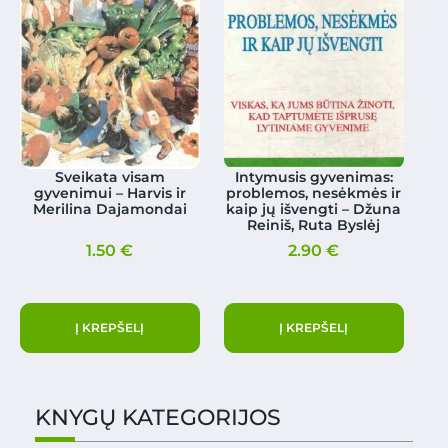
Sveikata visam
Intymusis gyvenimas:
gyvenimui – Harvis ir
problemos, nesėkmės ir
Merilina Dajamondai
kaip jų išvengti – Džuna
Reiniš, Ruta Byslėj
1.50
€
2.90
€
Į KREPŠELĮ
Į KREPŠELĮ
KNYGŲ KATEGORIJOS