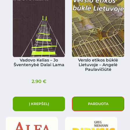
Vadovo Kelias – Jo
Verslo etikos būklė
Šventenybė Dalai Lama
Lietuvoje – Angelė
Paulavičiūtė
2.90
€
Į KREPŠELĮ
PARDUOTA