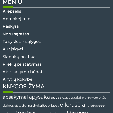
MENIU
Krepšelis
Apmokėjimas
Paskyra
Norų sąrašas
Taisyklės ir sąlygos
Kur įsigyti
Slapukų politika
Prekių pristatymas
Atsiskaitymo būdai
Knygų kokybė
KNYGOS ŽYMA
apysaka
apsakymai
apysakos
augalai
bitininkystė
bitės
eilėraščiai
esė
dainos
dvikalbė
drama
dieta
eiliuota
erotinis
Lietuva