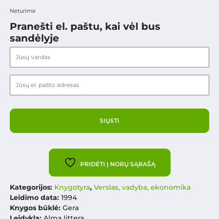
Neturime
Pranešti el. paštu, kai vėl bus
sandėlyje
PRIDĖTI Į NORŲ SĄRAŠĄ
Kategorijos:
Knygotyra
,
Verslas, vadyba, ekonomika
Leidimo data:
1994
Knygos būklė:
Gera
Leidykla:
Alma littera