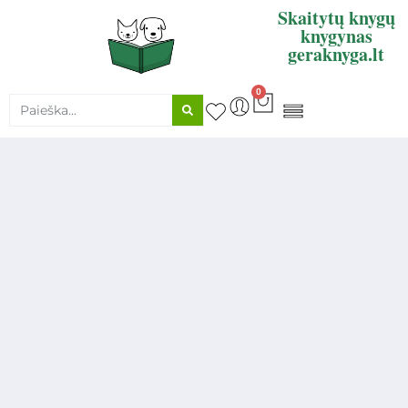
Skaitytų knygų
knygynas
geraknyga.lt
0
KNYGŲ SUPIRKIMAS