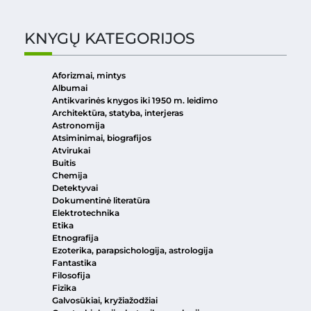
KNYGŲ KATEGORIJOS
Aforizmai, mintys
Albumai
Antikvarinės knygos iki 1950 m. leidimo
Architektūra, statyba, interjeras
Astronomija
Atsiminimai, biografijos
Atvirukai
Buitis
Chemija
Detektyvai
Dokumentinė literatūra
Elektrotechnika
Etika
Etnografija
Ezoterika, parapsichologija, astrologija
Fantastika
Filosofija
Fizika
Galvosūkiai, kryžiažodžiai