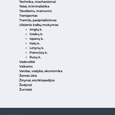
Technika, mechanizmai
Teisė, kriminalistika
Tėveliams, mamoms
Transportas
Tremtis, pasipriešinimas
Užsienio kalbų mokymas
Anglų k.
Graikų k.
Ispanų k.
Italų k.
Lotynų k.
Prancūzų k.
Rusų k.
Vadovėliai
Vaikams
Verslas, vadyba, ekonomika
Žemės ūkis
Žinynai, enciklopedijos
Žodynai
Žurnalai