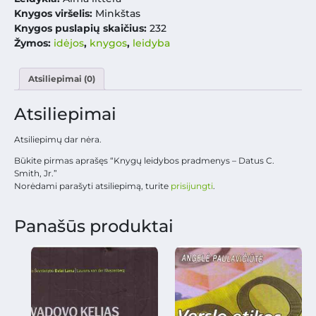
Knygos viršelis:
Minkštas
Knygos puslapių skaičius:
232
Žymos:
idėjos
,
knygos
,
leidyba
Atsiliepimai (0)
Atsiliepimai
Atsiliepimų dar nėra.
Būkite pirmas aprašęs “Knygų leidybos pradmenys – Datus C.
Smith, Jr.”
Norėdami parašyti atsiliepimą, turite
prisijungti
.
Panašūs produktai