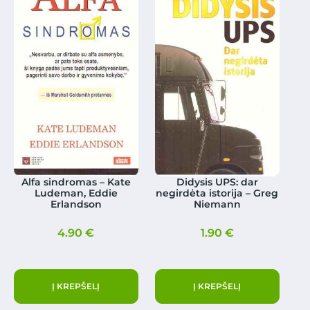
Alfa sindromas – Kate
Didysis UPS: dar
Ludeman, Eddie
negirdėta istorija – Greg
Erlandson
Niemann
4.90
€
1.90
€
Į KREPŠELĮ
Į KREPŠELĮ