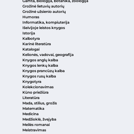
Gamta, biologija, botanika, zoologija
Grožinė lietuvių autorių
Grožinė užsienio autorių
Humoras
Informatika, kompiuterija
Išeivijoje leistos knygos
Istorija
Kalbotyra
Karinė literatūra
Katalogai
Kelionės, vadovai, geografija
Knygos anglų kalba
Knygos lenkų kalba
Knygos prancūzų kalba
Knygos rusų kalba
Knygotyra
Kolekcionavimas
Kūno priežiūra
Literatūra
Mada, stilius, grožis
Matematika
Medicina
Medžioklė, žvejyba
Meilės romanai
Meistravimas