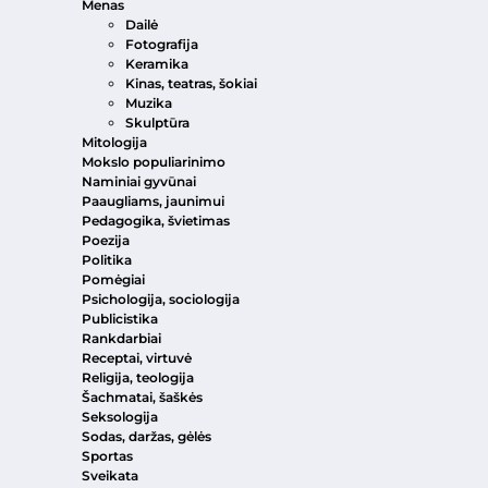
Menas
Dailė
Fotografija
Keramika
Kinas, teatras, šokiai
Muzika
Skulptūra
Mitologija
Mokslo populiarinimo
Naminiai gyvūnai
Paaugliams, jaunimui
Pedagogika, švietimas
Poezija
Politika
Pomėgiai
Psichologija, sociologija
Publicistika
Rankdarbiai
Receptai, virtuvė
Religija, teologija
Šachmatai, šaškės
Seksologija
Sodas, daržas, gėlės
Sportas
Sveikata