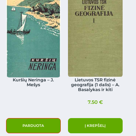
Kuršių Neringa – J.
Lietuvos TSR fizinė
Mešys
geografija (1 dalis) – A.
Basalykas ir kiti
7.50
€
PARDUOTA
Į KREPŠELĮ