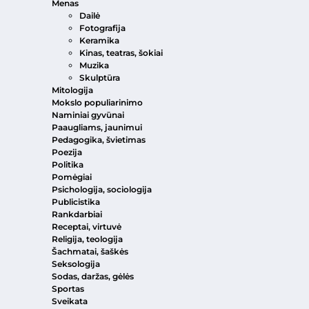
Menas
Dailė
Fotografija
Keramika
Kinas, teatras, šokiai
Muzika
Skulptūra
Mitologija
Mokslo populiarinimo
Naminiai gyvūnai
Paaugliams, jaunimui
Pedagogika, švietimas
Poezija
Politika
Pomėgiai
Psichologija, sociologija
Publicistika
Rankdarbiai
Receptai, virtuvė
Religija, teologija
Šachmatai, šaškės
Seksologija
Sodas, daržas, gėlės
Sportas
Sveikata