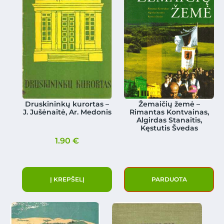
Druskininkų kurortas –
Žemaičių žemė –
J. Jušėnaitė, Ar. Medonis
Rimantas Kontvainas,
Algirdas Stanaitis,
Kęstutis Švedas
1.90
€
Į KREPŠELĮ
PARDUOTA