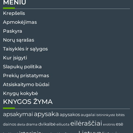
MENIU
Krepšelis
Apmokėjimas
Paskyra
Norų sąrašas
Taisyklės ir sąlygos
Kur įsigyti
Slapukų politika
Prekių pristatymas
Atsiskaitymo būdai
Knygų kokybė
KNYGOS ŽYMA
apysaka
apsakymai
apysakos
augalai
bitininkystė
bitės
eilėraščiai
esė
dainos
dvikalbė
drama
dieta
eiliuota
erotinis
Lietuva