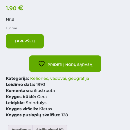
€
1.90
Nr.8
Turime
Į KREPŠELĮ
PRIDĖTI Į NORŲ SĄRAŠĄ
Kategorija:
Kelionės, vadovai, geografija
Leidimo data:
1993
Komentaras:
iliustruota
Knygos būklė:
Gera
Leidykla:
Spindulys
Knygos viršelis:
Kietas
Knygos puslapių skaičius:
128
Aprašymas
Atsiliepimai (0)