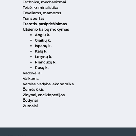
Technika, mechanizmai
Teisė, kriminalistika
Tėveliams, mamoms
Transportas
Tremtis, pasipriešinimas
Užsienio kalbų mokymas
Anglų k.
Graikų k.
Ispanų k.
Italų k.
Lotynų k.
Prancūzų k.
Rusų k.
Vadovėliai
Vaikams
Verslas, vadyba, ekonomika
Žemės ūkis
Žinynai, enciklopedijos
Žodynai
Žurnalai