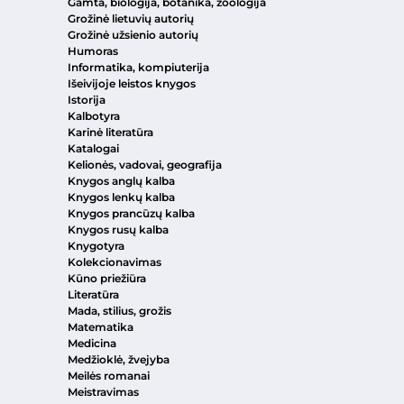
Gamta, biologija, botanika, zoologija
Grožinė lietuvių autorių
Grožinė užsienio autorių
Humoras
Informatika, kompiuterija
Išeivijoje leistos knygos
Istorija
Kalbotyra
Karinė literatūra
Katalogai
Kelionės, vadovai, geografija
Knygos anglų kalba
Knygos lenkų kalba
Knygos prancūzų kalba
Knygos rusų kalba
Knygotyra
Kolekcionavimas
Kūno priežiūra
Literatūra
Mada, stilius, grožis
Matematika
Medicina
Medžioklė, žvejyba
Meilės romanai
Meistravimas