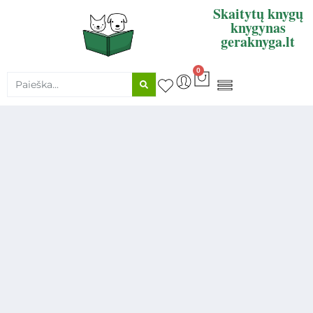
Skaitytų knygų
knygynas
geraknyga.lt
0
KNYGŲ SUPIRKIMAS