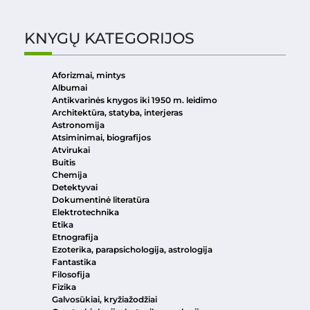
KNYGŲ KATEGORIJOS
Aforizmai, mintys
Albumai
Antikvarinės knygos iki 1950 m. leidimo
Architektūra, statyba, interjeras
Astronomija
Atsiminimai, biografijos
Atvirukai
Buitis
Chemija
Detektyvai
Dokumentinė literatūra
Elektrotechnika
Etika
Etnografija
Ezoterika, parapsichologija, astrologija
Fantastika
Filosofija
Fizika
Galvosūkiai, kryžiažodžiai