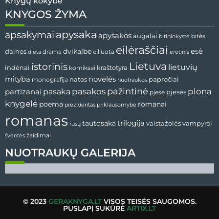
Knygų kokybė
KNYGOS ŽYMA
apysaka
apsakymai
apysakos
augalai
bitininkystė
bitės
eilėraščiai
esė
dainos
dvikalbė
drama
dieta
eiliuota
erotinis
Lietuva
istorinis
lietuvių
indėnai
komiksai
kraštotyra
mityba
novelės
natos
papročiai
monografija
nuotraukos
pažintinė
pasaka
pasakos
plona
partizanai
pjesės
pjesė
knygelė
poema
romanai
prezidentas
priklausomybė
romanas
tautosaka
trilogija
vaistažolės
vampyrai
rusų
žaidimai
šventės
NUOTRAUKŲ GALERIJA
© 2023
GERAKNYGA.LT
VISOS TEISĖS SAUGOMOS.
PUSLAPĮ SUKŪRĖ
ARTIX.LT