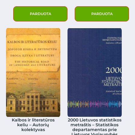
PARDUOTA
PARDUOTA
Kalbos ir literatūros
2000 Lietuvos statistikos
keliu – Autorių
metraštis – Statistikos
kolektyvas
departamentas prie
Lietuvos Vyriausybės