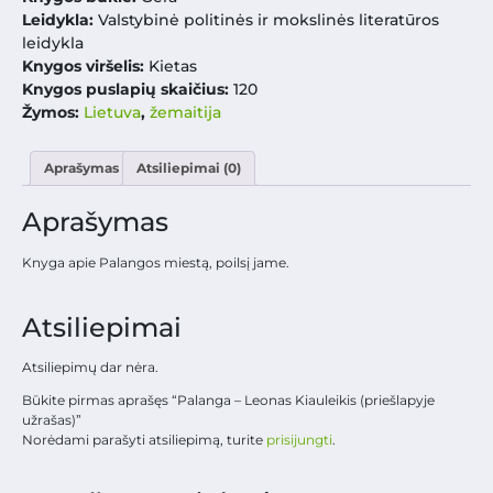
Leidykla:
Valstybinė politinės ir mokslinės literatūros
leidykla
Knygos viršelis:
Kietas
Knygos puslapių skaičius:
120
Žymos:
Lietuva
,
žemaitija
Aprašymas
Atsiliepimai (0)
Aprašymas
Knyga apie Palangos miestą, poilsį jame.
Atsiliepimai
Atsiliepimų dar nėra.
Būkite pirmas aprašęs “Palanga – Leonas Kiauleikis (priešlapyje
užrašas)”
Norėdami parašyti atsiliepimą, turite
prisijungti
.