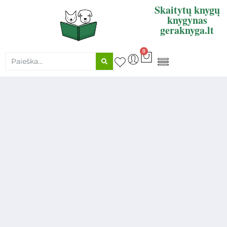
Skaitytų knygų
knygynas
geraknyga.lt
0
KNYGŲ SUPIRKIMAS