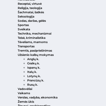
Receptai, virtuvė
Religija, teologija
Šachmatai, šaškės
Seksologija
Sodas, daržas, gėlės
Sportas
Sveikata
Technika, mechanizmai
Teisė, kriminalistika
Tėveliams, mamoms
Transportas
Tremtis, pasipriešinimas
Užsienio kalbų mokymas
Anglų k.
Graikų k.
Ispanų k.
Italų k.
Lotynų k.
Prancūzų k.
Rusų k.
Vadovėliai
Vaikams
Verslas, vadyba, ekonomika
Žemės ūkis
Žinynai, enciklopedijos