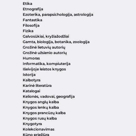
Etika
Etnografija
Ezoterika, parapsichologija, astrologija
Fantastika
Filosofija
Fizika
Galvosūkiai, kryžiažodžiai
Gamta, biologija, botanika, zoologija
Grožinė lietuvių autorių
Grožinė užsienio autorių
Humoras
Informatika, kompiuterija
Išeivijoje leistos knygos
Istorija
Kalbotyra
Karinė literatūra
Katalogai
Kelionės, vadovai, geografija
Knygos anglų kalba
Knygos lenkų kalba
Knygos prancūzų kalba
Knygos rusų kalba
Knygotyra
Kolekcionavimas
Kūno priežiūra