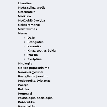
Literatūra
Mada, stilius, grožis
Matematika
Medicina
Medžioklė, žvejyba
Meilės romanai
Meistravimas
Menas
Dailė
Fotografija
Keramika
Kinas, teatras, šokiai
Muzika
Skulptūra
Mitologija
Mokslo populiarinimo
Naminiai gyvūnai
Paaugliams, jaunimui
Pedagogika, švietimas
Poezija
Politika
Pomėgiai
Psichologija, sociologija
Publicistika
Rankdarbiai