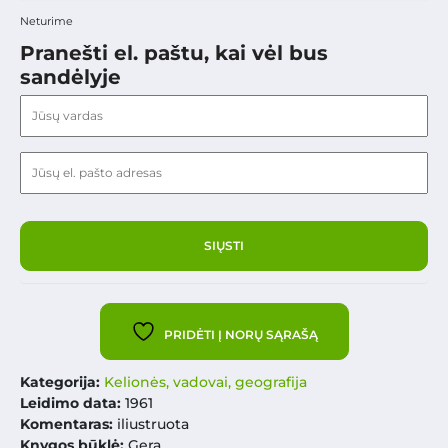
Neturime
Pranešti el. paštu, kai vėl bus
sandėlyje
PRIDĖTI Į NORŲ SĄRAŠĄ
Kategorija:
Kelionės, vadovai, geografija
Leidimo data:
1961
Komentaras:
iliustruota
Knygos būklė:
Gera