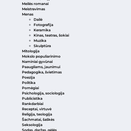
Meilės romanai
Meistravimas
Menas
Dailė
Fotografija
Keramika
Kinas, teatras, šokiai
Muzika
Skulptūra
Mitologija
Mokslo populiarinimo
Naminiai gyvūnai
Paaugliams, jaunimui
Pedagogika, švietimas
Poezija
Politika
Pomėgiai
Psichologija, sociologija
Publicistika
Rankdarbiai
Receptai, virtuvė
Religija, teologija
Šachmatai, šaškės
Seksologija
Sodas, daržas, gėlės