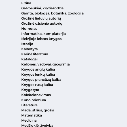
Fizika
Galvosūkiai, kryžiažodžiai
Gamta, biologija, botanika, zoologija
Grožinė lietuvių autorių
Grožinė užsienio autorių
Humoras
Informatika, kompiuterija
Išeivijoje leistos knygos
Istorija
Kalbotyra
Karinė literatūra
Katalogai
Kelionės, vadovai, geografija
Knygos anglų kalba
Knygos lenkų kalba
Knygos prancūzų kalba
Knygos rusų kalba
Knygotyra
Kolekcionavimas
Kūno priežiūra
Literatūra
Mada, stilius, grožis
Matematika
Medicina
Medžioklė, žvejyba