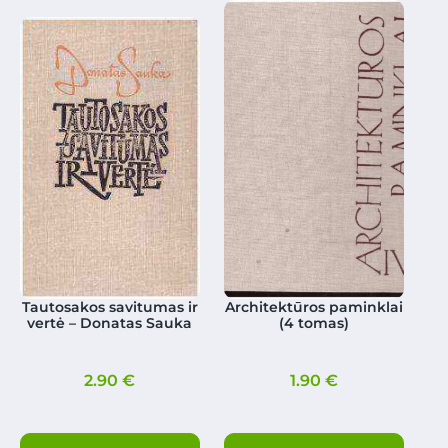
Tautosakos savitumas ir
Architektūros paminklai
vertė – Donatas Sauka
(4 tomas)
2.90
€
1.90
€