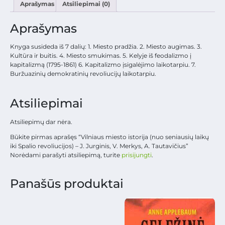
Aprašymas
Atsiliepimai (0)
Aprašymas
Knyga susideda iš 7 dalių: 1. Miesto pradžia. 2. Miesto augimas. 3.
Kultūra ir buitis. 4. Miesto smukimas. 5. Kelyje iš feodalizmo į
kapitalizmą (1795-1861) 6. Kapitalizmo įsigalėjimo laikotarpiu. 7.
Buržuazinių demokratinių revoliucijų laikotarpiu.
Atsiliepimai
Atsiliepimų dar nėra.
Būkite pirmas aprašęs “Vilniaus miesto istorija (nuo seniausių laikų
iki Spalio revoliucijos) – J. Jurginis, V. Merkys, A. Tautavičius”
Norėdami parašyti atsiliepimą, turite
prisijungti
.
Panašūs produktai