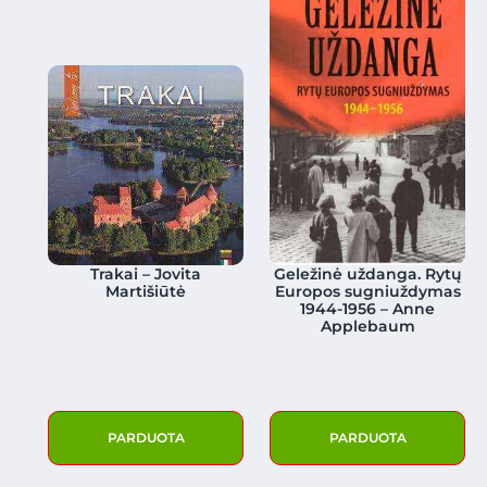
Trakai – Jovita
Geležinė uždanga. Rytų
Martišiūtė
Europos sugniuždymas
1944-1956 – Anne
Applebaum
PARDUOTA
PARDUOTA