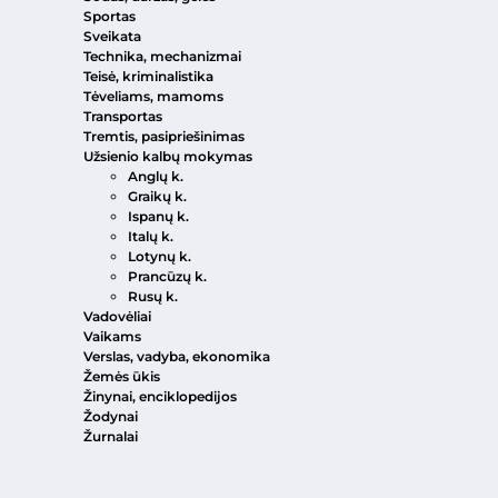
Sportas
Sveikata
Technika, mechanizmai
Teisė, kriminalistika
Tėveliams, mamoms
Transportas
Tremtis, pasipriešinimas
Užsienio kalbų mokymas
Anglų k.
Graikų k.
Ispanų k.
Italų k.
Lotynų k.
Prancūzų k.
Rusų k.
Vadovėliai
Vaikams
Verslas, vadyba, ekonomika
Žemės ūkis
Žinynai, enciklopedijos
Žodynai
Žurnalai