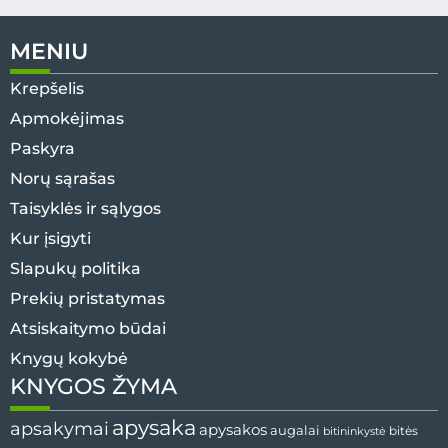
MENIU
Krepšelis
Apmokėjimas
Paskyra
Norų sąrašas
Taisyklės ir sąlygos
Kur įsigyti
Slapukų politika
Prekių pristatymas
Atsiskaitymo būdai
Knygų kokybė
KNYGOS ŽYMA
apysaka
apsakymai
apysakos
augalai
bitės
bitininkystė