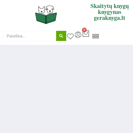
Skaitytų knygų
knygynas
geraknyga.lt
0
KNYGŲ SUPIRKIMAS