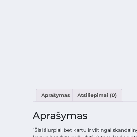
Aprašymas
Atsiliepimai (0)
Aprašymas
“Šiai šiurpiai, bet kartu ir viltingai skandal