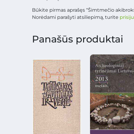
Būkite pirmas aprašęs “Šimtmečio akibrokš
Norėdami parašyti atsiliepimą, turite
prisij
Panašūs produktai