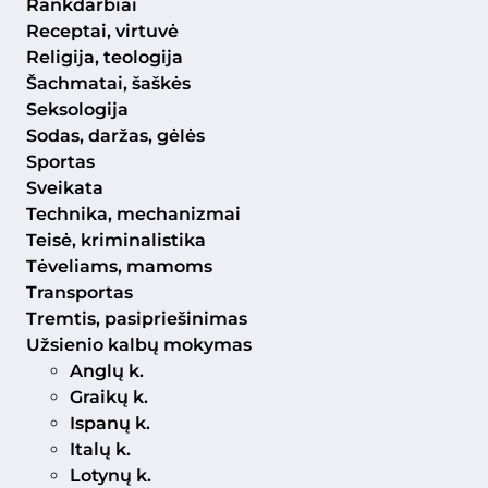
Rankdarbiai
Receptai, virtuvė
Religija, teologija
Šachmatai, šaškės
Seksologija
Sodas, daržas, gėlės
Sportas
Sveikata
Technika, mechanizmai
Teisė, kriminalistika
Tėveliams, mamoms
Transportas
Tremtis, pasipriešinimas
Užsienio kalbų mokymas
Anglų k.
Graikų k.
Ispanų k.
Italų k.
Lotynų k.