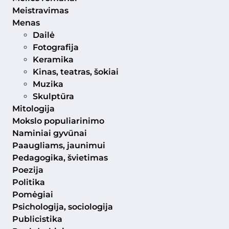
Meistravimas
Menas
Dailė
Fotografija
Keramika
Kinas, teatras, šokiai
Muzika
Skulptūra
Mitologija
Mokslo populiarinimo
Naminiai gyvūnai
Paaugliams, jaunimui
Pedagogika, švietimas
Poezija
Politika
Pomėgiai
Psichologija, sociologija
Publicistika