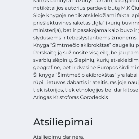
kartus bandyta nužudyti. O tam, kad galėtų 
netikėtai jos autorius pardavė butą M.K Čiur
Šioje knygoje ne tik atskleidžiami faktai a
priešlėktuvines raketas „Igla” (kurių buvimo
ministerija), bet ir pasakojama kaip buvo i
slydusiems ir tebeslystantiems žmonėms.
Knyga “Šimtmečio akibrokštas” daugeliu po
Perskaitę ją sužinosite visą eilę, be jau p
svarbių slėpinių. Slėpinių, kurių at-skleidi
geografine, bet ir dvasine Europos širdimi 
Ši knyga “Šimtmečio akibrokštas” yra labai 
rūpi Lietuvos dabartis ir ateitis, ras joje na
tiek istorijos, tiek etnologijos bei dar kitos
Aringas Kristoforas Gorodeckis
Atsiliepimai
Atsiliepimų dar nėra.