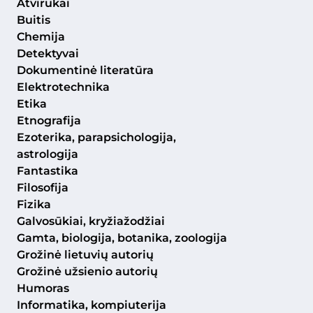
Atvirukai
Buitis
Chemija
Detektyvai
Dokumentinė literatūra
Elektrotechnika
Etika
Etnografija
Ezoterika, parapsichologija,
astrologija
Fantastika
Filosofija
Fizika
Galvosūkiai, kryžiažodžiai
Gamta, biologija, botanika, zoologija
Grožinė lietuvių autorių
Grožinė užsienio autorių
Humoras
Informatika, kompiuterija