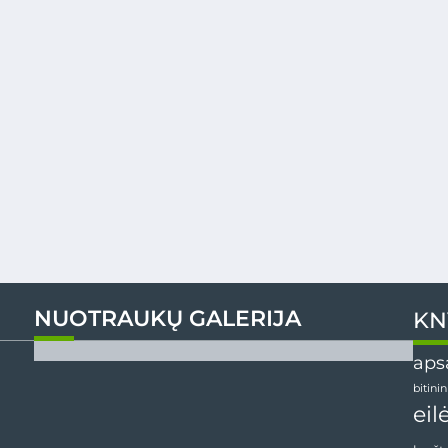
NUOTRAUKŲ GALERIJA
KN
aps
bitini
eil