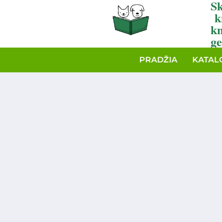
Sk
k
k
ge
PRADŽIA
KATAL