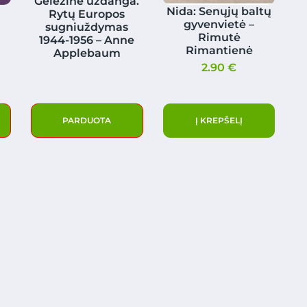
Geležinė uždanga.
Nida: Senųjų baltų
Rytų Europos
gyvenvietė –
sugniuždymas
Rimutė
1944-1956 – Anne
Rimantienė
Applebaum
2.90
€
PARDUOTA
Į KREPŠELĮ