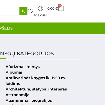
0
0.00
€
PASKYRA
PŠELIS
NYGŲ KATEGORIJOS
Aforizmai, mintys
Albumai
Antikvarinės knygos iki 1950 m.
leidimo
Architektūra, statyba, interjeras
Astronomija
Atsiminimai, biografijos