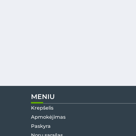
MENIU
Krepšelis
Apmokėjimas
Paskyra
Norų sąrašas