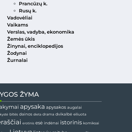
Prancūzų k.
Rusų k.
Vadovėliai
Vaikams
Verslas, vadyba, ekonomika
Žemės ūkis
Žinynai, enciklopedijos
Žodynai
Žurnalai
YGOS ŽYMA
apysaka
akymai
apysakos
augalai
dvikalbė
dainos
drama
bitės
dieta
eiliuota
nkystė
ėraščiai
istorinis
esė
indėnai
komiksai
erotinis
Lietuva