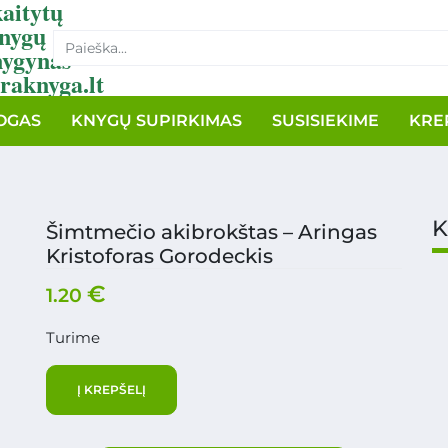
aitytų
nygų
nygynas
raknyga.lt
OGAS
KNYGŲ SUPIRKIMAS
SUSISIEKIME
KRE
K
Šimtmečio akibrokštas – Aringas
Kristoforas Gorodeckis
€
1.20
Turime
Į KREPŠELĮ