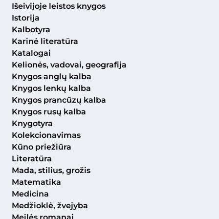
Išeivijoje leistos knygos
Istorija
Kalbotyra
Karinė literatūra
Katalogai
Kelionės, vadovai, geografija
Knygos anglų kalba
Knygos lenkų kalba
Knygos prancūzų kalba
Knygos rusų kalba
Knygotyra
Kolekcionavimas
Kūno priežiūra
Literatūra
Mada, stilius, grožis
Matematika
Medicina
Medžioklė, žvejyba
Meilės romanai