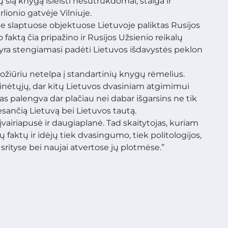
šią knygą išleisti nesutrukdomai, staiga ir
lionio gatvėje Vilniuje.
pie slaptuose objektuose Lietuvoje paliktas Rusijos
 faktą čia pripažino ir Rusijos Užsienio reikalų
r yra stengiamasi padėti Lietuvos išdavystės peklon
žiūriu netelpa į standartinių knygų rėmelius.
aminėtųjų, dar kitų Lietuvos dvasiniam atgimimui
mas palengva dar plačiau nei dabar išgarsins ne tik
esančią Lietuvą bei Lietuvos tautą.
įvairiapusė ir daugiaplanė. Tad skaitytojas, kuriam
ujų faktų ir idėjų tiek dvasingumo, tiek politologijos,
e srityse bei naujai atvertose jų plotmėse.”