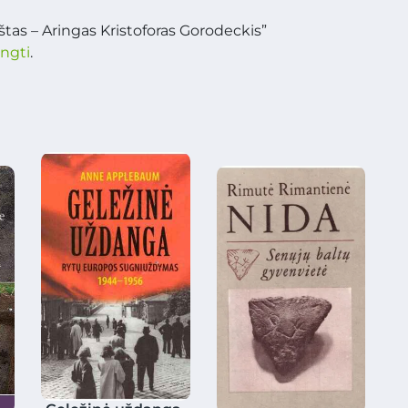
tas – Aringas Kristoforas Gorodeckis”
ungti
.