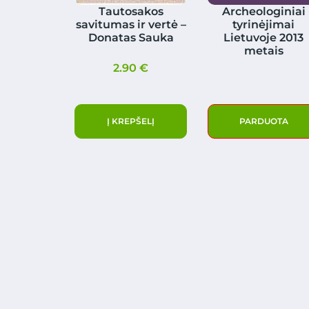
Tautosakos
Archeologiniai
savitumas ir vertė –
tyrinėjimai
Donatas Sauka
Lietuvoje 2013
metais
2.90
€
Į KREPŠELĮ
PARDUOTA