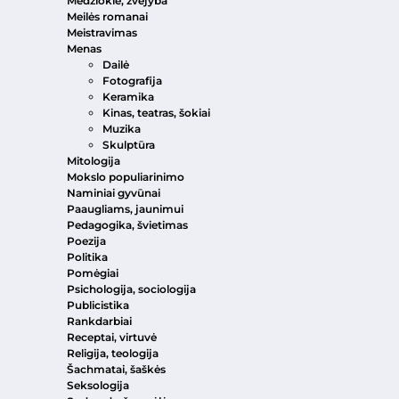
Medžioklė, žvejyba
Meilės romanai
Meistravimas
Menas
Dailė
Fotografija
Keramika
Kinas, teatras, šokiai
Muzika
Skulptūra
Mitologija
Mokslo populiarinimo
Naminiai gyvūnai
Paaugliams, jaunimui
Pedagogika, švietimas
Poezija
Politika
Pomėgiai
Psichologija, sociologija
Publicistika
Rankdarbiai
Receptai, virtuvė
Religija, teologija
Šachmatai, šaškės
Seksologija