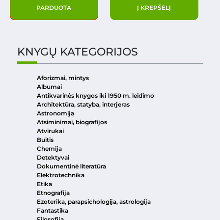
PARDUOTA
Į KREPŠELĮ
KNYGŲ KATEGORIJOS
Aforizmai, mintys
Albumai
Antikvarinės knygos iki 1950 m. leidimo
Architektūra, statyba, interjeras
Astronomija
Atsiminimai, biografijos
Atvirukai
Buitis
Chemija
Detektyvai
Dokumentinė literatūra
Elektrotechnika
Etika
Etnografija
Ezoterika, parapsichologija, astrologija
Fantastika
Filosofija