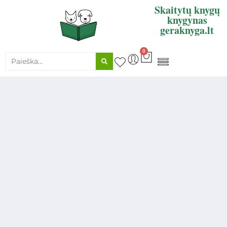
Skaitytų knygų
knygynas
geraknyga.lt
0
KNYGŲ SUPIRKIMAS