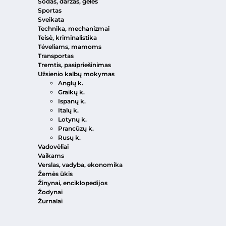
Sodas, daržas, gėlės
Sportas
Sveikata
Technika, mechanizmai
Teisė, kriminalistika
Tėveliams, mamoms
Transportas
Tremtis, pasipriešinimas
Užsienio kalbų mokymas
Anglų k.
Graikų k.
Ispanų k.
Italų k.
Lotynų k.
Prancūzų k.
Rusų k.
Vadovėliai
Vaikams
Verslas, vadyba, ekonomika
Žemės ūkis
Žinynai, enciklopedijos
Žodynai
Žurnalai