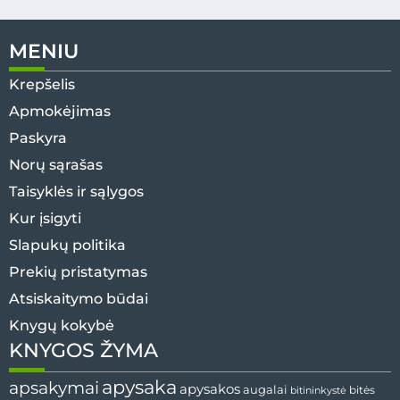
MENIU
Krepšelis
Apmokėjimas
Paskyra
Norų sąrašas
Taisyklės ir sąlygos
Kur įsigyti
Slapukų politika
Prekių pristatymas
Atsiskaitymo būdai
Knygų kokybė
KNYGOS ŽYMA
apysaka
apsakymai
apysakos
augalai
bitininkystė
bitės