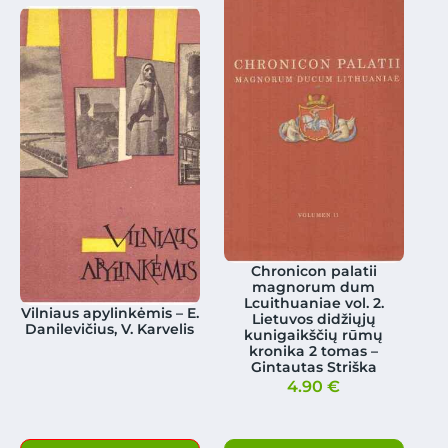
Chronicon palatii
magnorum dum
Lcuithuaniae vol. 2.
Vilniaus apylinkėmis – E.
Lietuvos didžiųjų
Danilevičius, V. Karvelis
kunigaikščių rūmų
kronika 2 tomas –
Gintautas Striška
4.90
€