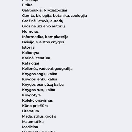
Fizika
Galvosūkiai, kryžiažodžiai
Gamta, biologija, botanika, zoologija
Grožinė lietuvių autorių
Grožinė užsienio autorių
Humoras
Informatika, kompiuterija
Išeivijoje leistos knygos
Istorija
Kalbotyra
Karinė literatūra
Katalogai
Kelionės, vadovai, geografija
Knygos anglų kalba
Knygos lenkų kalba
Knygos prancūzų kalba
Knygos rusų kalba
Knygotyra
Kolekcionavimas
Kūno priežiūra
Literatūra
Mada, stilius, grožis
Matematika
Medicina