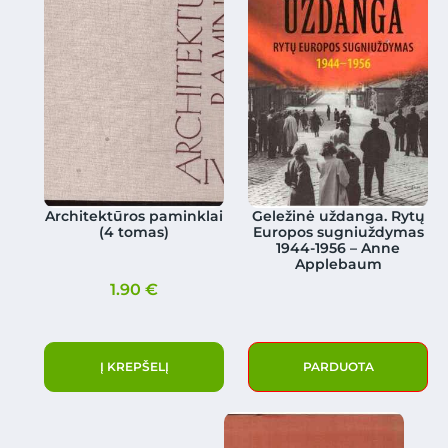
Architektūros paminklai
Geležinė uždanga. Rytų
(4 tomas)
Europos sugniuždymas
1944-1956 – Anne
Applebaum
1.90
€
Į KREPŠELĮ
PARDUOTA