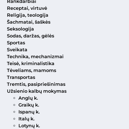
Rankdarbiai
Receptai, virtuvė
Religija, teologija
Šachmatai, šaškės
Seksologija
Sodas, daržas, gėlės
Sportas
Sveikata
Technika, mechanizmai
Teisė, kriminalistika
Tėveliams, mamoms
Transportas
Tremtis, pasipriešinimas
Užsienio kalbų mokymas
Anglų k.
Graikų k.
Ispanų k.
Italų k.
Lotynų k.