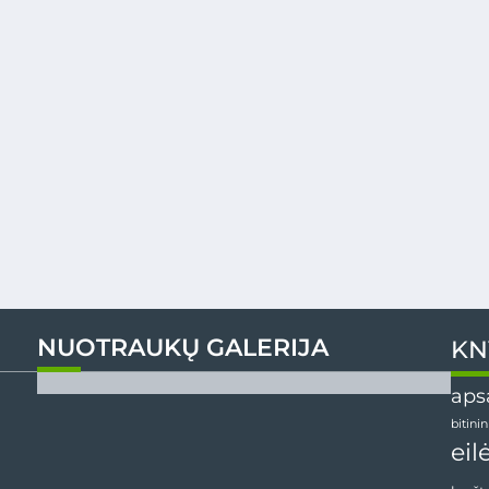
NUOTRAUKŲ GALERIJA
KN
aps
bitini
eil