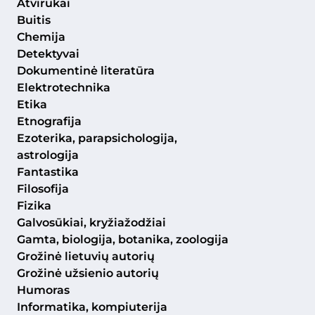
Atvirukai
Buitis
Chemija
Detektyvai
Dokumentinė literatūra
Elektrotechnika
Etika
Etnografija
Ezoterika, parapsichologija,
astrologija
Fantastika
Filosofija
Fizika
Galvosūkiai, kryžiažodžiai
Gamta, biologija, botanika, zoologija
Grožinė lietuvių autorių
Grožinė užsienio autorių
Humoras
Informatika, kompiuterija