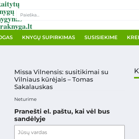
aitytų
nygų
nygynas
raknyga.lt
OGAS
KNYGŲ SUPIRKIMAS
SUSISIEKIME
KRE
K
Missa Vilnensis: susitikimai su
Vilniaus kūrėjais – Tomas
Sakalauskas
Neturime
Pranešti el. paštu, kai vėl bus
sandėlyje