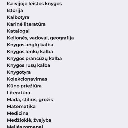
Išeivijoje leistos knygos
Istorija
Kalbotyra
Karinė literatūra
Katalogai
Kelionės, vadovai, geografija
Knygos anglų kalba
Knygos lenkų kalba
Knygos prancūzų kalba
Knygos rusų kalba
Knygotyra
Kolekcionavimas
Kūno priežiūra
Literatūra
Mada, stilius, grožis
Matematika
Medicina
Medžioklė, žvejyba
Meilės romanai