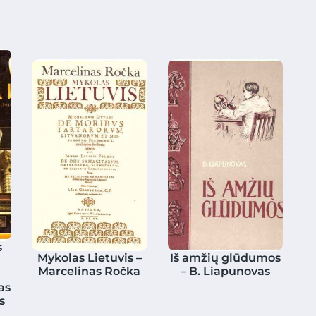
s
Mykolas Lietuvis –
Iš amžių glūdumos
Marcelinas Ročka
– B. Liapunovas
as
s