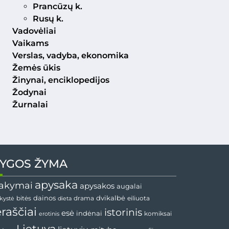
Prancūzų k.
Rusų k.
Vadovėliai
Vaikams
Verslas, vadyba, ekonomika
Žemės ūkis
Žinynai, enciklopedijos
Žodynai
Žurnalai
YGOS ŽYMA
apysaka
akymai
apysakos
augalai
dvikalbė
dainos
drama
bitės
dieta
eiliuota
nkystė
ėraščiai
istorinis
esė
indėnai
komiksai
erotinis
Lietuva