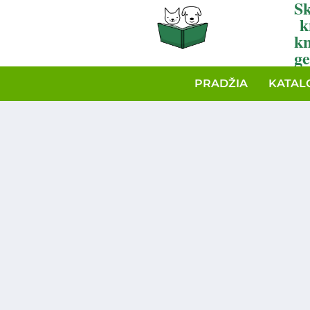
Sk
k
k
ge
PRADŽIA
KATAL