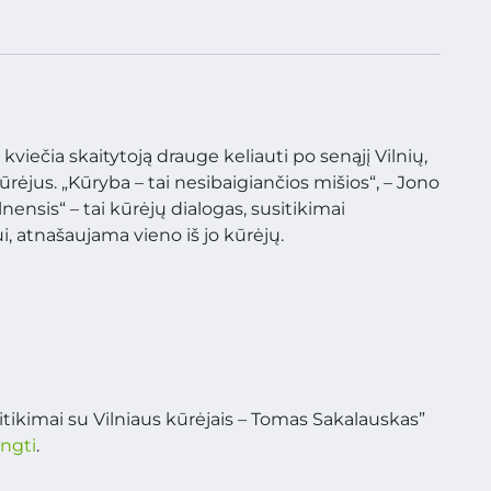
viečia skaitytoją drauge keliauti po senąjį Vilnių,
 kūrėjus. „Kūryba – tai nesibaigiančios mišios“, – Jono
ensis“ – tai kūrėjų dialogas, susitikimai
i, atnašaujama vieno iš jo kūrėjų.
itikimai su Vilniaus kūrėjais – Tomas Sakalauskas”
ungti
.