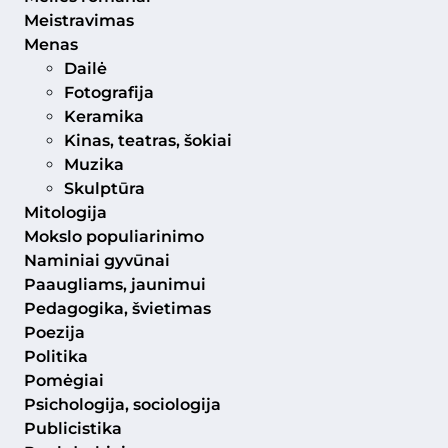
Meistravimas
Menas
Dailė
Fotografija
Keramika
Kinas, teatras, šokiai
Muzika
Skulptūra
Mitologija
Mokslo populiarinimo
Naminiai gyvūnai
Paaugliams, jaunimui
Pedagogika, švietimas
Poezija
Politika
Pomėgiai
Psichologija, sociologija
Publicistika