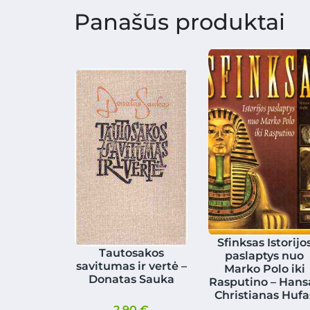
Panašūs produktai
Sfinksas Istorijo
Tautosakos
paslaptys nuo
savitumas ir vertė –
Marko Polo iki
Donatas Sauka
Rasputino – Hans
Christianas Hufa
2.90
€