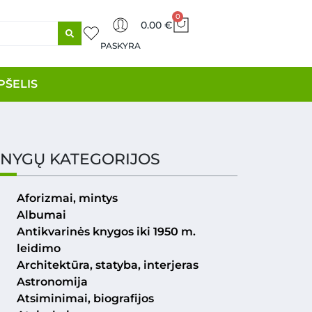
0
0.00
€
PASKYRA
PŠELIS
NYGŲ KATEGORIJOS
Aforizmai, mintys
Albumai
Antikvarinės knygos iki 1950 m.
leidimo
Architektūra, statyba, interjeras
Astronomija
Atsiminimai, biografijos