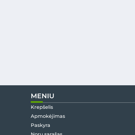
MENIU
Krepšelis
Apmokėjimas
Paskyra
Norų sąrašas