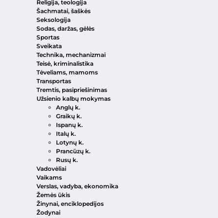
Religija, teologija
Šachmatai, šaškės
Seksologija
Sodas, daržas, gėlės
Sportas
Sveikata
Technika, mechanizmai
Teisė, kriminalistika
Tėveliams, mamoms
Transportas
Tremtis, pasipriešinimas
Užsienio kalbų mokymas
Anglų k.
Graikų k.
Ispanų k.
Italų k.
Lotynų k.
Prancūzų k.
Rusų k.
Vadovėliai
Vaikams
Verslas, vadyba, ekonomika
Žemės ūkis
Žinynai, enciklopedijos
Žodynai