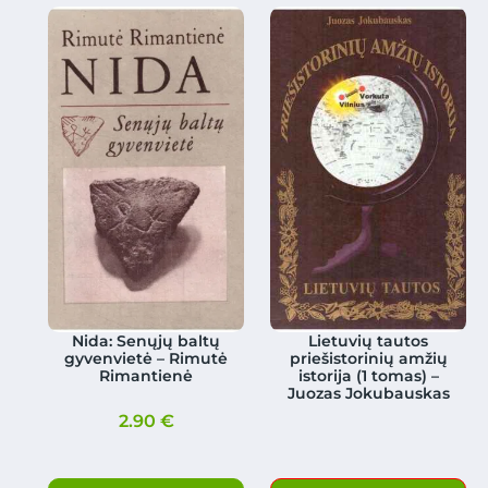
Nida: Senųjų baltų
Lietuvių tautos
gyvenvietė – Rimutė
priešistorinių amžių
Rimantienė
istorija (1 tomas) –
Juozas Jokubauskas
2.90
€