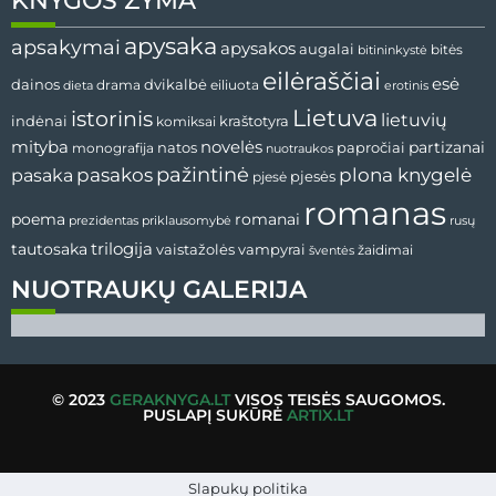
KNYGOS ŽYMA
apysaka
apsakymai
apysakos
augalai
bitės
bitininkystė
eilėraščiai
esė
dvikalbė
dainos
drama
dieta
eiliuota
erotinis
Lietuva
istorinis
lietuvių
indėnai
komiksai
kraštotyra
mityba
novelės
partizanai
natos
papročiai
monografija
nuotraukos
pažintinė
pasaka
pasakos
plona knygelė
pjesės
pjesė
romanas
romanai
poema
prezidentas
priklausomybė
rusų
tautosaka
trilogija
vaistažolės
vampyrai
žaidimai
šventės
NUOTRAUKŲ GALERIJA
© 2023
GERAKNYGA.LT
VISOS TEISĖS SAUGOMOS.
PUSLAPĮ SUKŪRĖ
ARTIX.LT
Slapukų politika