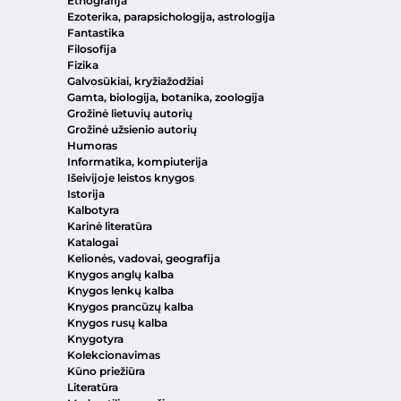
Etnografija
Ezoterika, parapsichologija, astrologija
Fantastika
Filosofija
Fizika
Galvosūkiai, kryžiažodžiai
Gamta, biologija, botanika, zoologija
Grožinė lietuvių autorių
Grožinė užsienio autorių
Humoras
Informatika, kompiuterija
Išeivijoje leistos knygos
Istorija
Kalbotyra
Karinė literatūra
Katalogai
Kelionės, vadovai, geografija
Knygos anglų kalba
Knygos lenkų kalba
Knygos prancūzų kalba
Knygos rusų kalba
Knygotyra
Kolekcionavimas
Kūno priežiūra
Literatūra