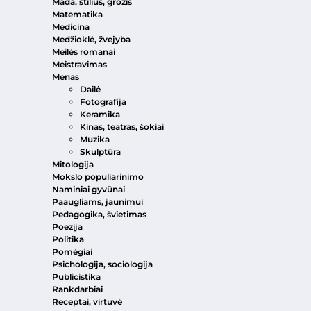
Mada, stilius, grožis
Matematika
Medicina
Medžioklė, žvejyba
Meilės romanai
Meistravimas
Menas
Dailė
Fotografija
Keramika
Kinas, teatras, šokiai
Muzika
Skulptūra
Mitologija
Mokslo populiarinimo
Naminiai gyvūnai
Paaugliams, jaunimui
Pedagogika, švietimas
Poezija
Politika
Pomėgiai
Psichologija, sociologija
Publicistika
Rankdarbiai
Receptai, virtuvė