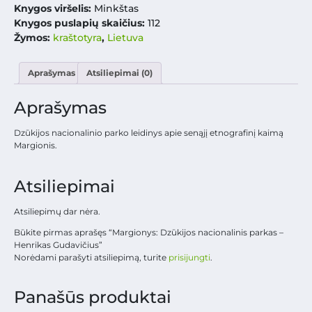
Knygos viršelis:
Minkštas
Knygos puslapių skaičius:
112
Žymos:
kraštotyra
,
Lietuva
Aprašymas
Atsiliepimai (0)
Aprašymas
Dzūkijos nacionalinio parko leidinys apie senąjį etnografinį kaimą
Margionis.
Atsiliepimai
Atsiliepimų dar nėra.
Būkite pirmas aprašęs “Margionys: Dzūkijos nacionalinis parkas –
Henrikas Gudavičius”
Norėdami parašyti atsiliepimą, turite
prisijungti
.
Panašūs produktai