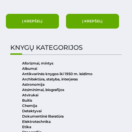
Į KREPŠELĮ
Į KREPŠELĮ
KNYGŲ KATEGORIJOS
Aforizmai, mintys
Albumai
Antikvarinės knygos iki 1950 m. leidimo
Architektūra, statyba, interjeras
Astronomija
Atsiminimai, biografijos
Atvirukai
Buitis
Chemija
Detektyvai
Dokumentinė literatūra
Elektrotechnika
Etika