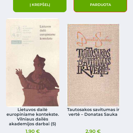
Į KREPŠELĮ
PARDUOTA
Lietuvos dailė
Tautosakos savitumas ir
europiniame kontekste.
vertė – Donatas Sauka
Vilniaus dailės
akademijos darbai (5)
1.90
€
2.90
€