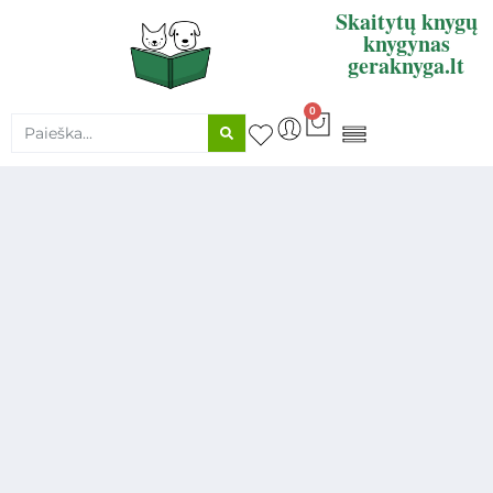
Skaitytų knygų
knygynas
geraknyga.lt
0
KNYGŲ SUPIRKIMAS