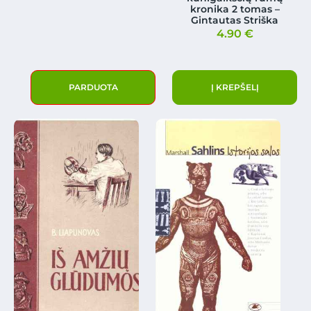
kronika 2 tomas –
Gintautas Striška
4.90
€
PARDUOTA
Į KREPŠELĮ