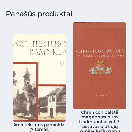
Panašūs produktai
Chronicon palatii
magnorum dum
Lcuithuaniae vol. 2.
Architektūros paminklai
Lietuvos didžiųjų
(7 tomas)
kunigaikščių rūmų