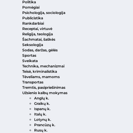
Politika
Pomėgiai
Psichologija, sociologija
Publicistika
Rankdarbiai
Receptai, virtuvė
Religija, teologija
Šachmatai, šaškės
Seksologija
Sodas, daržas, gėlės
Sportas
Sveikata
Technika, mechanizmai
Teisė, kriminalistika
Tėveliams, mamoms
Transportas
Tremtis, pasipriešinimas
Užsienio kalbų mokymas
Anglų k.
Graikų k.
Ispanų k.
Italų k.
Lotynų k.
Prancūzų k.
Rusų k.