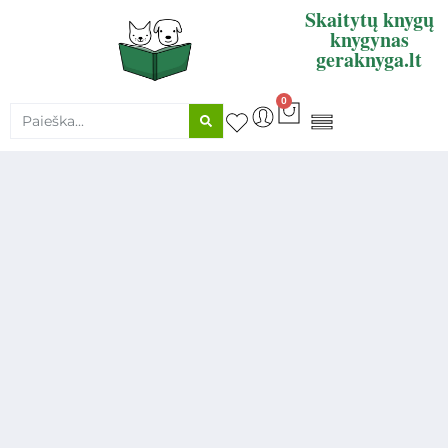
Skaitytų knygų
knygynas
geraknyga.lt
0
KNYGŲ SUPIRKIMAS