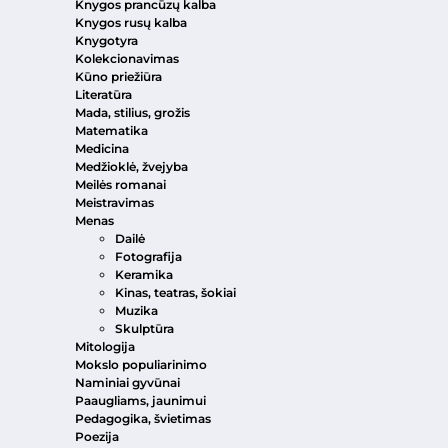
Knygos prancūzų kalba
Knygos rusų kalba
Knygotyra
Kolekcionavimas
Kūno priežiūra
Literatūra
Mada, stilius, grožis
Matematika
Medicina
Medžioklė, žvejyba
Meilės romanai
Meistravimas
Menas
Dailė
Fotografija
Keramika
Kinas, teatras, šokiai
Muzika
Skulptūra
Mitologija
Mokslo populiarinimo
Naminiai gyvūnai
Paaugliams, jaunimui
Pedagogika, švietimas
Poezija