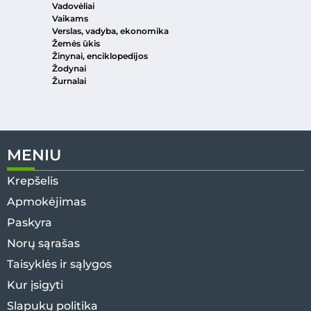
Vadovėliai
Vaikams
Verslas, vadyba, ekonomika
Žemės ūkis
Žinynai, enciklopedijos
Žodynai
Žurnalai
MENIU
Krepšelis
Apmokėjimas
Paskyra
Norų sąrašas
Taisyklės ir sąlygos
Kur įsigyti
Slapukų politika