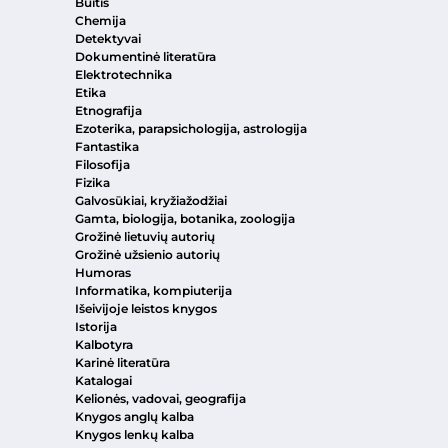
Buitis
Chemija
Detektyvai
Dokumentinė literatūra
Elektrotechnika
Etika
Etnografija
Ezoterika, parapsichologija, astrologija
Fantastika
Filosofija
Fizika
Galvosūkiai, kryžiažodžiai
Gamta, biologija, botanika, zoologija
Grožinė lietuvių autorių
Grožinė užsienio autorių
Humoras
Informatika, kompiuterija
Išeivijoje leistos knygos
Istorija
Kalbotyra
Karinė literatūra
Katalogai
Kelionės, vadovai, geografija
Knygos anglų kalba
Knygos lenkų kalba