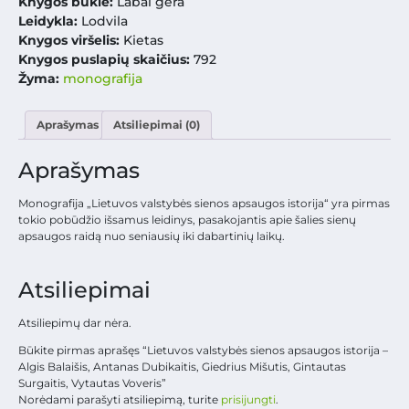
Knygos būklė:
Labai gera
Leidykla:
Lodvila
Knygos viršelis:
Kietas
Knygos puslapių skaičius:
792
Žyma:
monografija
Aprašymas
Atsiliepimai (0)
Aprašymas
Monografija „Lietuvos valstybės sienos apsaugos istorija“ yra pirmas
tokio pobūdžio išsamus leidinys, pasakojantis apie šalies sienų
apsaugos raidą nuo seniausių iki dabartinių laikų.
Atsiliepimai
Atsiliepimų dar nėra.
Būkite pirmas aprašęs “Lietuvos valstybės sienos apsaugos istorija –
Algis Balaišis, Antanas Dubikaitis, Giedrius Mišutis, Gintautas
Surgaitis, Vytautas Voveris”
Norėdami parašyti atsiliepimą, turite
prisijungti
.