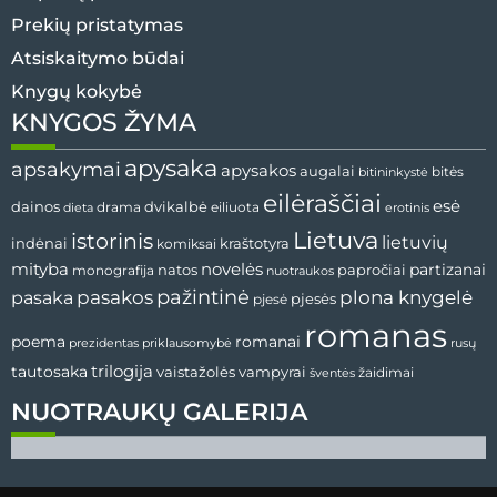
Prekių pristatymas
Atsiskaitymo būdai
Knygų kokybė
KNYGOS ŽYMA
apysaka
apsakymai
apysakos
augalai
bitės
bitininkystė
eilėraščiai
esė
dvikalbė
dainos
drama
dieta
eiliuota
erotinis
Lietuva
istorinis
lietuvių
indėnai
komiksai
kraštotyra
mityba
novelės
partizanai
natos
papročiai
monografija
nuotraukos
pažintinė
pasaka
pasakos
plona knygelė
pjesės
pjesė
romanas
romanai
poema
prezidentas
priklausomybė
rusų
tautosaka
trilogija
vaistažolės
vampyrai
žaidimai
šventės
NUOTRAUKŲ GALERIJA