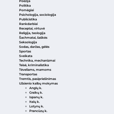
Poezija
Politika
Pomėgiai
Psichologija, sociologija
Publicistika
Rankdarbiai
Receptai, virtuvė
Religija, teologija
Šachmatai, šaškės
Seksologija
Sodas, daržas, gėlės
Sportas
Sveikata
Technika, mechanizmai
Teisė, kriminalistika
Tėveliams, mamoms
Transportas
Tremtis, pasipriešinimas
Užsienio kalbų mokymas
Anglų k.
Graikų k.
Ispanų k.
Italų k.
Lotynų k.
Prancūzų k.