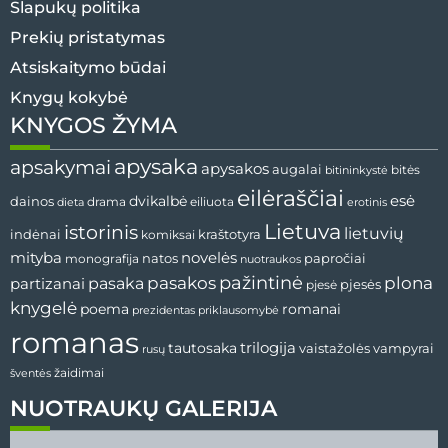
Slapukų politika
Prekių pristatymas
Atsiskaitymo būdai
Knygų kokybė
KNYGOS ŽYMA
apysaka
apsakymai
apysakos
augalai
bitininkystė
bitės
eilėraščiai
esė
dainos
dvikalbė
drama
dieta
eiliuota
erotinis
Lietuva
istorinis
lietuvių
indėnai
komiksai
kraštotyra
mityba
novelės
natos
papročiai
monografija
nuotraukos
pažintinė
pasaka
pasakos
plona
partizanai
pjesės
pjesė
knygelė
poema
romanai
prezidentas
priklausomybė
romanas
tautosaka
trilogija
vaistažolės
vampyrai
rusų
žaidimai
šventės
NUOTRAUKŲ GALERIJA