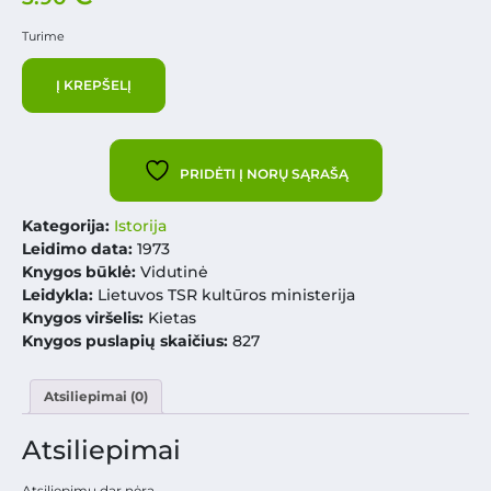
Turime
Į KREPŠELĮ
PRIDĖTI Į NORŲ SĄRAŠĄ
Kategorija:
Istorija
Leidimo data:
1973
Knygos būklė:
Vidutinė
Leidykla:
Lietuvos TSR kultūros ministerija
Knygos viršelis:
Kietas
Knygos puslapių skaičius:
827
Atsiliepimai (0)
Atsiliepimai
Atsiliepimų dar nėra.