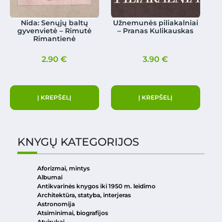
Nida: Senųjų baltų
Užnemunės piliakalniai
gyvenvietė – Rimutė
– Pranas Kulikauskas
Rimantienė
2.90
€
3.90
€
Į KREPŠELĮ
Į KREPŠELĮ
KNYGŲ KATEGORIJOS
Aforizmai, mintys
Albumai
Antikvarinės knygos iki 1950 m. leidimo
Architektūra, statyba, interjeras
Astronomija
Atsiminimai, biografijos
Atvirukai