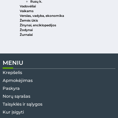
Rusų k.
Vadovėliai
Vaikams
Verslas, vadyba, ekonomika
Žemės ūkis
Žinynai, enciklopedijos
Žodynai
Žurnalai
MENIU
Krepšelis
Apmokėjimas
Paskyra
Norų sąrašas
Taisyklės ir sąlygos
Kur įsigyti