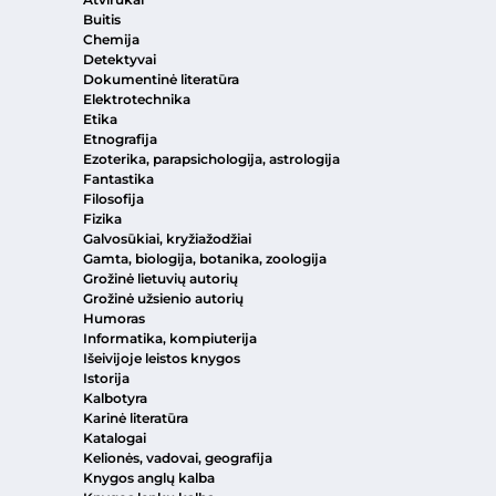
Buitis
Chemija
Detektyvai
Dokumentinė literatūra
Elektrotechnika
Etika
Etnografija
Ezoterika, parapsichologija, astrologija
Fantastika
Filosofija
Fizika
Galvosūkiai, kryžiažodžiai
Gamta, biologija, botanika, zoologija
Grožinė lietuvių autorių
Grožinė užsienio autorių
Humoras
Informatika, kompiuterija
Išeivijoje leistos knygos
Istorija
Kalbotyra
Karinė literatūra
Katalogai
Kelionės, vadovai, geografija
Knygos anglų kalba