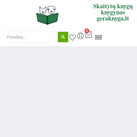
Skaitytų knygų
knygynas
geraknyga.lt
0
KNYGŲ SUPIRKIMAS