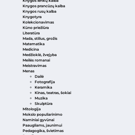
Knygos lenkų kalba
Knygos prancūzų kalba
Knygos rusų kalba
Knygotyra
Kolekcionavimas
Kūno priežiūra
Literatūra
Mada, stilius, grožis
Matematika
Medicina
Medžioklė, žvejyba
Meilės romanai
Meistravimas
Menas
Dailė
Fotografija
Keramika
Kinas, teatras, šokiai
Muzika
Skulptūra
Mitologija
Mokslo populiarinimo
Naminiai gyvūnai
Paaugliams, jaunimui
Pedagogika, švietimas