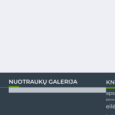
NUOTRAUKŲ GALERIJA
KN
aps
bitini
eil