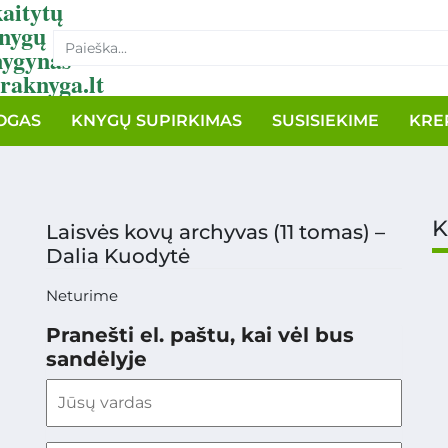
aitytų
nygų
nygynas
raknyga.lt
OGAS
KNYGŲ SUPIRKIMAS
SUSISIEKIME
KRE
K
Laisvės kovų archyvas (11 tomas) –
Dalia Kuodytė
Neturime
Pranešti el. paštu, kai vėl bus
sandėlyje