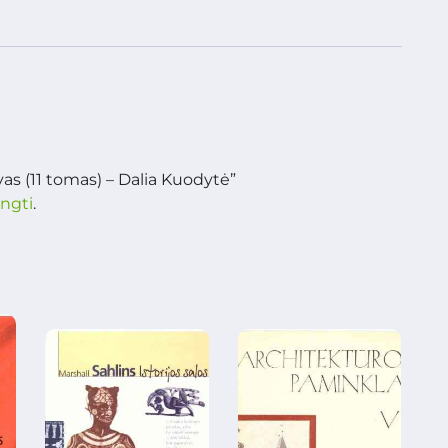
as (11 tomas) – Dalia Kuodytė”
ungti
.