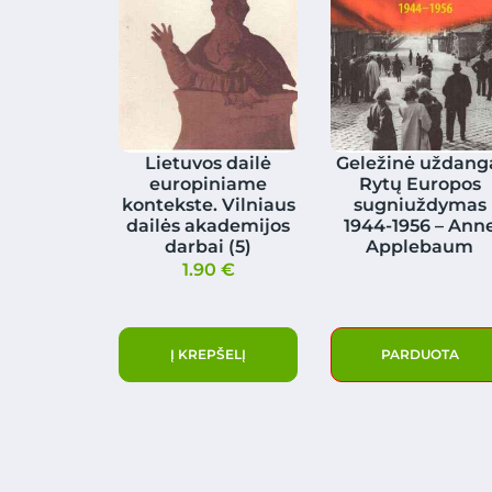
Lietuvos dailė
Geležinė uždang
europiniame
Rytų Europos
kontekste. Vilniaus
sugniuždymas
dailės akademijos
1944-1956 – Ann
darbai (5)
Applebaum
1.90
€
Į KREPŠELĮ
PARDUOTA