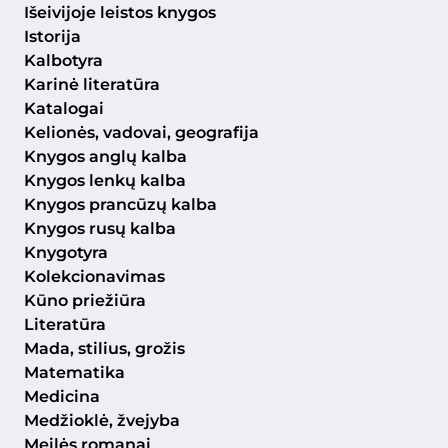
Išeivijoje leistos knygos
Istorija
Kalbotyra
Karinė literatūra
Katalogai
Kelionės, vadovai, geografija
Knygos anglų kalba
Knygos lenkų kalba
Knygos prancūzų kalba
Knygos rusų kalba
Knygotyra
Kolekcionavimas
Kūno priežiūra
Literatūra
Mada, stilius, grožis
Matematika
Medicina
Medžioklė, žvejyba
Meilės romanai