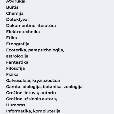
Atvirukai
Buitis
Chemija
Detektyvai
Dokumentinė literatūra
Elektrotechnika
Etika
Etnografija
Ezoterika, parapsichologija,
astrologija
Fantastika
Filosofija
Fizika
Galvosūkiai, kryžiažodžiai
Gamta, biologija, botanika, zoologija
Grožinė lietuvių autorių
Grožinė užsienio autorių
Humoras
Informatika, kompiuterija