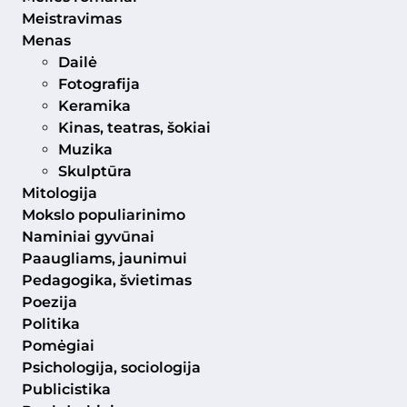
Meistravimas
Menas
Dailė
Fotografija
Keramika
Kinas, teatras, šokiai
Muzika
Skulptūra
Mitologija
Mokslo populiarinimo
Naminiai gyvūnai
Paaugliams, jaunimui
Pedagogika, švietimas
Poezija
Politika
Pomėgiai
Psichologija, sociologija
Publicistika