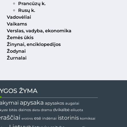
Prancūzų k.
Rusų k.
Vadovėliai
Vaikams
Verslas, vadyba, ekonomika
Žemės ūkis
Žinynai, enciklopedijos
Žodynai
Žurnalai
YGOS ŽYMA
apysaka
akymai
apysakos
augalai
dainos
dvikalbė
drama
nkystė
bitės
dieta
eiliuota
ėraščiai
istorinis
esė
indėnai
komiksai
erotinis
Lietuva