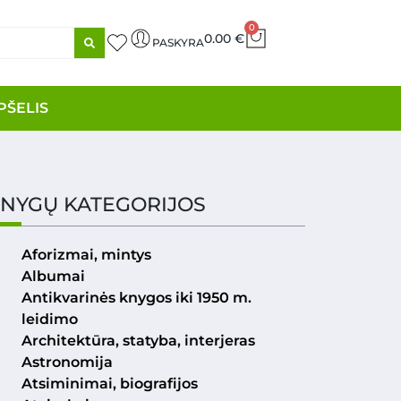
0
0.00
€
PASKYRA
PŠELIS
NYGŲ KATEGORIJOS
Aforizmai, mintys
Albumai
Antikvarinės knygos iki 1950 m.
leidimo
Architektūra, statyba, interjeras
Astronomija
Atsiminimai, biografijos