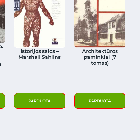
a.
Istorijos salos –
Architektūros
Marshall Sahlins
paminklai (7
tomas)
e
PARDUOTA
PARDUOTA