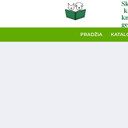
Sk
k
k
ge
PRADŽIA
KATAL