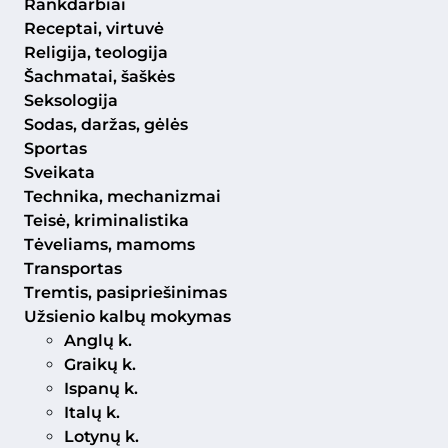
Rankdarbiai
Receptai, virtuvė
Religija, teologija
Šachmatai, šaškės
Seksologija
Sodas, daržas, gėlės
Sportas
Sveikata
Technika, mechanizmai
Teisė, kriminalistika
Tėveliams, mamoms
Transportas
Tremtis, pasipriešinimas
Užsienio kalbų mokymas
Anglų k.
Graikų k.
Ispanų k.
Italų k.
Lotynų k.