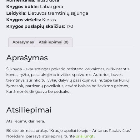
Komentaras:
iliustruota
Knygos būklė:
Labai gera
Leidykla:
Lietuvos tremtinių sąjunga
Knygos viršelis:
Kietas
Knygos puslapių skaičius:
170
Aprašymas
Atsiliepimai (0)
Aprašymas
Ši knyga – skausmingas pokario rezistencijos vaizdas, nušvintantis
kovos, ryžto, pasiaukojimo ir vilties spalvomis. Autorius, buvęs
tremtinys, surinko tų įvykių dalyvių pasakojimus, nutapė kai kurių
žymesnių partizanų paveikslus, atvėrė baisias bolševizmo gelmes,
kur žmonės dingdavo be pedsako.
Atsiliepimai
Atsiliepimų dar nėra.
Būkite pirmas aprašęs “Kraujo upeliai tekėjo – Antanas Paulavičius”
Norėdami parašyti atsiliepimą, turite
prisijungti
.