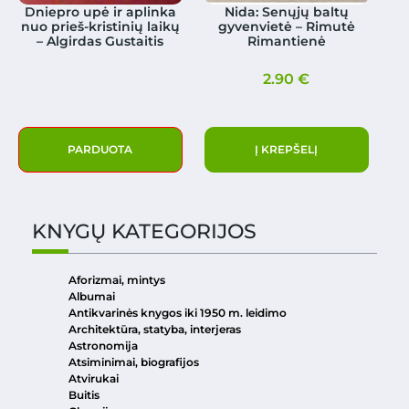
Dniepro upė ir aplinka
Nida: Senųjų baltų
nuo prieš-kristinių laikų
gyvenvietė – Rimutė
– Algirdas Gustaitis
Rimantienė
2.90
€
PARDUOTA
Į KREPŠELĮ
KNYGŲ KATEGORIJOS
Aforizmai, mintys
Albumai
Antikvarinės knygos iki 1950 m. leidimo
Architektūra, statyba, interjeras
Astronomija
Atsiminimai, biografijos
Atvirukai
Buitis