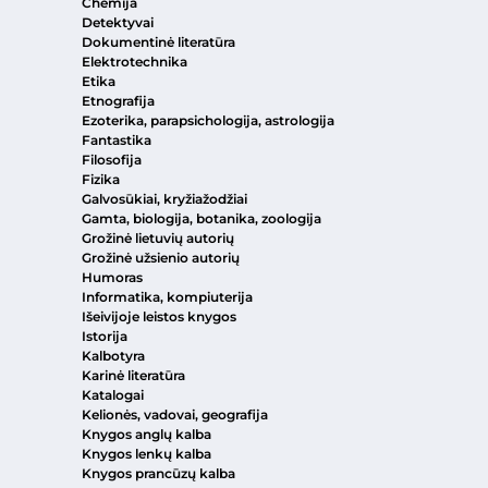
Chemija
Detektyvai
Dokumentinė literatūra
Elektrotechnika
Etika
Etnografija
Ezoterika, parapsichologija, astrologija
Fantastika
Filosofija
Fizika
Galvosūkiai, kryžiažodžiai
Gamta, biologija, botanika, zoologija
Grožinė lietuvių autorių
Grožinė užsienio autorių
Humoras
Informatika, kompiuterija
Išeivijoje leistos knygos
Istorija
Kalbotyra
Karinė literatūra
Katalogai
Kelionės, vadovai, geografija
Knygos anglų kalba
Knygos lenkų kalba
Knygos prancūzų kalba