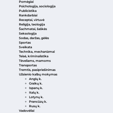
Pomėgiai
Psichologija, sociologija
Publicistika
Rankdarbiai
Receptai, virtuvė
Religija, teologija
Šachmatai, šaškės
Seksologija
Sodas, daržas, gėlės
Sportas
Sveikata
Technika, mechanizmai
Teisė, kriminalistika
Tėveliams, mamoms
Transportas
Tremtis, pasipriešinimas
Užsienio kalbų mokymas
Anglų k.
Graikų k.
Ispanų k.
Italų k.
Lotynų k.
Prancūzų k.
Rusų k.
Vadovėliai