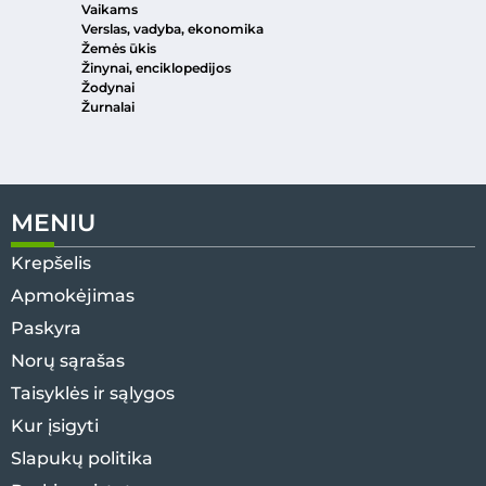
Vaikams
Verslas, vadyba, ekonomika
Žemės ūkis
Žinynai, enciklopedijos
Žodynai
Žurnalai
MENIU
Krepšelis
Apmokėjimas
Paskyra
Norų sąrašas
Taisyklės ir sąlygos
Kur įsigyti
Slapukų politika