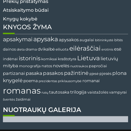
Prekių pristatymas
Atsiskaitymo būdai
Knygų kokybė
KNYGOS ŽYMA
apysaka
apsakymai
apysakos
augalai
bitininkystė
bitės
eilėraščiai
esė
dainos
dvikalbė
drama
dieta
eiliuota
erotinis
Lietuva
istorinis
lietuvių
indėnai
komiksai
kraštotyra
mityba
novelės
natos
papročiai
monografija
nuotraukos
pažintinė
pasaka
pasakos
plona
partizanai
pjesės
pjesė
knygelė
poema
romanai
prezidentas
priklausomybė
romanas
tautosaka
trilogija
vaistažolės
vampyrai
rusų
žaidimai
šventės
NUOTRAUKŲ GALERIJA