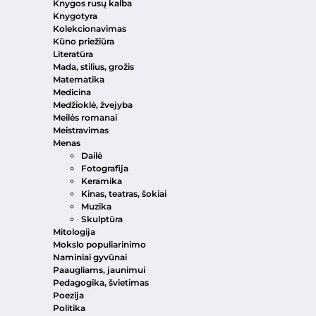
Knygos rusų kalba
Knygotyra
Kolekcionavimas
Kūno priežiūra
Literatūra
Mada, stilius, grožis
Matematika
Medicina
Medžioklė, žvejyba
Meilės romanai
Meistravimas
Menas
Dailė
Fotografija
Keramika
Kinas, teatras, šokiai
Muzika
Skulptūra
Mitologija
Mokslo populiarinimo
Naminiai gyvūnai
Paaugliams, jaunimui
Pedagogika, švietimas
Poezija
Politika