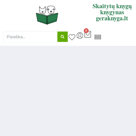
Skaitytų knygų
knygynas
geraknyga.lt
0
KNYGŲ SUPIRKIMAS