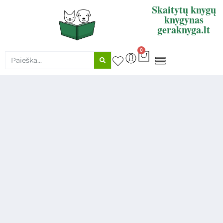
Skaitytų knygų
knygynas
geraknyga.lt
0
KNYGŲ SUPIRKIMAS