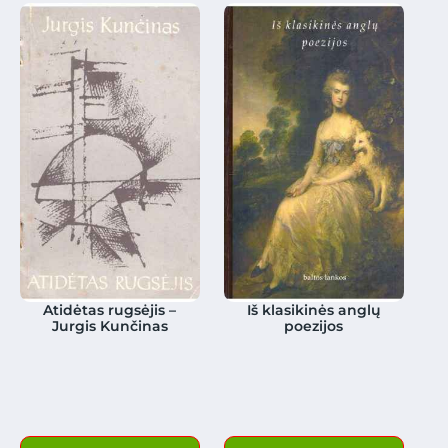
Atidėtas rugsėjis –
Iš klasikinės anglų
Jurgis Kunčinas
poezijos