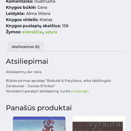
Komentaras:
iliustruota
Knygos būklė:
Gera
Leidykla:
Alma littera
Knygos viršelis:
Kietas
Knygos puslapių skaičius:
158
Žymos:
eilėraščiai
,
satyra
Atsiliepimai (0)
Atsiliepimai
Atsiliepimų dar nėra.
Būkite pirmas aprašęs “Bobutė iš Paryžiaus, arba lakštingala
Zarasuose – Juozas Erlickas”
Norėdami parašyti atsiliepimą, turite
prisijungti
.
Panašūs produktai