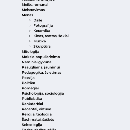
Meilės romanai
Meistravimas
Menas
Dailė
Fotografija
Keramika
Kinas, teatras, šokiai
Muzika
Skulptūra
Mitologija
Mokslo populiarinimo
Naminiai gyvūnai
Paaugliams, jaunimui
Pedagogika, švietimas
Poezija
Politika
Pomėgiai
Psichologija, sociologija
Publicistika
Rankdarbiai
Receptai, virtuvė
Religija, teologija
Šachmatai, šaškės
Seksologija
Sodas, daržas, gėlės