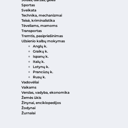
Sportas
Sveikata
Technika, mechanizmai
Teisė, kriminalistika
Tėveliams, mamoms
Transportas
Tremtis, pasipriešinimas
Užsienio kalbų mokymas
Anglų k.
Graikų k.
Ispanų k.
Italų k.
Lotynų k.
Prancūzų k.
Rusų k.
Vadovėliai
Vaikams
Verslas, vadyba, ekonomika
Žemės ūkis
Žinynai, enciklopedijos
Žodynai
Žurnalai