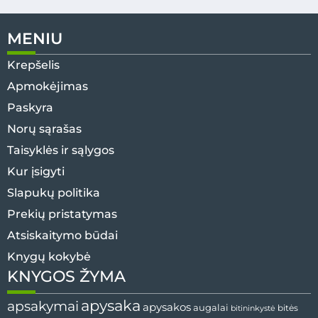
MENIU
Krepšelis
Apmokėjimas
Paskyra
Norų sąrašas
Taisyklės ir sąlygos
Kur įsigyti
Slapukų politika
Prekių pristatymas
Atsiskaitymo būdai
Knygų kokybė
KNYGOS ŽYMA
apysaka
apsakymai
apysakos
augalai
bitininkystė
bitės