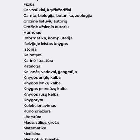
Fizika
Galvosūkiai, kryžiažodžiai
Gamta, biologija, botanika, zoologija
Grožinė lietuvių autorių
Grožinė užsienio autorių
Humoras
Informatika, kompiuterija
Išeivijoje leistos knygos
Istorija
Kalbotyra
Karinė literatūra
Katalogai
Kelionės, vadovai, geografija
Knygos anglų kalba
Knygos lenkų kalba
Knygos prancūzų kalba
Knygos rusų kalba
Knygotyra
Kolekcionavimas
Kūno priežiūra
Literatūra
Mada, stilius, grožis
Matematika
Medicina
Medžioklė, žvejyba