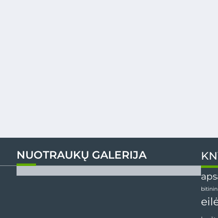
NUOTRAUKŲ GALERIJA
KN
aps
bitini
eil