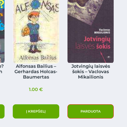
e?
Alfonsas Bailius –
Jotvingių laisvės
h
Gerhardas Holcas-
šokis – Vaclovas
Baumertas
Mikailionis
1.00
€
Į KREPŠELĮ
PARDUOTA