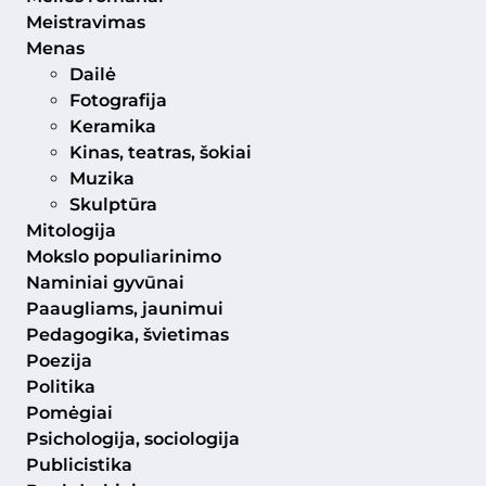
Meistravimas
Menas
Dailė
Fotografija
Keramika
Kinas, teatras, šokiai
Muzika
Skulptūra
Mitologija
Mokslo populiarinimo
Naminiai gyvūnai
Paaugliams, jaunimui
Pedagogika, švietimas
Poezija
Politika
Pomėgiai
Psichologija, sociologija
Publicistika