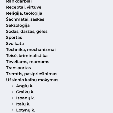
Rankdarbiai
Receptai, virtuvė
Religija, teologija
Šachmatai, šaškės
Seksologija
Sodas, daržas, gėlės
Sportas
Sveikata
Technika, mechanizmai
Teisė, kriminalistika
Tėveliams, mamoms
Transportas
Tremtis, pasipriešinimas
Užsienio kalbų mokymas
Anglų k.
Graikų k.
Ispanų k.
Italų k.
Lotynų k.