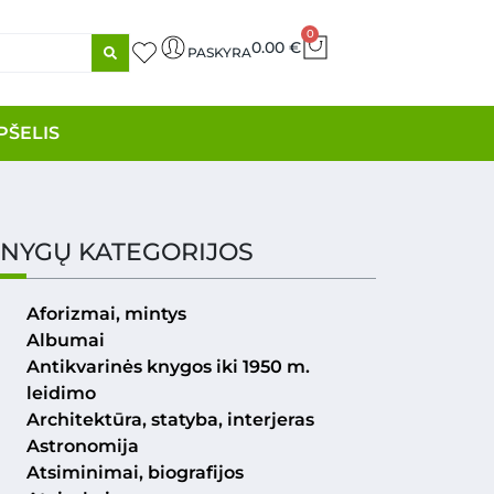
0
0.00
€
PASKYRA
PŠELIS
NYGŲ KATEGORIJOS
Aforizmai, mintys
Albumai
Antikvarinės knygos iki 1950 m.
leidimo
Architektūra, statyba, interjeras
Astronomija
Atsiminimai, biografijos