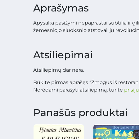
Aprašymas
Apysaka pasižymi nepaprastai subtilia ir gili
žemesniojo sluoksnio atstovai, jų revoliucin
Atsiliepimai
Atsiliepimų dar nėra.
Būkite pirmas aprašęs “Žmogus iš restorano
Norėdami parašyti atsiliepimą, turite
prisij
Panašūs produktai