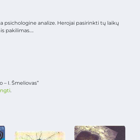
a psichologine analize. Herojai pasirinkti tų laikų
is pakilimas….
 – I. Šmeliovas”
ungti
.