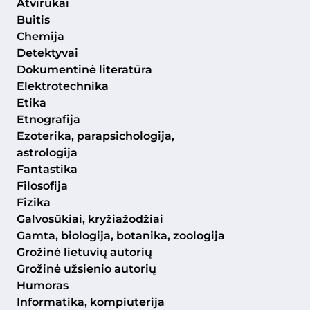
Atvirukai
Buitis
Chemija
Detektyvai
Dokumentinė literatūra
Elektrotechnika
Etika
Etnografija
Ezoterika, parapsichologija,
astrologija
Fantastika
Filosofija
Fizika
Galvosūkiai, kryžiažodžiai
Gamta, biologija, botanika, zoologija
Grožinė lietuvių autorių
Grožinė užsienio autorių
Humoras
Informatika, kompiuterija