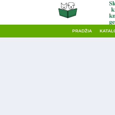
Sk
k
k
ge
PRADŽIA
KATAL