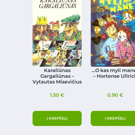
Karaliūnas
…O kas myli man
Gargaliūnas –
– Hortense Ullric
Vytautas Misevičius
1.50
€
0.90
€
Į KREPŠELĮ
Į KREPŠELĮ