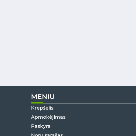
MENIU
Krepšelis
Apmokėjimas
Paskyra
Norų sąrašas