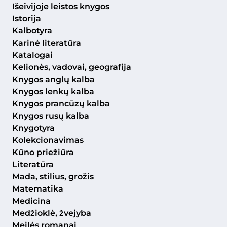
Išeivijoje leistos knygos
Istorija
Kalbotyra
Karinė literatūra
Katalogai
Kelionės, vadovai, geografija
Knygos anglų kalba
Knygos lenkų kalba
Knygos prancūzų kalba
Knygos rusų kalba
Knygotyra
Kolekcionavimas
Kūno priežiūra
Literatūra
Mada, stilius, grožis
Matematika
Medicina
Medžioklė, žvejyba
Meilės romanai