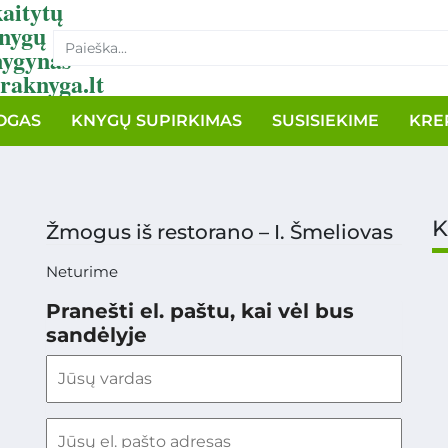
aitytų
nygų
nygynas
raknyga.lt
OGAS
KNYGŲ SUPIRKIMAS
SUSISIEKIME
KRE
K
Žmogus iš restorano – I. Šmeliovas
Neturime
Pranešti el. paštu, kai vėl bus
sandėlyje