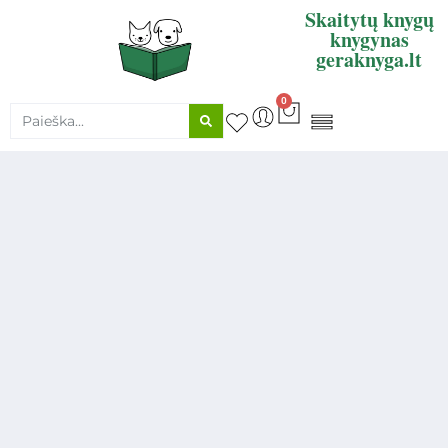
Skaitytų knygų
knygynas
geraknyga.lt
0
KNYGŲ SUPIRKIMAS