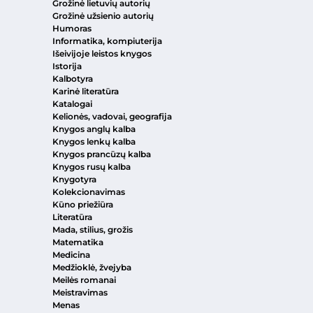
Grožinė lietuvių autorių
Grožinė užsienio autorių
Humoras
Informatika, kompiuterija
Išeivijoje leistos knygos
Istorija
Kalbotyra
Karinė literatūra
Katalogai
Kelionės, vadovai, geografija
Knygos anglų kalba
Knygos lenkų kalba
Knygos prancūzų kalba
Knygos rusų kalba
Knygotyra
Kolekcionavimas
Kūno priežiūra
Literatūra
Mada, stilius, grožis
Matematika
Medicina
Medžioklė, žvejyba
Meilės romanai
Meistravimas
Menas