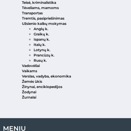
Teisė, kriminalistika
Tėveliams, mamoms
Transportas
Tremtis, pasipriešinimas
Užsienio kalbų mokymas
Anglų k.
Graikų k.
Ispanų k.
Italų k.
Lotynų k.
Prancūzų k.
Rusų k.
Vadovėliai
Vaikams
Verslas, vadyba, ekonomika
Žemės ūkis
Žinynai, enciklopedijos
Žodynai
Žurnalai
MENIU