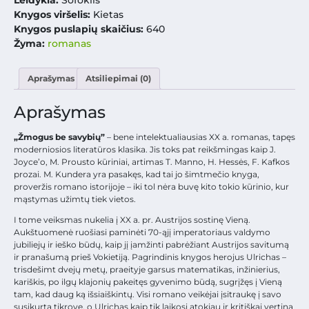
Knygos viršelis:
Kietas
Knygos puslapių skaičius:
640
Žyma:
romanas
Aprašymas
Atsiliepimai (0)
Aprašymas
„Žmogus be savybių”
– bene intelektualiausias XX a. romanas, tapęs
moderniosios literatūros klasika. Jis toks pat reikšmingas kaip J.
Joyce’o, M. Prousto kūriniai, artimas T. Manno, H. Hessės, F. Kafkos
prozai. M. Kundera yra pasakęs, kad tai jo šimtmečio knyga,
proveržis romano istorijoje – iki tol nėra buvę kito tokio kūrinio, kur
mąstymas užimtų tiek vietos.
I tome veiksmas nukelia į XX a. pr. Austrijos sostinę Vieną.
Aukštuomenė ruošiasi paminėti 70-ąjį imperatoriaus valdymo
jubiliejų ir ieško būdų, kaip jį įamžinti pabrėžiant Austrijos savitumą
ir pranašumą prieš Vokietiją. Pagrindinis knygos herojus Ulrichas –
trisdešimt dvejų metų, praeityje garsus matematikas, inžinierius,
kariškis, po ilgų klajonių pakeitęs gyvenimo būdą, sugrįžęs į Vieną
tam, kad daug ką išsiaiškintų. Visi romano veikėjai įsitraukę į savo
susikurtą tikrovę, o Ulrichas kaip tik laikosi atokiau ir kritiškai vertina