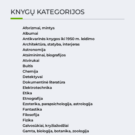
KNYGŲ KATEGORIJOS
Aforizmai, mintys
Albumai
Antikvarinės knygos iki 1950 m. leidimo
Architektūra, statyba, interjeras
Astronomija
Atsiminimai, biografijos
Atvirukai
Buitis
Chemija
Detektyvai
Dokumentinė literatūra
Elektrotechnika
Etika
Etnografija
Ezoterika, parapsichologija, astrologija
Fantastika
Filosofija
Fizika
Galvosūkiai, kryžiažodžiai
Gamta, biologija, botanika, zoologija