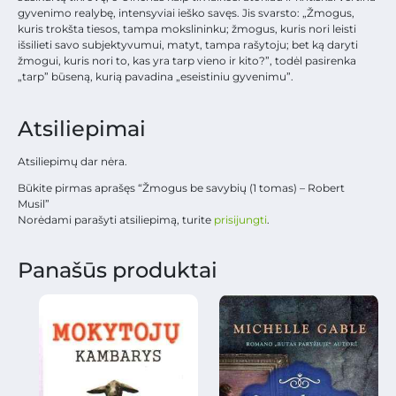
gyvenimo realybę, intensyviai ieško savęs. Jis svarsto: „Žmogus,
kuris trokšta tiesos, tampa mokslininku; žmogus, kuris nori leisti
išsilieti savo subjektyvumui, matyt, tampa rašytoju; bet ką daryti
žmogui, kuris nori to, kas yra tarp vieno ir kito?”, todėl pasirenka
„tarp” būseną, kurią pavadina „eseistiniu gyvenimu”.
Atsiliepimai
Atsiliepimų dar nėra.
Būkite pirmas aprašęs “Žmogus be savybių (1 tomas) – Robert
Musil”
Norėdami parašyti atsiliepimą, turite
prisijungti
.
Panašūs produktai