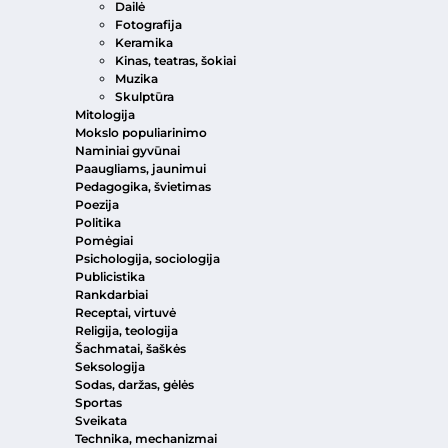
Dailė
Fotografija
Keramika
Kinas, teatras, šokiai
Muzika
Skulptūra
Mitologija
Mokslo populiarinimo
Naminiai gyvūnai
Paaugliams, jaunimui
Pedagogika, švietimas
Poezija
Politika
Pomėgiai
Psichologija, sociologija
Publicistika
Rankdarbiai
Receptai, virtuvė
Religija, teologija
Šachmatai, šaškės
Seksologija
Sodas, daržas, gėlės
Sportas
Sveikata
Technika, mechanizmai