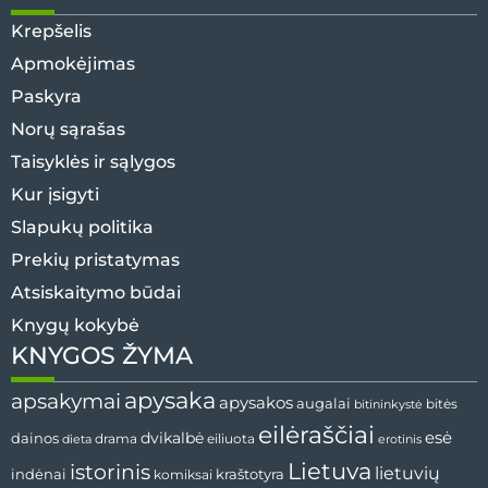
Krepšelis
Apmokėjimas
Paskyra
Norų sąrašas
Taisyklės ir sąlygos
Kur įsigyti
Slapukų politika
Prekių pristatymas
Atsiskaitymo būdai
Knygų kokybė
KNYGOS ŽYMA
apysaka
apsakymai
apysakos
augalai
bitininkystė
bitės
eilėraščiai
esė
dainos
dvikalbė
drama
dieta
eiliuota
erotinis
Lietuva
istorinis
lietuvių
indėnai
komiksai
kraštotyra