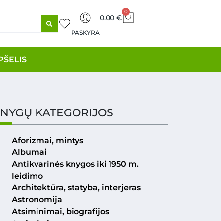
0
0.00
€
PASKYRA
PŠELIS
NYGŲ KATEGORIJOS
Aforizmai, mintys
Albumai
Antikvarinės knygos iki 1950 m.
leidimo
Architektūra, statyba, interjeras
Astronomija
Atsiminimai, biografijos