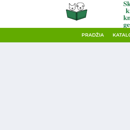
Sk
k
k
ge
PRADŽIA
KATAL