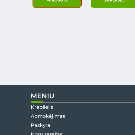
PARDUOTA
Į KREPŠELĮ
MENIU
Krepšelis
Apmokėjimas
Paskyra
Norų sąrašas