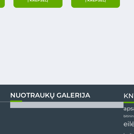
Į KREPŠELĮ
Į KREPŠELĮ
NUOTRAUKŲ GALERIJA
KN
aps
bitini
eil