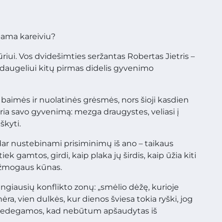
pama kareiviu?
riui. Vos dvidešimties seržantas Robertas Jietris –
r daugeliui kitų pirmas didelis gyvenimo
baimės ir nuolatinės grėsmės, nors šioji kasdien
uria savo gyvenimą: mezga draugystes, veliasi į
škyti.
vis dar nustebinami prisiminimų iš ano – taikaus
tiek gamtos, girdi, kaip plaka jų širdis, kaip ūžia kiti
a žmogaus kūnas.
jingiausių konflikto zonų: „smėlio dėžę, kurioje
ėra, vien dulkės, kur dienos šviesa tokia ryški, jog
s nedegamos, kad nebūtum apšaudytas iš