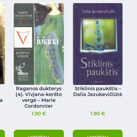
Raganos dukterys
Stiklinis paukštis –
(4). Vivjana-keršto
Dalia Jazukevičiūtė
a
vergė – Marie
Cordonnier
1.90
€
1.90
€