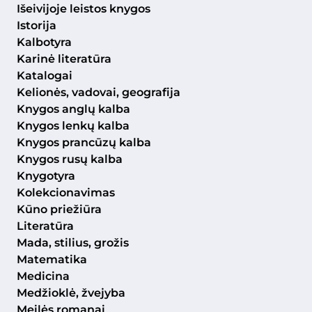
Išeivijoje leistos knygos
Istorija
Kalbotyra
Karinė literatūra
Katalogai
Kelionės, vadovai, geografija
Knygos anglų kalba
Knygos lenkų kalba
Knygos prancūzų kalba
Knygos rusų kalba
Knygotyra
Kolekcionavimas
Kūno priežiūra
Literatūra
Mada, stilius, grožis
Matematika
Medicina
Medžioklė, žvejyba
Meilės romanai