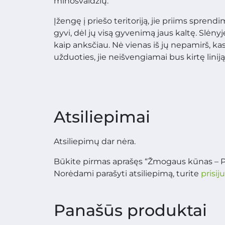
minosvaidžių.
Įžengę į priešo teritoriją, jie priims sprendi
gyvi, dėl jų visą gyvenimą jaus kaltę. Slėn
kaip anksčiau. Nė vienas iš jų nepamirš, ka
užduoties, jie neišvengiamai bus kirtę liniją
Atsiliepimai
Atsiliepimų dar nėra.
Būkite pirmas aprašęs “Žmogaus kūnas – P
Norėdami parašyti atsiliepimą, turite
prisij
Panašūs produktai