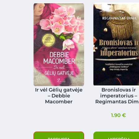
Ir vėl Gėlių gatvėje
Bronislovas ir
– Debbie
imperatorius –
Macomber
Regimantas Dim
1.90
€