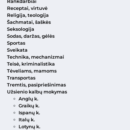
Rankdarbiai
Receptai, virtuvė
Religija, teologija
Šachmatai, šaškės
Seksologija
Sodas, daržas, gėlės
Sportas
Sveikata
Technika, mechanizmai
Teisė, kriminalistika
Tėveliams, mamoms
Transportas
Tremtis, pasipriešinimas
Užsienio kalbų mokymas
Anglų k.
Graikų k.
Ispanų k.
Italų k.
Lotynų k.