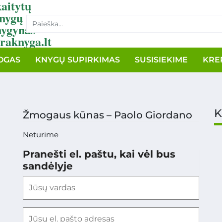
aitytų
nygų
nygynas
raknyga.lt
OGAS
KNYGŲ SUPIRKIMAS
SUSISIEKIME
KRE
K
Žmogaus kūnas – Paolo Giordano
Neturime
Pranešti el. paštu, kai vėl bus
sandėlyje