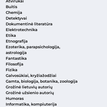
Atvirukai
Buitis
Chemija
Detektyvai
Dokumentinė literatūra
Elektrotechnika
Etika
Etnografija
Ezoterika, parapsichologija,
astrologija
Fantastika
Filosofija
Fizika
Galvosūkiai, kryžiažodžiai
Gamta, biologija, botanika, zoologija
Grožinė lietuvių autorių
Grožinė užsienio autorių
Humoras
Informatika, kompiuterija