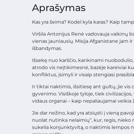
Aprašymas
Kas yra šeima? Kodėl kyla karas? Kaip tam
Viršila Antonijus Renė vadovauja vaikinų bū
vienas jauniausių. Misija Afganistane jam i
išbandymas.
Išsekę nuo karščio, kankinami nuobodulio, 
atrodo vis neįtikimesnė, bazėje kareiviai k
konfliktus, įsimyli ir visaip stengiasi prasibla
Ir tiktai naktimis, išsitiesę ant gultų, jie 
gyvenimo. Visiškoje tyloje, tiek civilizacijos, 
vidaus organai – kaip nepaliaujamai veiki
Jie dar nežino, kad yra atsiųsti į vieną pavo
nuolat nutinka nelaimių“, kur, regis, nieko n
sukelia konjunktyvitą, o naktimis lempo