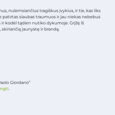
mus, nulemsiančius tragiškus įvykius, ir tie, kas liks
yje patirtas siaubas traumuos ir jau niekas nebebus
s ir kodėl tądien nutiko dykumoje. Grįžę iš
, skiriančią jaunystę ir brandą.
aolo Giordano”
ungti
.