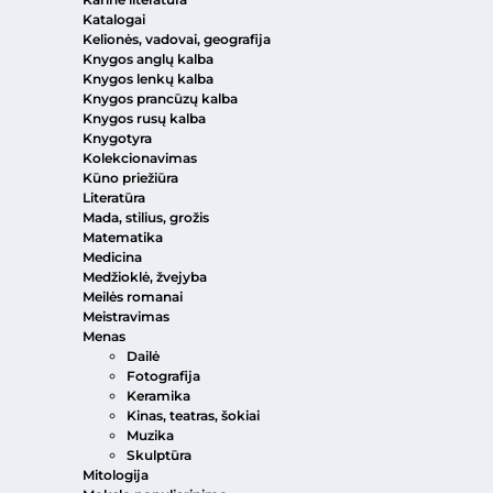
Katalogai
Kelionės, vadovai, geografija
Knygos anglų kalba
Knygos lenkų kalba
Knygos prancūzų kalba
Knygos rusų kalba
Knygotyra
Kolekcionavimas
Kūno priežiūra
Literatūra
Mada, stilius, grožis
Matematika
Medicina
Medžioklė, žvejyba
Meilės romanai
Meistravimas
Menas
Dailė
Fotografija
Keramika
Kinas, teatras, šokiai
Muzika
Skulptūra
Mitologija