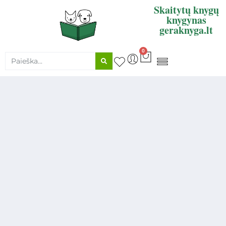
Skaitytų knygų
knygynas
geraknyga.lt
0
KNYGŲ SUPIRKIMAS