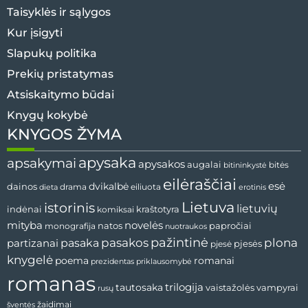
Taisyklės ir sąlygos
Kur įsigyti
Slapukų politika
Prekių pristatymas
Atsiskaitymo būdai
Knygų kokybė
KNYGOS ŽYMA
apysaka
apsakymai
apysakos
augalai
bitininkystė
bitės
eilėraščiai
esė
dainos
dvikalbė
drama
dieta
eiliuota
erotinis
Lietuva
istorinis
lietuvių
indėnai
komiksai
kraštotyra
mityba
novelės
natos
papročiai
monografija
nuotraukos
pažintinė
pasaka
pasakos
plona
partizanai
pjesės
pjesė
knygelė
poema
romanai
prezidentas
priklausomybė
romanas
tautosaka
trilogija
vaistažolės
vampyrai
rusų
žaidimai
šventės