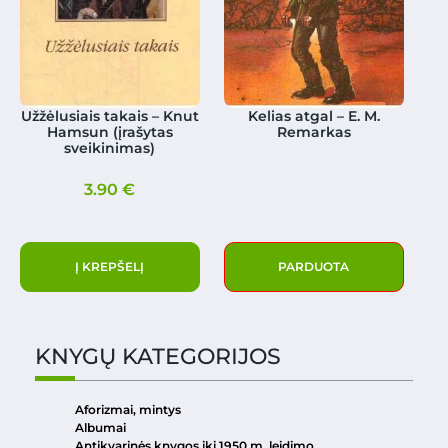
Užžėlusiais takais – Knut
Kelias atgal – E. M.
Hamsun (įrašytas
Remarkas
sveikinimas)
3.90
€
Į KREPŠELĮ
PARDUOTA
KNYGŲ KATEGORIJOS
Aforizmai, mintys
Albumai
Antikvarinės knygos iki 1950 m. leidimo