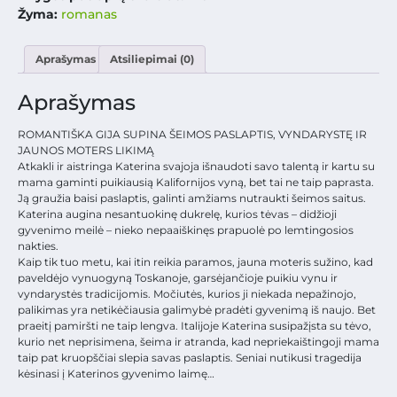
Žyma:
romanas
Aprašymas
Atsiliepimai (0)
Aprašymas
ROMANTIŠKA GIJA SUPINA ŠEIMOS PASLAPTIS, VYNDARYSTĘ IR
JAUNOS MOTERS LIKIMĄ
Atkakli ir aistringa Katerina svajoja išnaudoti savo talentą ir kartu su
mama gaminti puikiausią Kalifornijos vyną, bet tai ne taip paprasta.
Ją graužia baisi paslaptis, galinti amžiams nutraukti šeimos saitus.
Katerina augina nesantuokinę dukrelę, kurios tėvas – didžioji
gyvenimo meilė – nieko nepaaiškinęs prapuolė po lemtingosios
nakties.
Kaip tik tuo metu, kai itin reikia paramos, jauna moteris sužino, kad
paveldėjo vynuogyną Toskanoje, garsėjančioje puikiu vynu ir
vyndarystės tradicijomis. Močiutės, kurios ji niekada nepažinojo,
palikimas yra netikėčiausia galimybė pradėti gyvenimą iš naujo. Bet
praeitį pamiršti ne taip lengva. Italijoje Katerina susipažįsta su tėvo,
kurio net neprisimena, šeima ir atranda, kad nepriekaištingoji mama
taip pat kruopščiai slepia savas paslaptis. Seniai nutikusi tragedija
kėsinasi į Katerinos gyvenimo laimę…