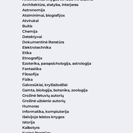
Architektūra, statyba, interjeras
Astronomija
Atsiminimai, biografijos
Atvirukai
Buitis
Chemija
Detektyvai
Dokumentinė literatūra
Elektrotechnika
Etika
Etnografija
Ezoterika, parapsichologija, astrologija
Fantastika
Filosofija
Fizika
Galvosūkiai, kryžiažodžiai
Gamta, biologija, botanika, zoologija
Grožinė lietuvių autorių
Grožinė užsienio autorių
Humoras
Informatika, kompiuterija
Išeivijoje leistos knygos
Istorija
Kalbotyra
Karinė literatūra