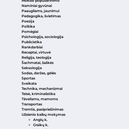
Mokslo populiarinimo
Naminiai gyvūnai
Paaugliams, jaunimui
Pedagogika, švietimas
Poezija
Politika
Pomėgiai
Psichologija, sociologija
Publicistika
Rankdarbiai
Receptai, virtuvė
Religija, teologija
Šachmatai, šaškės
Seksologija
Sodas, daržas, gėlės
Sportas
Sveikata
Technika, mechanizmai
Teisė, kriminalistika
Tėveliams, mamoms
Transportas
Tremtis, pasipriešinimas
Užsienio kalbų mokymas
Anglų k.
Graikų k.