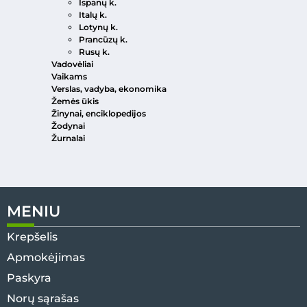
Ispanų k.
Italų k.
Lotynų k.
Prancūzų k.
Rusų k.
Vadovėliai
Vaikams
Verslas, vadyba, ekonomika
Žemės ūkis
Žinynai, enciklopedijos
Žodynai
Žurnalai
MENIU
Krepšelis
Apmokėjimas
Paskyra
Norų sąrašas