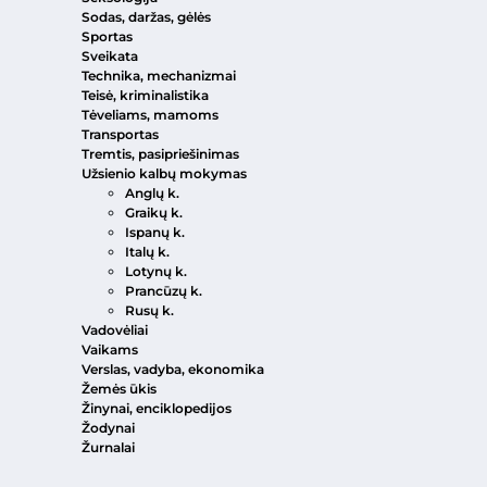
Sodas, daržas, gėlės
Sportas
Sveikata
Technika, mechanizmai
Teisė, kriminalistika
Tėveliams, mamoms
Transportas
Tremtis, pasipriešinimas
Užsienio kalbų mokymas
Anglų k.
Graikų k.
Ispanų k.
Italų k.
Lotynų k.
Prancūzų k.
Rusų k.
Vadovėliai
Vaikams
Verslas, vadyba, ekonomika
Žemės ūkis
Žinynai, enciklopedijos
Žodynai
Žurnalai