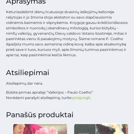
Aprašymas
Keturiasdešimt dienų trukusioje dvasinių ieškojimų kelionėje
rašytojas ir jo žmona stoja akistaton su savo slapčiausiomis
vidinėmis baimėmis ir silpnybėmis. Knygoje gausu krikščioniškosios
simbolikos ir nuorodų į skandinavų mitologiją, kurios būtybių –
nimfų valkirijų, gyvenančių Dievų valdovo Votano būstinėje, mitas ir
pasirinktas vienu iš pasakojimų motyvų. Šiame romane P. Coelho
išpažįsta mums savo asmeninę vidinę kovą: kalba apie atsakomybę
prieš save ir tuos, kuriuos myli, apie žmonių turimus pasirinkimus ir
apie tai, kaip pasirinkimai keičia likimus.
Atsiliepimai
Atsiliepimų dar nėra.
Būkite pirmas aprašęs “Valkirijos – Paulo Coelho”
Norėdami parašyti atsiliepimą, turite
prisijungti
.
Panašūs produktai