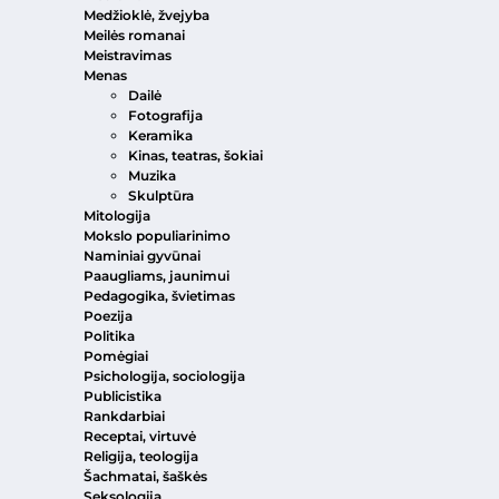
Medžioklė, žvejyba
Meilės romanai
Meistravimas
Menas
Dailė
Fotografija
Keramika
Kinas, teatras, šokiai
Muzika
Skulptūra
Mitologija
Mokslo populiarinimo
Naminiai gyvūnai
Paaugliams, jaunimui
Pedagogika, švietimas
Poezija
Politika
Pomėgiai
Psichologija, sociologija
Publicistika
Rankdarbiai
Receptai, virtuvė
Religija, teologija
Šachmatai, šaškės
Seksologija