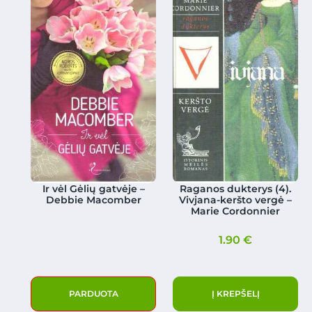
Ir vėl Gėlių gatvėje –
Raganos dukterys (4).
Debbie Macomber
Vivjana-keršto vergė –
Marie Cordonnier
1.90
€
PARDUOTA
Į KREPŠELĮ