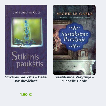
Stiklinis paukštis – Dalia
Susitiksime Paryžiuje –
Jazukevičiūtė
Michelle Gable
1.90
€