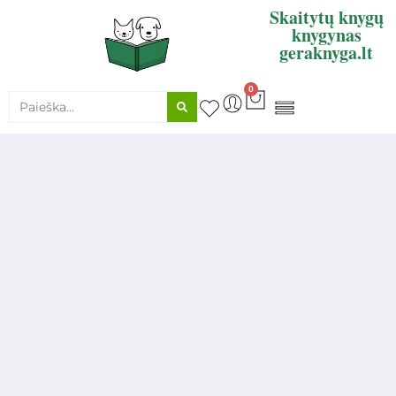
Skaitytų knygų
knygynas
geraknyga.lt
0
KNYGŲ SUPIRKIMAS