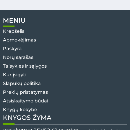
MENIU
Krepšelis
Apmokėjimas
Paskyra
Norų sąrašas
Taisyklės ir sąlygos
Kur įsigyti
Slapukų politika
Prekių pristatymas
Atsiskaitymo būdai
Knygų kokybė
KNYGOS ŽYMA
apysaka
apsakymai