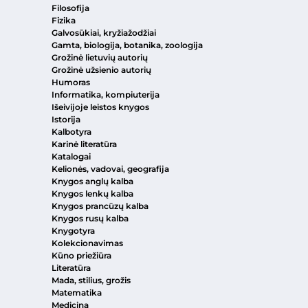
Filosofija
Fizika
Galvosūkiai, kryžiažodžiai
Gamta, biologija, botanika, zoologija
Grožinė lietuvių autorių
Grožinė užsienio autorių
Humoras
Informatika, kompiuterija
Išeivijoje leistos knygos
Istorija
Kalbotyra
Karinė literatūra
Katalogai
Kelionės, vadovai, geografija
Knygos anglų kalba
Knygos lenkų kalba
Knygos prancūzų kalba
Knygos rusų kalba
Knygotyra
Kolekcionavimas
Kūno priežiūra
Literatūra
Mada, stilius, grožis
Matematika
Medicina