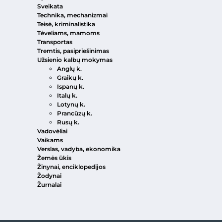
Sveikata
Technika, mechanizmai
Teisė, kriminalistika
Tėveliams, mamoms
Transportas
Tremtis, pasipriešinimas
Užsienio kalbų mokymas
Anglų k.
Graikų k.
Ispanų k.
Italų k.
Lotynų k.
Prancūzų k.
Rusų k.
Vadovėliai
Vaikams
Verslas, vadyba, ekonomika
Žemės ūkis
Žinynai, enciklopedijos
Žodynai
Žurnalai