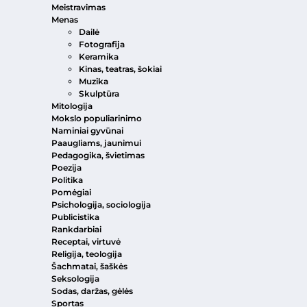
Meistravimas
Menas
Dailė
Fotografija
Keramika
Kinas, teatras, šokiai
Muzika
Skulptūra
Mitologija
Mokslo populiarinimo
Naminiai gyvūnai
Paaugliams, jaunimui
Pedagogika, švietimas
Poezija
Politika
Pomėgiai
Psichologija, sociologija
Publicistika
Rankdarbiai
Receptai, virtuvė
Religija, teologija
Šachmatai, šaškės
Seksologija
Sodas, daržas, gėlės
Sportas