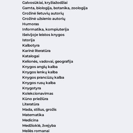
Galvosūkiai, kryžiažodžiai
Gamta, biologija, botanika, zoologija
Grožinė lietuvių autorių
Grožinė užsienio autorių
Humoras
Informatika, kompiuterija
Išeivijoje leistos knygos
Istorija
Kalbotyra
Karinė literatūra
Katalogai
Kelionės, vadovai, geografija
Knygos anglų kalba
Knygos lenkų kalba
Knygos prancūzų kalba
Knygos rusų kalba
Knygotyra
Kolekcionavimas
Kūno priežiūra
Literatūra
Mada, stilius, grožis
Matematika
Medicina
Medžioklė, žvejyba
Meilės romanai