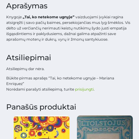
Aprašymas
Knygoje
„Tai, ko netekome ugnyje”
vaizduojami įvykiai ragina
atsigręžti į savo pačių baimes, persekiojančias mus lyg šmėklos. Vis
dėlto už verčiančių nerimauti keistų nutikimų šydo justi empatija
išgąsdintiems ir paklydusiems, dažnai galima atpažinti save
aprašomų moterų ir dukrų, vyrų ir žmonų santykiuose.
Atsiliepimai
Atsiliepimų dar nėra.
Būkite pirmas aprašęs “Tai, ko netekome ugnyje – Mariana
Enriquez”
Norėdami parašyti atsiliepimą, turite
prisijungti
.
Panašūs produktai