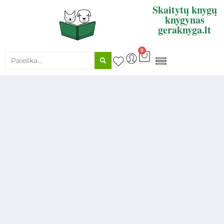
Skaitytų knygų
knygynas
geraknyga.lt
0
KNYGŲ SUPIRKIMAS