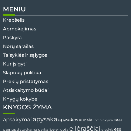
MENIU
Krepšelis
Apmokėjimas
Paskyra
Norų sąrašas
Taisyklės ir sąlygos
Kur įsigyti
Slapukų politika
Prekių pristatymas
Atsiskaitymo būdai
Knygų kokybė
KNYGOS ŽYMA
apysaka
apsakymai
apysakos
augalai
bitės
bitininkystė
eilėraščiai
esė
dvikalbė
dainos
drama
dieta
eiliuota
erotinis