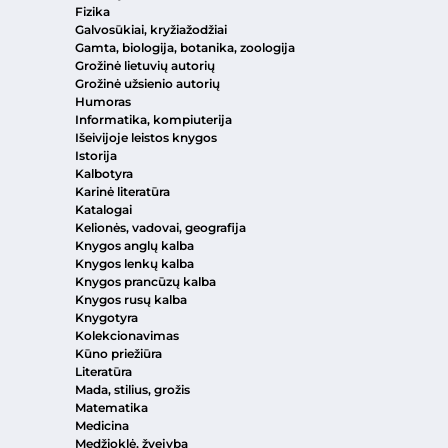
Fizika
Galvosūkiai, kryžiažodžiai
Gamta, biologija, botanika, zoologija
Grožinė lietuvių autorių
Grožinė užsienio autorių
Humoras
Informatika, kompiuterija
Išeivijoje leistos knygos
Istorija
Kalbotyra
Karinė literatūra
Katalogai
Kelionės, vadovai, geografija
Knygos anglų kalba
Knygos lenkų kalba
Knygos prancūzų kalba
Knygos rusų kalba
Knygotyra
Kolekcionavimas
Kūno priežiūra
Literatūra
Mada, stilius, grožis
Matematika
Medicina
Medžioklė, žvejyba