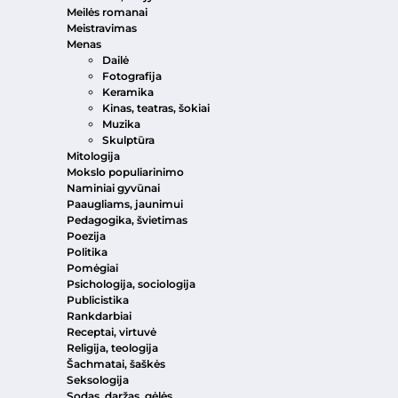
Meilės romanai
Meistravimas
Menas
Dailė
Fotografija
Keramika
Kinas, teatras, šokiai
Muzika
Skulptūra
Mitologija
Mokslo populiarinimo
Naminiai gyvūnai
Paaugliams, jaunimui
Pedagogika, švietimas
Poezija
Politika
Pomėgiai
Psichologija, sociologija
Publicistika
Rankdarbiai
Receptai, virtuvė
Religija, teologija
Šachmatai, šaškės
Seksologija
Sodas, daržas, gėlės