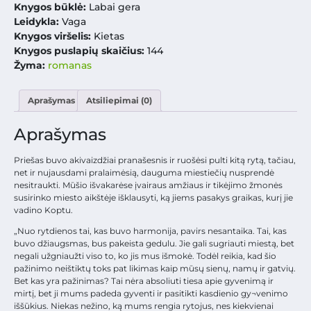
Knygos būklė:
Labai gera
Leidykla:
Vaga
Knygos viršelis:
Kietas
Knygos puslapių skaičius:
144
Žyma:
romanas
Aprašymas
Atsiliepimai (0)
Aprašymas
Priešas buvo akivaizdžiai pranašesnis ir ruošėsi pulti kitą rytą, tačiau,
net ir nujausdami pralaimėsią, dauguma miestiečių nusprendė
nesitraukti. Mūšio išvakarėse įvairaus amžiaus ir tikėjimo žmonės
susirinko miesto aikštėje išklausyti, ką jiems pasakys graikas, kurį jie
vadino Koptu.
„Nuo rytdienos tai, kas buvo harmonija, pavirs nesantaika. Tai, kas
buvo džiaugsmas, bus pakeista gedulu. Jie gali sugriauti miestą, bet
negali užgniaužti viso to, ko jis mus išmokė. Todėl reikia, kad šio
pažinimo neištiktų toks pat likimas kaip mūsų sienų, namų ir gatvių.
Bet kas yra pažinimas? Tai nėra absoliuti tiesa apie gyvenimą ir
mirtį, bet ji mums padeda gyventi ir pasitikti kasdienio gy¬venimo
iššūkius. Niekas nežino, ką mums rengia rytojus, nes kiekvienai