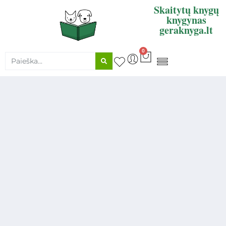
Skaitytų knygų
knygynas
geraknyga.lt
0
KNYGŲ SUPIRKIMAS