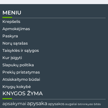
MENIU
Krepšelis
Apmokėjimas
Paskyra
Norų sąrašas
Taisyklės ir sąlygos
Kur įsigyti
Slapukų politika
Prekių pristatymas
Atsiskaitymo būdai
Knygų kokybė
KNYGOS ŽYMA
apysaka
apsakymai
apysakos
augalai
bitės
bitininkystė