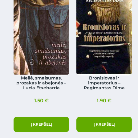
Meilė, smalsumas,
Bronislovas ir
prozakas ir abejonės –
imperatorius –
Lucia Etxebarria
Regimantas Dima
1.50
€
1.90
€
Į KREPŠELĮ
Į KREPŠELĮ