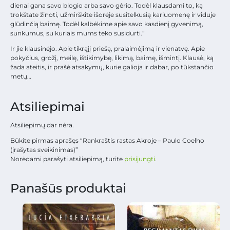
dienai gana savo blogio arba savo gėrio. Todėl klausdami to, ką
trokštate žinoti, užmirškite išorėje susitelkusią kariuomenę ir viduje
glūdinčią baimę. Todėl kalbėkime apie savo kasdienį gyvenimą,
sunkumus, su kuriais mums teko susidurti.“
Ir jie klausinėjo. Apie tikrąjį priešą, pralaimėjimą ir vienatvę. Apie
pokyčius, grožį, meilę, ištikimybę, likimą, baimę, išmintį. Klausė, ką
žada ateitis, ir prašė atsakymų, kurie galioja ir dabar, po tūkstančio
metų…
Atsiliepimai
Atsiliepimų dar nėra.
Būkite pirmas aprašęs “Rankraštis rastas Akroje – Paulo Coelho
(įrašytas sveikinimas)”
Norėdami parašyti atsiliepimą, turite
prisijungti
.
Panašūs produktai