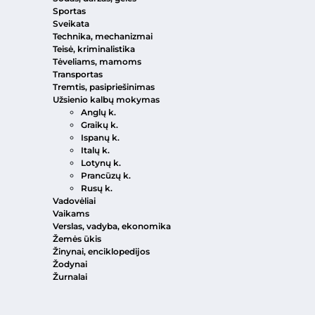
Sportas
Sveikata
Technika, mechanizmai
Teisė, kriminalistika
Tėveliams, mamoms
Transportas
Tremtis, pasipriešinimas
Užsienio kalbų mokymas
Anglų k.
Graikų k.
Ispanų k.
Italų k.
Lotynų k.
Prancūzų k.
Rusų k.
Vadovėliai
Vaikams
Verslas, vadyba, ekonomika
Žemės ūkis
Žinynai, enciklopedijos
Žodynai
Žurnalai