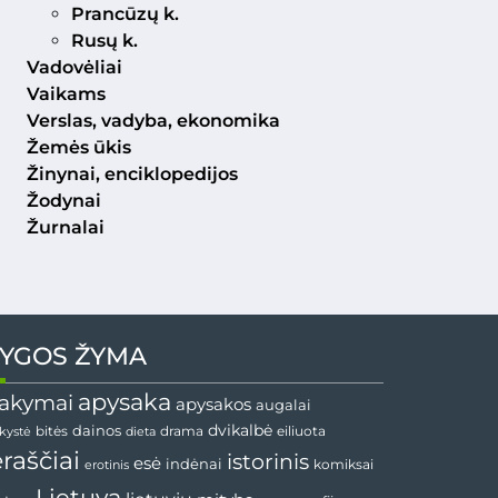
Prancūzų k.
Rusų k.
Vadovėliai
Vaikams
Verslas, vadyba, ekonomika
Žemės ūkis
Žinynai, enciklopedijos
Žodynai
Žurnalai
YGOS ŽYMA
apysaka
akymai
apysakos
augalai
dainos
dvikalbė
drama
nkystė
bitės
dieta
eiliuota
ėraščiai
istorinis
esė
indėnai
komiksai
erotinis
Lietuva