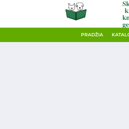
Sk
k
k
ge
PRADŽIA
KATAL