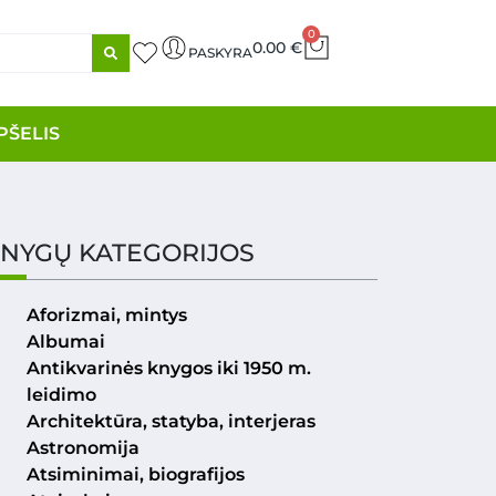
0
0.00
€
PASKYRA
PŠELIS
NYGŲ KATEGORIJOS
Aforizmai, mintys
Albumai
Antikvarinės knygos iki 1950 m.
leidimo
Architektūra, statyba, interjeras
Astronomija
Atsiminimai, biografijos