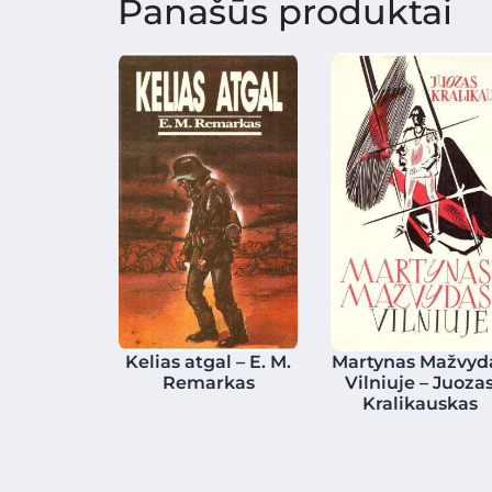
Panašūs produktai
Kelias atgal – E. M.
Martynas Mažvyd
Remarkas
Vilniuje – Juoza
Kralikauskas