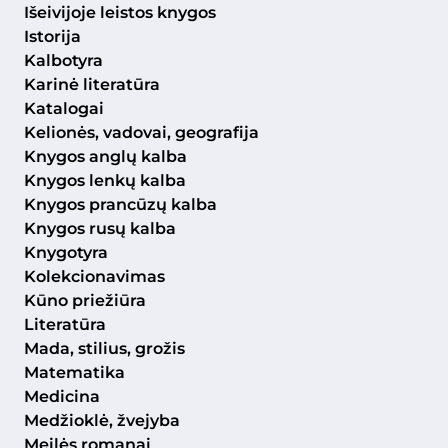
Išeivijoje leistos knygos
Istorija
Kalbotyra
Karinė literatūra
Katalogai
Kelionės, vadovai, geografija
Knygos anglų kalba
Knygos lenkų kalba
Knygos prancūzų kalba
Knygos rusų kalba
Knygotyra
Kolekcionavimas
Kūno priežiūra
Literatūra
Mada, stilius, grožis
Matematika
Medicina
Medžioklė, žvejyba
Meilės romanai