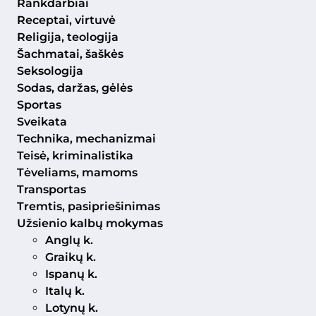
Rankdarbiai
Receptai, virtuvė
Religija, teologija
Šachmatai, šaškės
Seksologija
Sodas, daržas, gėlės
Sportas
Sveikata
Technika, mechanizmai
Teisė, kriminalistika
Tėveliams, mamoms
Transportas
Tremtis, pasipriešinimas
Užsienio kalbų mokymas
Anglų k.
Graikų k.
Ispanų k.
Italų k.
Lotynų k.