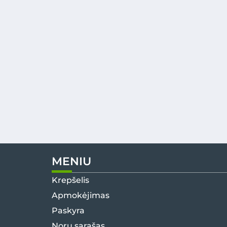
MENIU
Krepšelis
Apmokėjimas
Paskyra
Norų sąrašas