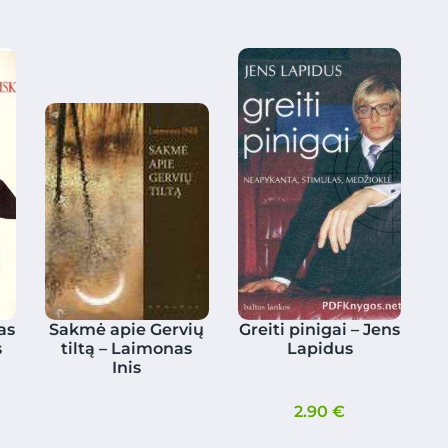
as
Sakmė apie Gervių
Greiti pinigai – Jens
s
tiltą – Laimonas
Lapidus
Inis
2.90
€