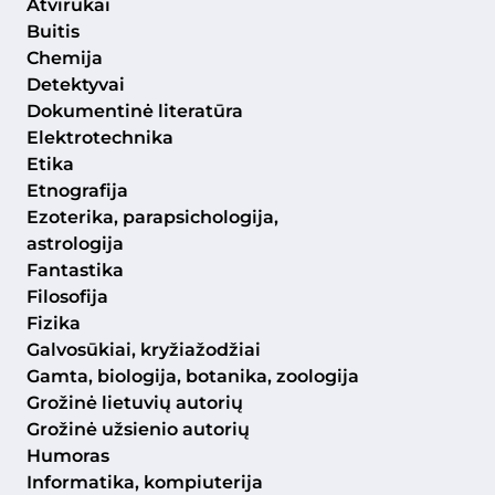
Atvirukai
Buitis
Chemija
Detektyvai
Dokumentinė literatūra
Elektrotechnika
Etika
Etnografija
Ezoterika, parapsichologija,
astrologija
Fantastika
Filosofija
Fizika
Galvosūkiai, kryžiažodžiai
Gamta, biologija, botanika, zoologija
Grožinė lietuvių autorių
Grožinė užsienio autorių
Humoras
Informatika, kompiuterija