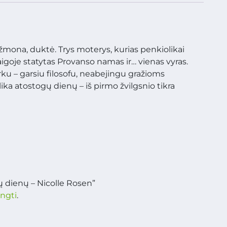
 žmona, duktė. Trys moterys, kurias penkiolikai
igoje statytas Provanso namas ir… vienas vyras.
arku – garsiu filosofu, neabejingu gražioms
ka atostogų dienų – iš pirmo žvilgsnio tikra
ų dienų – Nicolle Rosen”
ungti
.