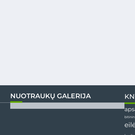
NUOTRAUKŲ GALERIJA
KN
aps
bitini
eil