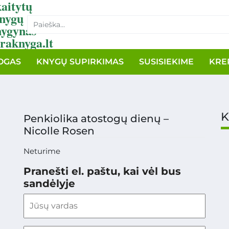
aitytų
nygų
nygynas
raknyga.lt
OGAS
KNYGŲ SUPIRKIMAS
SUSISIEKIME
KRE
K
Penkiolika atostogų dienų –
Nicolle Rosen
Neturime
Pranešti el. paštu, kai vėl bus
sandėlyje