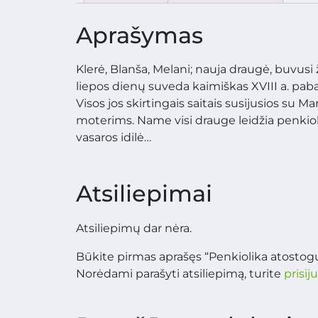
Aprašymas
Klerė, Blanša, Melani; nauja draugė, buvusi
liepos dienų suveda kaimiškas XVIII a. paba
Visos jos skirtingais saitais susijusios su M
moterims. Name visi drauge leidžia penkioli
vasaros idilė…
Atsiliepimai
Atsiliepimų dar nėra.
Būkite pirmas aprašęs “Penkiolika atostog
Norėdami parašyti atsiliepimą, turite
prisij