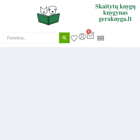
Skaitytų knygų
knygynas
geraknyga.lt
0
KNYGŲ SUPIRKIMAS