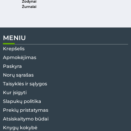
Žodynai
Žurnalai
MENIU
Krepšelis
Apmokėjimas
Paskyra
Norų sąrašas
Taisyklės ir sąlygos
Kur įsigyti
Slapukų politika
Prekių pristatymas
Atsiskaitymo būdai
Knygų kokybė