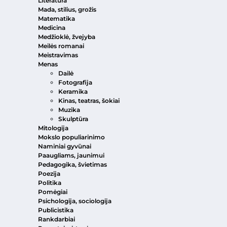
Literatūra
Mada, stilius, grožis
Matematika
Medicina
Medžioklė, žvejyba
Meilės romanai
Meistravimas
Menas
Dailė
Fotografija
Keramika
Kinas, teatras, šokiai
Muzika
Skulptūra
Mitologija
Mokslo populiarinimo
Naminiai gyvūnai
Paaugliams, jaunimui
Pedagogika, švietimas
Poezija
Politika
Pomėgiai
Psichologija, sociologija
Publicistika
Rankdarbiai