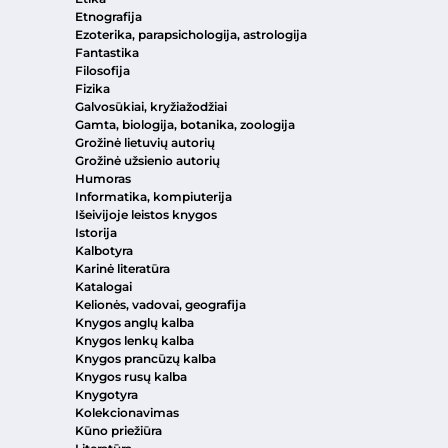
Etnografija
Ezoterika, parapsichologija, astrologija
Fantastika
Filosofija
Fizika
Galvosūkiai, kryžiažodžiai
Gamta, biologija, botanika, zoologija
Grožinė lietuvių autorių
Grožinė užsienio autorių
Humoras
Informatika, kompiuterija
Išeivijoje leistos knygos
Istorija
Kalbotyra
Karinė literatūra
Katalogai
Kelionės, vadovai, geografija
Knygos anglų kalba
Knygos lenkų kalba
Knygos prancūzų kalba
Knygos rusų kalba
Knygotyra
Kolekcionavimas
Kūno priežiūra