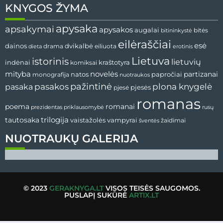
KNYGOS ŽYMA
apysaka
apsakymai
apysakos
augalai
bitės
bitininkystė
eilėraščiai
esė
dvikalbė
dainos
drama
dieta
eiliuota
erotinis
Lietuva
istorinis
lietuvių
indėnai
komiksai
kraštotyra
mityba
novelės
partizanai
natos
papročiai
monografija
nuotraukos
pažintinė
pasaka
pasakos
plona knygelė
pjesės
pjesė
romanas
romanai
poema
prezidentas
priklausomybė
rusų
tautosaka
trilogija
vaistažolės
vampyrai
žaidimai
šventės
NUOTRAUKŲ GALERIJA
© 2023
GERAKNYGA.LT
VISOS TEISĖS SAUGOMOS.
PUSLAPĮ SUKŪRĖ
ARTIX.LT