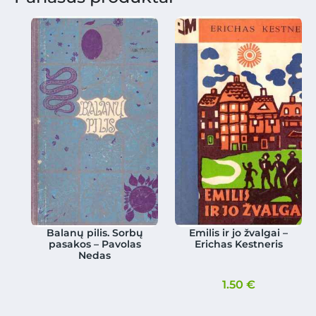
Balanų pilis. Sorbų
Emilis ir jo žvalgai –
pasakos – Pavolas
Erichas Kestneris
Nedas
1.50
€