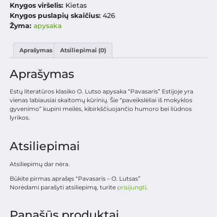
Knygos viršelis:
Kietas
Knygos puslapių skaičius:
426
Žyma:
apysaka
Aprašymas
Atsiliepimai (0)
Aprašymas
Estų literatūros klasiko O. Lutso apysaka “Pavasaris” Estijoje yra
vienas labiausiai skaitomų kūrinių. Šie “paveikslėliai iš mokyklos
gyvenimo” kupini meilės, kibirkščiuojančio humoro bei liūdnos
lyrikos.
Atsiliepimai
Atsiliepimų dar nėra.
Būkite pirmas aprašęs “Pavasaris – O. Lutsas”
Norėdami parašyti atsiliepimą, turite
prisijungti
.
Panašūs produktai