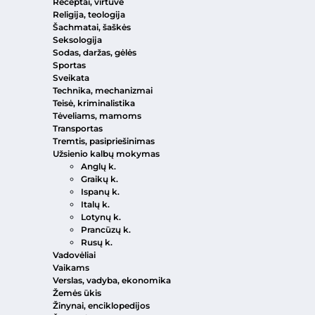
Receptai, virtuvė
Religija, teologija
Šachmatai, šaškės
Seksologija
Sodas, daržas, gėlės
Sportas
Sveikata
Technika, mechanizmai
Teisė, kriminalistika
Tėveliams, mamoms
Transportas
Tremtis, pasipriešinimas
Užsienio kalbų mokymas
Anglų k.
Graikų k.
Ispanų k.
Italų k.
Lotynų k.
Prancūzų k.
Rusų k.
Vadovėliai
Vaikams
Verslas, vadyba, ekonomika
Žemės ūkis
Žinynai, enciklopedijos