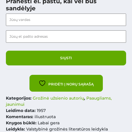
Pranešti el. paštu, kai vėl bus
sandėlyje
PRIDĖTI Į NORŲ SĄRAŠĄ
Kategorijos:
Grožinė užsienio autorių
,
Paaugliams,
jaunimui
Leidimo data:
1957
Komentaras:
iliustruota
Knygos būklė:
Labai gera
Leidykla:
Valstybinė grožinės literatūros leidykla