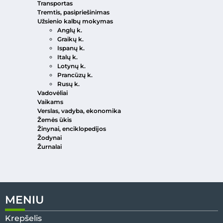
Transportas
Tremtis, pasipriešinimas
Užsienio kalbų mokymas
Anglų k.
Graikų k.
Ispanų k.
Italų k.
Lotynų k.
Prancūzų k.
Rusų k.
Vadovėliai
Vaikams
Verslas, vadyba, ekonomika
Žemės ūkis
Žinynai, enciklopedijos
Žodynai
Žurnalai
MENIU
Krepšelis