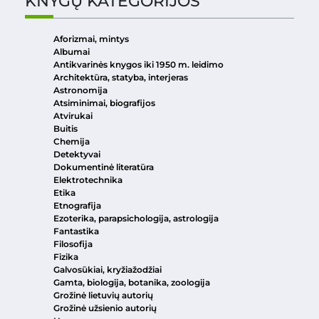
KNYGŲ KATEGORIJOS
Aforizmai, mintys
Albumai
Antikvarinės knygos iki 1950 m. leidimo
Architektūra, statyba, interjeras
Astronomija
Atsiminimai, biografijos
Atvirukai
Buitis
Chemija
Detektyvai
Dokumentinė literatūra
Elektrotechnika
Etika
Etnografija
Ezoterika, parapsichologija, astrologija
Fantastika
Filosofija
Fizika
Galvosūkiai, kryžiažodžiai
Gamta, biologija, botanika, zoologija
Grožinė lietuvių autorių
Grožinė užsienio autorių