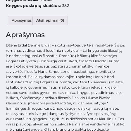
Knygos puslapių skaičius:
352
Aprašymas
Atsiliepimai (0)
Aprašymas
Dženė Erdal (Jennie Erdal) – škotų rašytoja, vertėja, redaktorė. Šis jos
romanas vadinamas „filosofiniu nuotykiu“ – tai knyga apie filosofiją
ir nerimastinguosius filosofus. Prancūzų ir škotų kilmės vertėjas
Edgaras atvyksta į Edinburgą versti škotų filosofo Deivido Hiumo
esė. Škotijoje vertėjas susipažįsta su charizmatišku, menkos
savivertės filosofu Hariu Sandersonu ir paslaptinga, meniška jo
žmona Kari. Beklausydamas pasakojimų apie lėtą Hario ir Kari
santuokos žlugimą Edgaras supranta, kad tėra tik svečias jų mieste,
jų kalboje, jų gyvenime, ir susimąsto, kodėl taip niekada iki galo ir
netapo savo paties gyvenimo savininku. Knygos pavadinimas kilęs
iš škotų Šviečiamojo amžiaus filosofo Deivido Hiumo iškelto
klausimo: ar įmanoma įsivaizduoti tai, ko dar nesi patyręs?
Išmintingas žmogus, kuris žinojo daugelį dalykų ir daug ką matė,
toks vyras, kuris žvelgė į dangaus žydrynę ir safyro spalvos jūrą;
kuris matė ir rugiagėles, ir žydručius didžiosios anties kiaušinius. Tas
vyras plaukiojo akvamarino spalvos Ramiajame vandenyne ir sutiko
mėlynąją žuvį angelą. O tarp brangių jo daiktų buvo dėžutė,