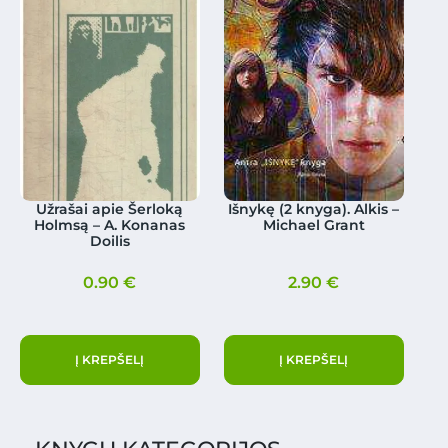
Užrašai apie Šerloką
Išnykę (2 knyga). Alkis –
Holmsą – A. Konanas
Michael Grant
Doilis
0.90
€
2.90
€
Į KREPŠELĮ
Į KREPŠELĮ