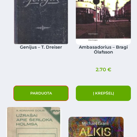
Genijus – T. Dreiser
Ambasadorius – Bragi
Ólafsson
2.70
€
PARDUOTA
Į KREPŠELĮ