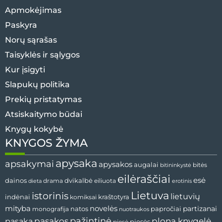
Apmokėjimas
Paskyra
Norų sąrašas
Taisyklės ir sąlygos
Kur įsigyti
Slapukų politika
Prekių pristatymas
Atsiskaitymo būdai
Knygų kokybė
KNYGOS ŽYMA
apysaka
apsakymai
apysakos
augalai
bitės
bitininkystė
eilėraščiai
esė
dvikalbė
dainos
drama
dieta
eiliuota
erotinis
Lietuva
istorinis
lietuvių
indėnai
komiksai
kraštotyra
mityba
novelės
partizanai
natos
papročiai
monografija
nuotraukos
pažintinė
pasaka
pasakos
plona knygelė
pjesės
pjesė