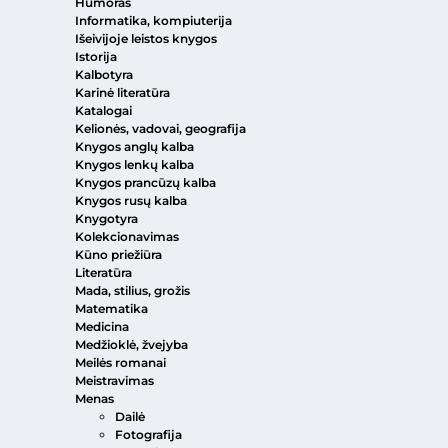
Humoras
Informatika, kompiuterija
Išeivijoje leistos knygos
Istorija
Kalbotyra
Karinė literatūra
Katalogai
Kelionės, vadovai, geografija
Knygos anglų kalba
Knygos lenkų kalba
Knygos prancūzų kalba
Knygos rusų kalba
Knygotyra
Kolekcionavimas
Kūno priežiūra
Literatūra
Mada, stilius, grožis
Matematika
Medicina
Medžioklė, žvejyba
Meilės romanai
Meistravimas
Menas
Dailė
Fotografija