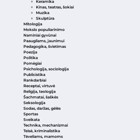
Keramika
Kinas, teatras, šokiai
Muzika
Skulptūra
Mitologija
Mokslo populiarinimo
Naminiai gyvūnai
Paaugliams, jaunimui
Pedagogika, švietimas
Poezija
Politika
Pomėgiai
Psichologija, sociologija
Publicistika
Rankdarbiai
Receptai, virtuvė
Religija, teologija
Šachmatai, šaškės
Seksologija
Sodas, daržas, gėlės
Sportas
Sveikata
Technika, mechanizmai
Teisė, kriminalistika
Tėveliams, mamoms