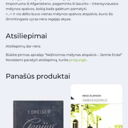
importuota iš Afganistano, pagaminta iš lazurito – intensyviausios
mėlynos spalvos, kokią kada galėtum pamatyti.
<…> Ir vis dėlto buvo vienas mėlynos spalvos atspalvis, kurio šis
išmintingasis vyras nėra regėjęs akyse.
Atsiliepimai
Atsiliepimų dar nėra.
Būkite pirmas aprašęs “Nežinomas mėlynas atspalvis – Jennie Erdal”
Norėdami parašyti atsiliepimą, turite
prisijungti
.
Panašūs produktai