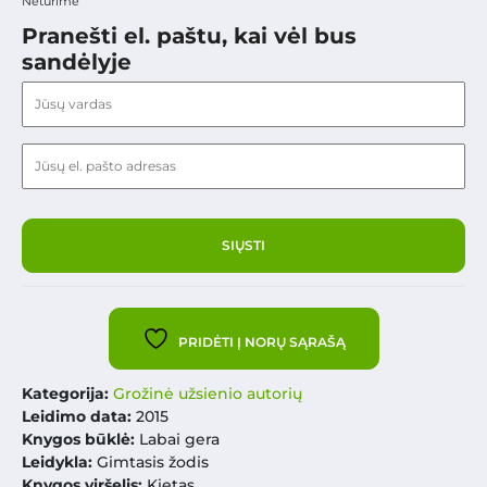
Neturime
Pranešti el. paštu, kai vėl bus
sandėlyje
PRIDĖTI Į NORŲ SĄRAŠĄ
Kategorija:
Grožinė užsienio autorių
Leidimo data:
2015
Knygos būklė:
Labai gera
Leidykla:
Gimtasis žodis
Knygos viršelis:
Kietas