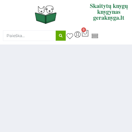
Skaitytų knygų
knygynas
geraknyga.lt
0
KNYGŲ SUPIRKIMAS