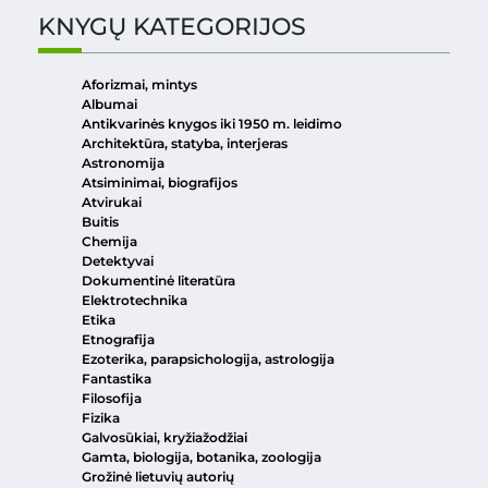
KNYGŲ KATEGORIJOS
Aforizmai, mintys
Albumai
Antikvarinės knygos iki 1950 m. leidimo
Architektūra, statyba, interjeras
Astronomija
Atsiminimai, biografijos
Atvirukai
Buitis
Chemija
Detektyvai
Dokumentinė literatūra
Elektrotechnika
Etika
Etnografija
Ezoterika, parapsichologija, astrologija
Fantastika
Filosofija
Fizika
Galvosūkiai, kryžiažodžiai
Gamta, biologija, botanika, zoologija
Grožinė lietuvių autorių