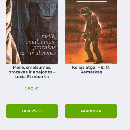
Meilė, smalsumas,
Kelias atgal – E. M.
prozakas ir abejonės –
Remarkas
Lucia Etxebarria
1.50
€
Į KREPŠELĮ
PARDUOTA