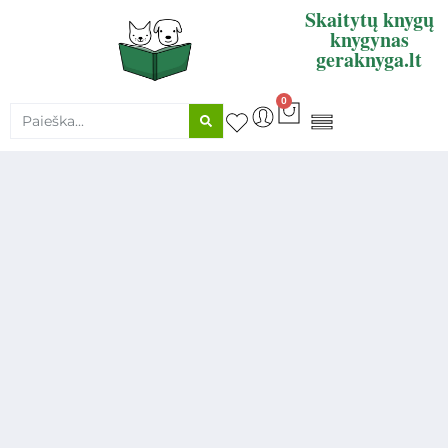
Skaitytų knygų
knygynas
geraknyga.lt
0
KNYGŲ SUPIRKIMAS