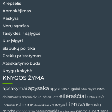
Krepšelis
Apmokėjimas
Paskyra
Norų sąrašas
Taisyklės ir sąlygos
Kur įsigyti
Slapukų politika
Prekių pristatymas
Atsiskaitymo būdai
Knygų kokybė
KNYGOS ŽYMA
apysaka
apsakymai
apysakos
augalai
bitės
bitininkystė
eilėraščiai
esė
dvikalbė
dainos
drama
dieta
eiliuota
erotinis
Lietuva
istorinis
lietuvių
indėnai
komiksai
kraštotyra
mityba
novelės
partizanai
natos
papročiai
monografija
nuotraukos