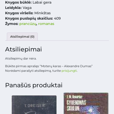
Knygos būklė:
Labai gera
Leidykla:
Vaga
Knygos viršelis:
Minkštas
Knygos puslapių skaičius:
409
Žymos:
prancūzų
,
romanas
Atsiliepimai (0)
Atsiliepimai
Atsiliepimų dar nėra.
Būkite pirmas aprašęs “Moterų karas – Alexandre Dumas”
Norėdami parašyti atsiliepimą, turite
prisijungti
.
Panašūs produktai