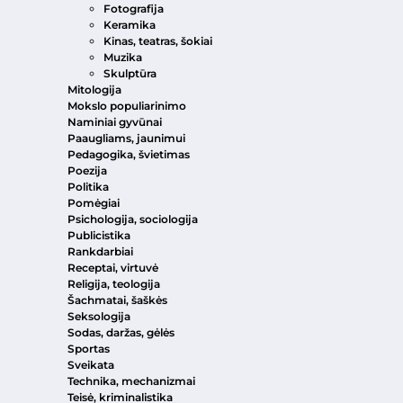
Fotografija
Keramika
Kinas, teatras, šokiai
Muzika
Skulptūra
Mitologija
Mokslo populiarinimo
Naminiai gyvūnai
Paaugliams, jaunimui
Pedagogika, švietimas
Poezija
Politika
Pomėgiai
Psichologija, sociologija
Publicistika
Rankdarbiai
Receptai, virtuvė
Religija, teologija
Šachmatai, šaškės
Seksologija
Sodas, daržas, gėlės
Sportas
Sveikata
Technika, mechanizmai
Teisė, kriminalistika