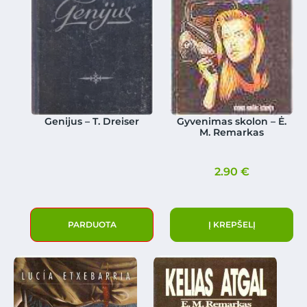
Genijus – T. Dreiser
Gyvenimas skolon – Ė.
M. Remarkas
2.90
€
PARDUOTA
Į KREPŠELĮ