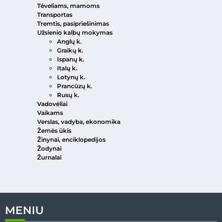
Tėveliams, mamoms
Transportas
Tremtis, pasipriešinimas
Užsienio kalbų mokymas
Anglų k.
Graikų k.
Ispanų k.
Italų k.
Lotynų k.
Prancūzų k.
Rusų k.
Vadovėliai
Vaikams
Verslas, vadyba, ekonomika
Žemės ūkis
Žinynai, enciklopedijos
Žodynai
Žurnalai
MENIU