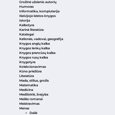
Grožinė užsienio autorių
Humoras
Informatika, kompiuterija
Išeivijoje leistos knygos
Istorija
Kalbotyra
Karinė literatūra
Katalogai
Kelionės, vadovai, geografija
Knygos anglų kalba
Knygos lenkų kalba
Knygos prancūzų kalba
Knygos rusų kalba
Knygotyra
Kolekcionavimas
Kūno priežiūra
Literatūra
Mada, stilius, grožis
Matematika
Medicina
Medžioklė, žvejyba
Meilės romanai
Meistravimas
Menas
Dailė