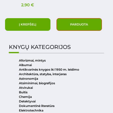
2.90
€
Į KREPŠELĮ
PARDUOTA
KNYGŲ KATEGORIJOS
Aforizmai, mintys
Albumai
Antikvarinės knygos iki 1950 m. leidimo
Architektūra, statyba, interjeras
Astronomija
Atsiminimai, biografijos
Atvirukai
Buitis
Chemija
Detektyvai
Dokumentinė literatūra
Elektrotechnika