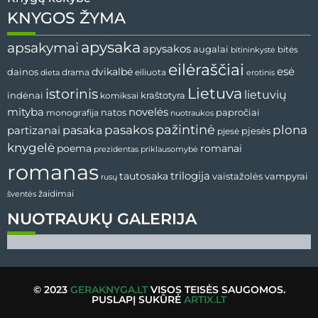
KNYGOS ŽYMA
apysaka
apsakymai
apysakos
augalai
bitininkystė
bitės
eilėraščiai
esė
dainos
dvikalbė
drama
dieta
eiliuota
erotinis
Lietuva
istorinis
lietuvių
indėnai
komiksai
kraštotyra
mityba
novelės
natos
papročiai
monografija
nuotraukos
pažintinė
pasaka
pasakos
plona
partizanai
pjesės
pjesė
knygelė
poema
romanai
prezidentas
priklausomybė
romanas
tautosaka
trilogija
vaistažolės
vampyrai
rusų
žaidimai
šventės
NUOTRAUKŲ GALERIJA
© 2023
GERAKNYGA.LT
VISOS TEISĖS SAUGOMOS.
PUSLAPĮ SUKŪRĖ
ARTIX.LT