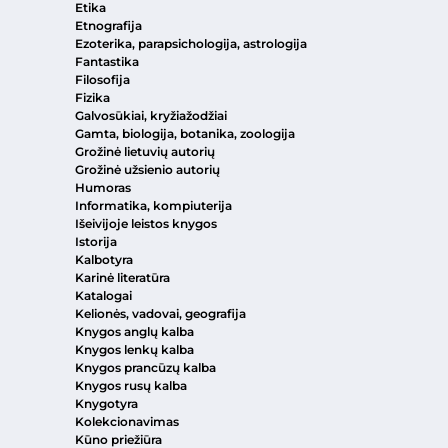
Etika
Etnografija
Ezoterika, parapsichologija, astrologija
Fantastika
Filosofija
Fizika
Galvosūkiai, kryžiažodžiai
Gamta, biologija, botanika, zoologija
Grožinė lietuvių autorių
Grožinė užsienio autorių
Humoras
Informatika, kompiuterija
Išeivijoje leistos knygos
Istorija
Kalbotyra
Karinė literatūra
Katalogai
Kelionės, vadovai, geografija
Knygos anglų kalba
Knygos lenkų kalba
Knygos prancūzų kalba
Knygos rusų kalba
Knygotyra
Kolekcionavimas
Kūno priežiūra