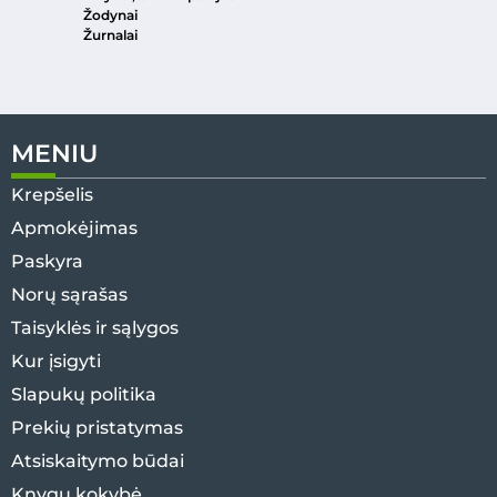
Žodynai
Žurnalai
MENIU
Krepšelis
Apmokėjimas
Paskyra
Norų sąrašas
Taisyklės ir sąlygos
Kur įsigyti
Slapukų politika
Prekių pristatymas
Atsiskaitymo būdai
Knygų kokybė