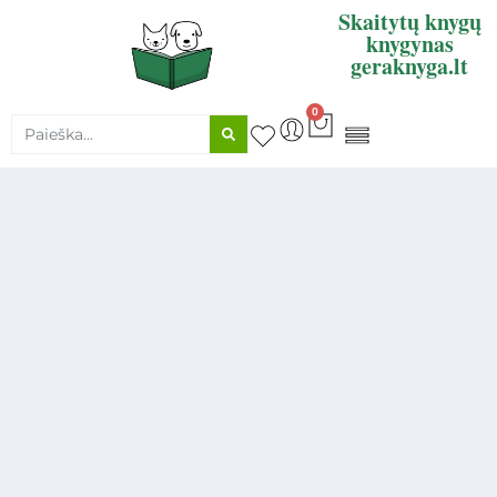
Skaitytų knygų
knygynas
geraknyga.lt
0
KNYGŲ SUPIRKIMAS