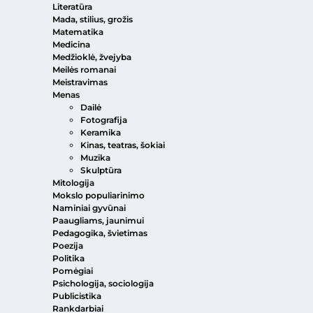
Literatūra
Mada, stilius, grožis
Matematika
Medicina
Medžioklė, žvejyba
Meilės romanai
Meistravimas
Menas
Dailė
Fotografija
Keramika
Kinas, teatras, šokiai
Muzika
Skulptūra
Mitologija
Mokslo populiarinimo
Naminiai gyvūnai
Paaugliams, jaunimui
Pedagogika, švietimas
Poezija
Politika
Pomėgiai
Psichologija, sociologija
Publicistika
Rankdarbiai