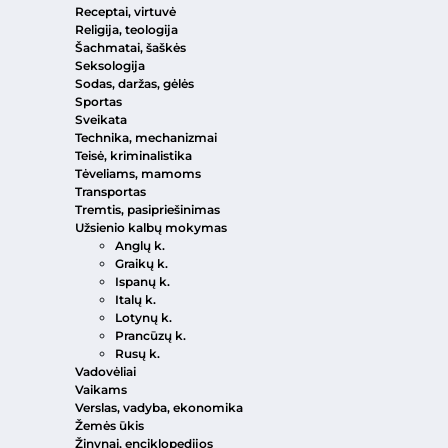
Receptai, virtuvė
Religija, teologija
Šachmatai, šaškės
Seksologija
Sodas, daržas, gėlės
Sportas
Sveikata
Technika, mechanizmai
Teisė, kriminalistika
Tėveliams, mamoms
Transportas
Tremtis, pasipriešinimas
Užsienio kalbų mokymas
Anglų k.
Graikų k.
Ispanų k.
Italų k.
Lotynų k.
Prancūzų k.
Rusų k.
Vadovėliai
Vaikams
Verslas, vadyba, ekonomika
Žemės ūkis
Žinynai, enciklopedijos