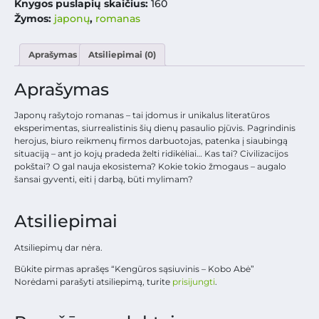
Knygos puslapių skaičius:
160
Žymos:
japonų
,
romanas
Aprašymas
Atsiliepimai (0)
Aprašymas
Japonų rašytojo romanas – tai įdomus ir unikalus literatūros
eksperimentas, siurrealistinis šių dienų pasaulio pjūvis. Pagrindinis
herojus, biuro reikmenų firmos darbuotojas, patenka į siaubingą
situaciją – ant jo kojų pradeda želti ridikėliai… Kas tai? Civilizacijos
pokštai? O gal nauja ekosistema? Kokie tokio žmogaus – augalo
šansai gyventi, eiti į darbą, būti mylimam?
Atsiliepimai
Atsiliepimų dar nėra.
Būkite pirmas aprašęs “Kengūros sąsiuvinis – Kobo Abė”
Norėdami parašyti atsiliepimą, turite
prisijungti
.