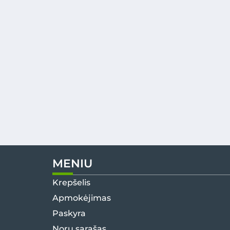
MENIU
Krepšelis
Apmokėjimas
Paskyra
Norų sąrašas