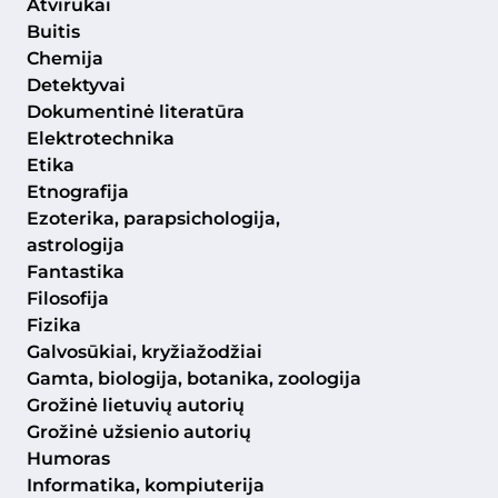
Atvirukai
Buitis
Chemija
Detektyvai
Dokumentinė literatūra
Elektrotechnika
Etika
Etnografija
Ezoterika, parapsichologija,
astrologija
Fantastika
Filosofija
Fizika
Galvosūkiai, kryžiažodžiai
Gamta, biologija, botanika, zoologija
Grožinė lietuvių autorių
Grožinė užsienio autorių
Humoras
Informatika, kompiuterija