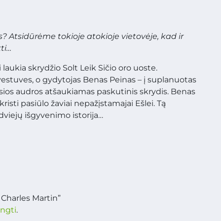
 Atsidūrėme tokioje atokioje vietovėje, kad ir
ti…
laukia skrydžio Solt Leik Sičio oro uoste.
vestuves, o gydytojas Benas Peinas – į suplanuotas
usios audros atšaukiamas paskutinis skrydis. Benas
risti pasiūlo žaviai nepažįstamajai Ešlei. Tą
dviejų išgyvenimo istorija…
 Charles Martin”
ungti
.