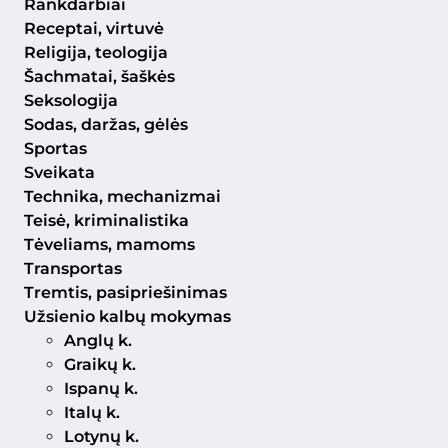
Rankdarbiai
Receptai, virtuvė
Religija, teologija
Šachmatai, šaškės
Seksologija
Sodas, daržas, gėlės
Sportas
Sveikata
Technika, mechanizmai
Teisė, kriminalistika
Tėveliams, mamoms
Transportas
Tremtis, pasipriešinimas
Užsienio kalbų mokymas
Anglų k.
Graikų k.
Ispanų k.
Italų k.
Lotynų k.