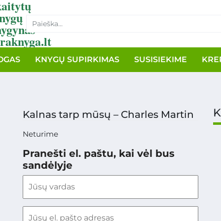
aitytų
nygų
nygynas
raknyga.lt
OGAS
KNYGŲ SUPIRKIMAS
SUSISIEKIME
KRE
K
Kalnas tarp mūsų – Charles Martin
Neturime
Pranešti el. paštu, kai vėl bus
sandėlyje