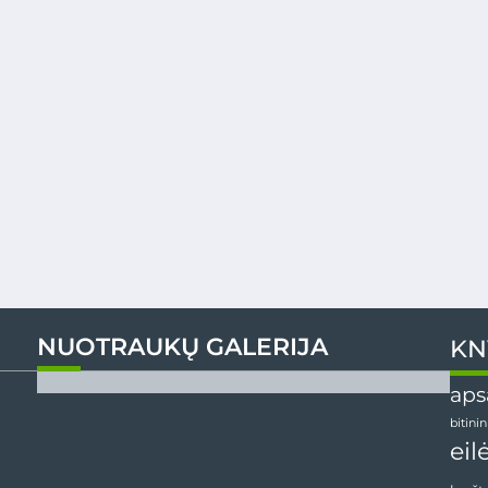
NUOTRAUKŲ GALERIJA
KN
aps
bitini
eil