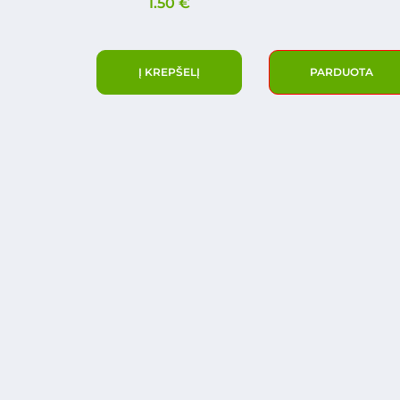
1.50
€
Į KREPŠELĮ
PARDUOTA