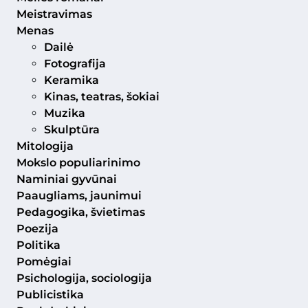
Meistravimas
Menas
Dailė
Fotografija
Keramika
Kinas, teatras, šokiai
Muzika
Skulptūra
Mitologija
Mokslo populiarinimo
Naminiai gyvūnai
Paaugliams, jaunimui
Pedagogika, švietimas
Poezija
Politika
Pomėgiai
Psichologija, sociologija
Publicistika