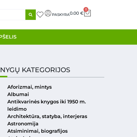
0
0.00
€
PASKYRA
PŠELIS
NYGŲ KATEGORIJOS
Aforizmai, mintys
Albumai
Antikvarinės knygos iki 1950 m.
leidimo
Architektūra, statyba, interjeras
Astronomija
Atsiminimai, biografijos