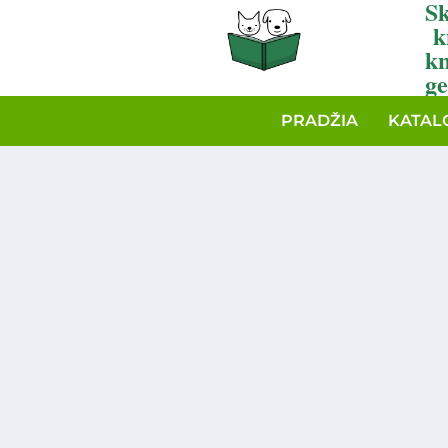
Sk
k
k
ge
PRADŽIA
KATAL