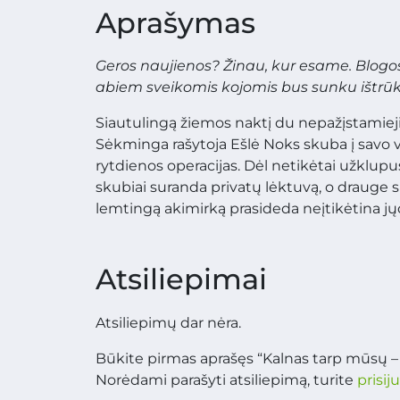
Aprašymas
Geros naujienos? Žinau, kur esame. Blogos?
abiem sveikomis kojomis bus sunku ištrūk
Siautulingą žiemos naktį du nepažįstamieji 
Sėkminga rašytoja Ešlė Noks skuba į savo 
rytdienos operacijas. Dėl netikėtai užklup
skubiai suranda privatų lėktuvą, o drauge sk
lemtingą akimirką prasideda neįtikėtina jų
Atsiliepimai
Atsiliepimų dar nėra.
Būkite pirmas aprašęs “Kalnas tarp mūsų –
Norėdami parašyti atsiliepimą, turite
prisij