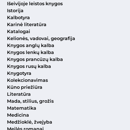
Išeivijoje leistos knygos
Istorija
Kalbotyra
Karinė literatūra
Katalogai
Kelionės, vadovai, geografija
Knygos anglų kalba
Knygos lenkų kalba
Knygos prancūzų kalba
Knygos rusų kalba
Knygotyra
Kolekcionavimas
Kūno priežiūra
Literatūra
Mada, stilius, grožis
Matematika
Medicina
Medžioklė, žvejyba
Meilės romanai