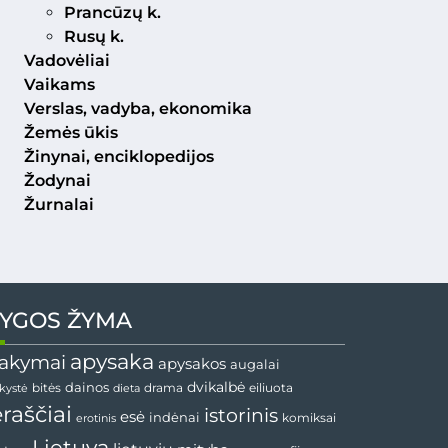
Prancūzų k.
Rusų k.
Vadovėliai
Vaikams
Verslas, vadyba, ekonomika
Žemės ūkis
Žinynai, enciklopedijos
Žodynai
Žurnalai
YGOS ŽYMA
apysaka
akymai
apysakos
augalai
dainos
dvikalbė
drama
nkystė
bitės
dieta
eiliuota
ėraščiai
istorinis
esė
indėnai
komiksai
erotinis
Lietuva