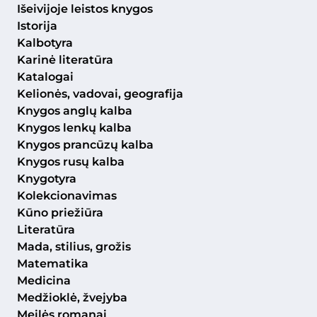
Išeivijoje leistos knygos
Istorija
Kalbotyra
Karinė literatūra
Katalogai
Kelionės, vadovai, geografija
Knygos anglų kalba
Knygos lenkų kalba
Knygos prancūzų kalba
Knygos rusų kalba
Knygotyra
Kolekcionavimas
Kūno priežiūra
Literatūra
Mada, stilius, grožis
Matematika
Medicina
Medžioklė, žvejyba
Meilės romanai