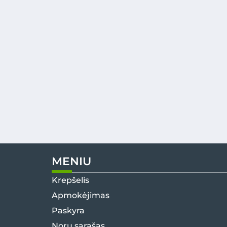
MENIU
Krepšelis
Apmokėjimas
Paskyra
Norų sąrašas