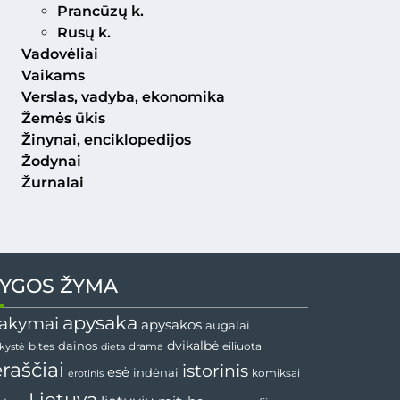
Prancūzų k.
Rusų k.
Vadovėliai
Vaikams
Verslas, vadyba, ekonomika
Žemės ūkis
Žinynai, enciklopedijos
Žodynai
Žurnalai
YGOS ŽYMA
apysaka
akymai
apysakos
augalai
dainos
dvikalbė
drama
nkystė
bitės
dieta
eiliuota
ėraščiai
istorinis
esė
indėnai
komiksai
erotinis
Lietuva