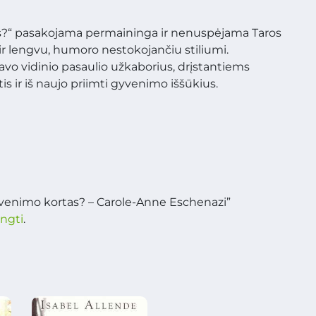
?“ pasakojama permaininga ir nenuspėjama Taros
 ir lengvu, humoro nestokojančiu stiliumi.
avo vidinio pasaulio užkaborius, drįstantiems
is ir iš naujo priimti gyvenimo iššūkius.
venimo kortas? – Carole-Anne Eschenazi”
ungti
.