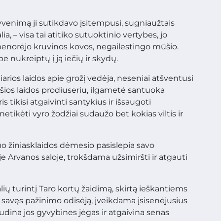
yvenimą ji sutikdavo įsitempusi, sugniaužtais
a, – visa tai atitiko sutuoktinio vertybes, jo
ebenorėjo kruvinos kovos, negailestingo mūšio.
e nukreiptų į ją iečių ir skydų.
iarios laidos apie grožį vedėja, neseniai atšventusi
 šios laidos prodiuseriu, ilgametė santuoka
 tikisi atgaivinti santykius ir išsaugoti
etikėti vyro žodžiai sudaužo bet kokias viltis ir
uo žiniasklaidos dėmesio pasislepia savo
Arvanos saloje, trokšdama užsimiršti ir atgauti
ų turintį Taro kortų žaidimą, skirtą ieškantiems
i į savęs pažinimo odisėją, įveikdama įsisenėjusius
šjudina jos gyvybines jėgas ir atgaivina senas