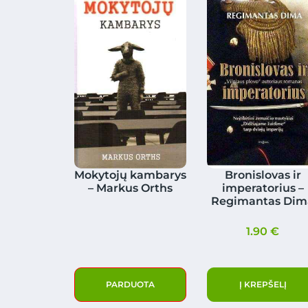
Mokytojų kambarys
Bronislovas ir
– Markus Orths
imperatorius –
Regimantas Dim
1.90
€
PARDUOTA
Į KREPŠELĮ