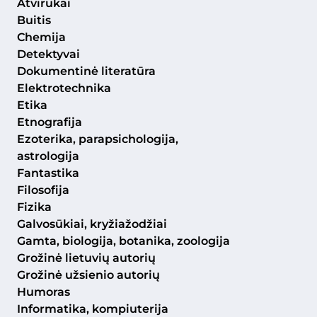
Atvirukai
Buitis
Chemija
Detektyvai
Dokumentinė literatūra
Elektrotechnika
Etika
Etnografija
Ezoterika, parapsichologija,
astrologija
Fantastika
Filosofija
Fizika
Galvosūkiai, kryžiažodžiai
Gamta, biologija, botanika, zoologija
Grožinė lietuvių autorių
Grožinė užsienio autorių
Humoras
Informatika, kompiuterija