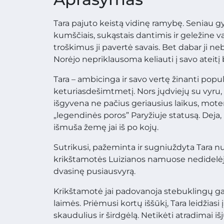
Tara pajuto keistą vidinę ramybę. Seniau g
kumščiais, sukąstais dantimis ir geležine vali
troškimus ji pavertė savais. Bet dabar ji n
Norėjo nepriklausoma keliauti į savo ateitį b
Tara – ambicinga ir savo vertę žinanti popul
keturiasdešimtmetį. Nors jųdviejų su vyru,
išgyvena ne pačius geriausius laikus, moteris
„legendinės poros” Paryžiuje statusą. Deja, n
išmuša žemę jai iš po kojų.
Sutrikusi, pažeminta ir sugniuždyta Tara n
krikštamotės Luizianos namuose nedidelėje 
dvasinę pusiausvyrą.
Krikštamotė jai padovanoja stebuklingų gali
laimės. Priėmusi kortų iššūkį, Tara leidžias
skaudulius ir širdgėlą. Netikėti atradimai i