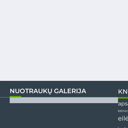
NUOTRAUKŲ GALERIJA
KN
aps
bitini
eil