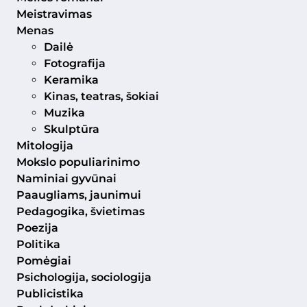
Meistravimas
Menas
Dailė
Fotografija
Keramika
Kinas, teatras, šokiai
Muzika
Skulptūra
Mitologija
Mokslo populiarinimo
Naminiai gyvūnai
Paaugliams, jaunimui
Pedagogika, švietimas
Poezija
Politika
Pomėgiai
Psichologija, sociologija
Publicistika