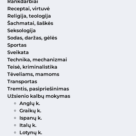
Rankdarbiai
Receptai, virtuvė
Religija, teologija
Šachmatai, šaškės
Seksologija
Sodas, daržas, gėlės
Sportas
Sveikata
Technika, mechanizmai
Teisė, kriminalistika
Tėveliams, mamoms
Transportas
Tremtis, pasipriešinimas
Užsienio kalbų mokymas
Anglų k.
Graikų k.
Ispanų k.
Italų k.
Lotynų k.