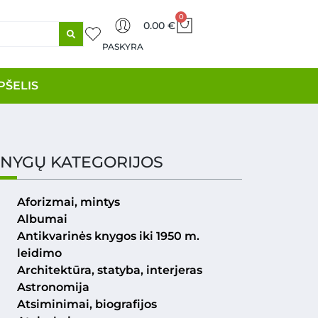
0
0.00
€
PASKYRA
PŠELIS
NYGŲ KATEGORIJOS
Aforizmai, mintys
Albumai
Antikvarinės knygos iki 1950 m.
leidimo
Architektūra, statyba, interjeras
Astronomija
Atsiminimai, biografijos