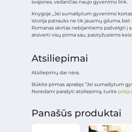
svajones, vedančias naujo gyvenimo link.
Knygoje „Jei sumaišytum gyvenimo kortas
istorija patrauks ne tik jausmų giluma, bet
Romanas skirtas nebijantiems pažvelgti į s
atsiverti visų pirma sau, pasiryžusiems keist
Atsiliepimai
Atsiliepimų dar nėra.
Būkite pirmas aprašęs “Jei sumaišytum gy
Norėdami parašyti atsiliepimą, turite
prisij
Panašūs produktai