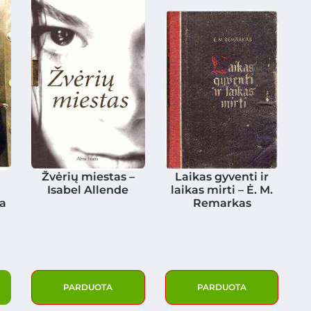
Žvėrių miestas –
Laikas gyventi ir
Isabel Allende
laikas mirti – Ė. M.
a
Remarkas
PARDUOTA
PARDUOTA