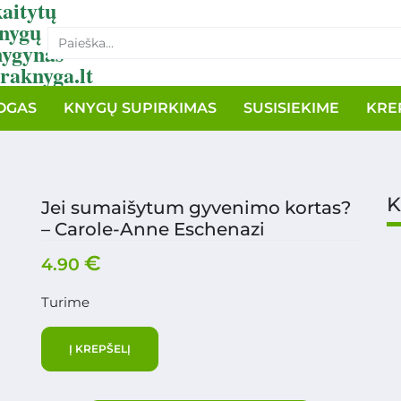
aitytų
nygų
nygynas
raknyga.lt
OGAS
KNYGŲ SUPIRKIMAS
SUSISIEKIME
KRE
K
Jei sumaišytum gyvenimo kortas?
– Carole-Anne Eschenazi
€
4.90
Turime
Į KREPŠELĮ