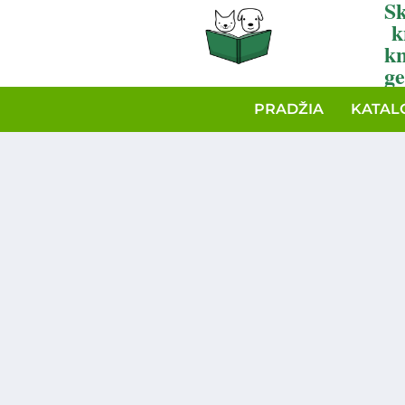
Sk
k
k
ge
PRADŽIA
KATAL