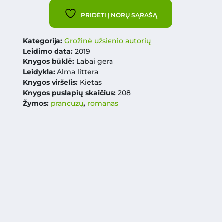
PRIDĖTI Į NORŲ SĄRAŠĄ
Kategorija:
Grožinė užsienio autorių
Leidimo data:
2019
Knygos būklė:
Labai gera
Leidykla:
Alma littera
Knygos viršelis:
Kietas
Knygos puslapių skaičius:
208
Žymos:
prancūzų
,
romanas