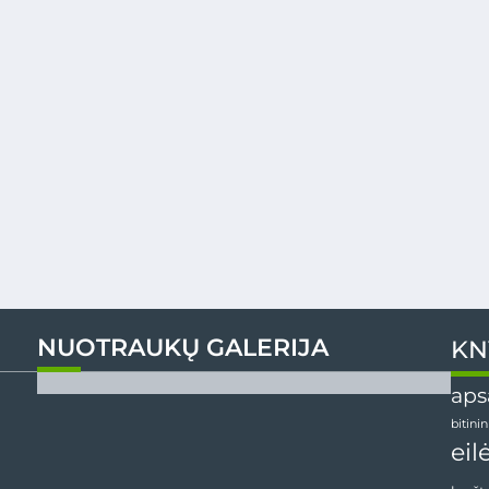
NUOTRAUKŲ GALERIJA
KN
aps
bitini
eil