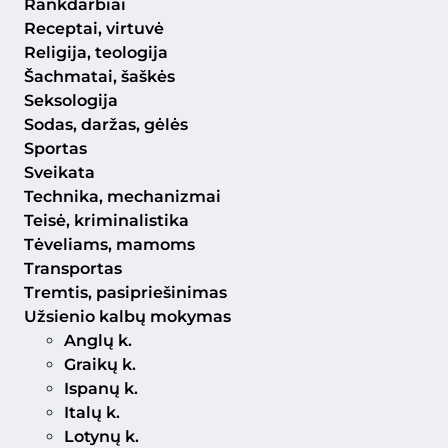
Rankdarbiai
Receptai, virtuvė
Religija, teologija
Šachmatai, šaškės
Seksologija
Sodas, daržas, gėlės
Sportas
Sveikata
Technika, mechanizmai
Teisė, kriminalistika
Tėveliams, mamoms
Transportas
Tremtis, pasipriešinimas
Užsienio kalbų mokymas
Anglų k.
Graikų k.
Ispanų k.
Italų k.
Lotynų k.