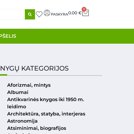
0
0.00
€
PASKYRA
PŠELIS
NYGŲ KATEGORIJOS
Aforizmai, mintys
Albumai
Antikvarinės knygos iki 1950 m.
leidimo
Architektūra, statyba, interjeras
Astronomija
Atsiminimai, biografijos