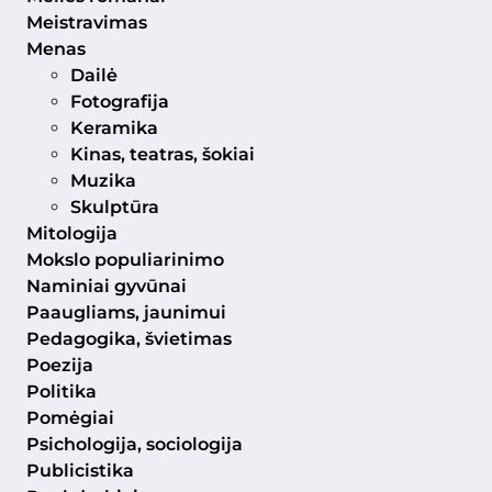
Meistravimas
Menas
Dailė
Fotografija
Keramika
Kinas, teatras, šokiai
Muzika
Skulptūra
Mitologija
Mokslo populiarinimo
Naminiai gyvūnai
Paaugliams, jaunimui
Pedagogika, švietimas
Poezija
Politika
Pomėgiai
Psichologija, sociologija
Publicistika