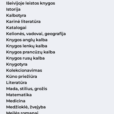
Išeivijoje leistos knygos
Istorija
Kalbotyra
Karinė literatūra
Katalogai
Kelionės, vadovai, geografija
Knygos anglų kalba
Knygos lenkų kalba
Knygos prancūzų kalba
Knygos rusų kalba
Knygotyra
Kolekcionavimas
Kūno priežiūra
Literatūra
Mada, stilius, grožis
Matematika
Medicina
Medžioklė, žvejyba
Meilės romanai