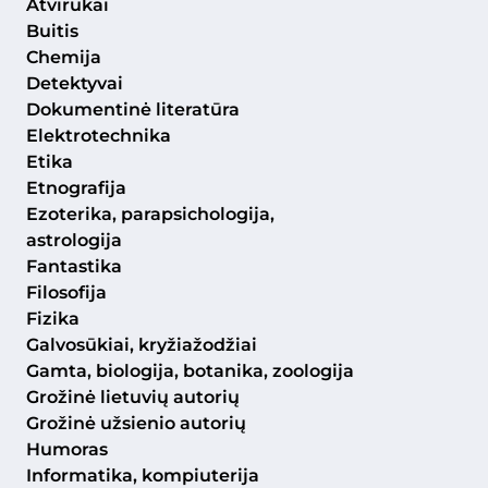
Atvirukai
Buitis
Chemija
Detektyvai
Dokumentinė literatūra
Elektrotechnika
Etika
Etnografija
Ezoterika, parapsichologija,
astrologija
Fantastika
Filosofija
Fizika
Galvosūkiai, kryžiažodžiai
Gamta, biologija, botanika, zoologija
Grožinė lietuvių autorių
Grožinė užsienio autorių
Humoras
Informatika, kompiuterija