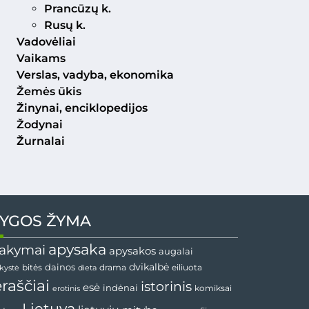
Prancūzų k.
Rusų k.
Vadovėliai
Vaikams
Verslas, vadyba, ekonomika
Žemės ūkis
Žinynai, enciklopedijos
Žodynai
Žurnalai
YGOS ŽYMA
apysaka
akymai
apysakos
augalai
dainos
dvikalbė
drama
nkystė
bitės
dieta
eiliuota
ėraščiai
istorinis
esė
indėnai
komiksai
erotinis
Lietuva