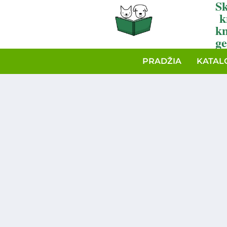
Sk
k
k
ge
PRADŽIA
KATAL