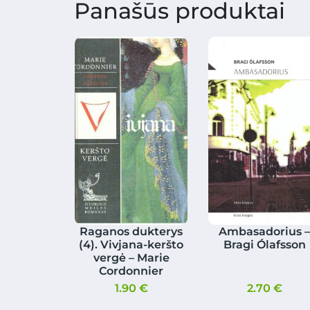
Panašūs produktai
Raganos dukterys
Ambasadorius 
(4). Vivjana-keršto
Bragi Ólafsson
vergė – Marie
Cordonnier
1.90
€
2.70
€