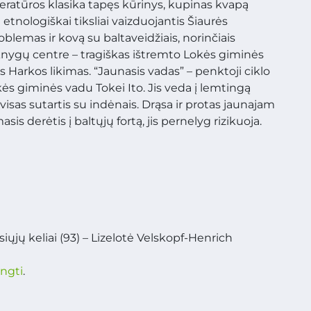
teratūros klasika tapęs kūrinys, kupinas kvapą
 etnologiškai tiksliai vaizduojantis Šiaurės
lemas ir kovą su baltaveidžiais, norinčiais
 knygų centre – tragiškas ištremto Lokės giminės
Harkos likimas. “Jaunasis vadas” – penktoji ciklo
s giminės vadu Tokei Ito. Jis veda į lemtingą
visas sutartis su indėnais. Drąsa ir protas jaunajam
is derėtis į baltųjų fortą, jis pernelyg rizikuoja.
iųjų keliai (93) – Lizelotė Velskopf-Henrich
ungti
.