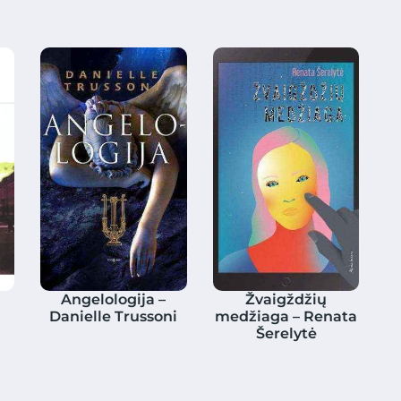
–
Angelologija –
Žvaigždžių
Danielle Trussoni
medžiaga – Renata
Šerelytė