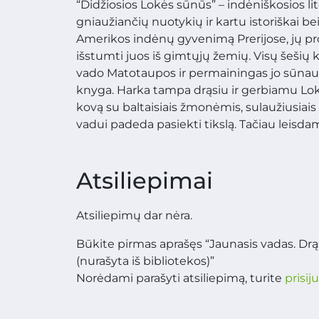
“Didžiosios Lokės sūnūs” – indėniškosios li
gniaužiančių nuotykių ir kartu istoriškai bei
Amerikos indėnų gyvenimą Prerijose, jų prob
išstumti juos iš gimtųjų žemių. Visų šešių
vado Matotaupos ir permainingas jo sūnaus 
knyga. Harka tampa drąsiu ir gerbiamu Lokė
kovą su baltaisiais žmonėmis, sulaužiusiais 
vadui padeda pasiekti tikslą. Tačiau leisdamas
Atsiliepimai
Atsiliepimų dar nėra.
Būkite pirmas aprašęs “Jaunasis vadas. Drąs
(nurašyta iš bibliotekos)”
Norėdami parašyti atsiliepimą, turite
prisij