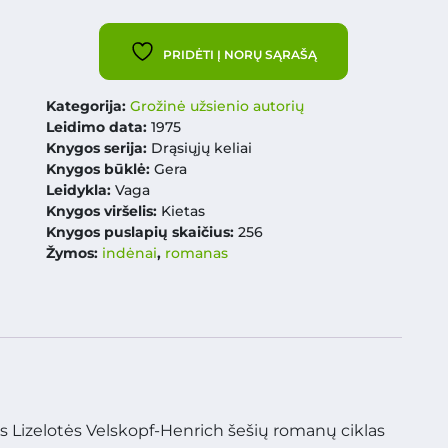
PRIDĖTI Į NORŲ SĄRAŠĄ
Kategorija:
Grožinė užsienio autorių
Leidimo data:
1975
Knygos serija:
Drąsiųjų keliai
Knygos būklė:
Gera
Leidykla:
Vaga
Knygos viršelis:
Kietas
Knygos puslapių skaičius:
256
Žymos:
indėnai
,
romanas
ės Lizelotės Velskopf-Henrich šešių romanų ciklas