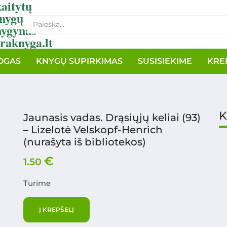
aitytų
nygų
nygynas
raknyga.lt
OGAS
KNYGŲ SUPIRKIMAS
SUSISIEKIME
KRE
K
Jaunasis vadas. Drąsiųjų keliai (93)
– Lizelotė Velskopf-Henrich
(nurašyta iš bibliotekos)
€
1.50
Turime
Į KREPŠELĮ