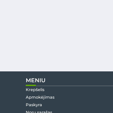
MENIU
Krepšelis
Apmokėjimas
Paskyra
Norų sąrašas