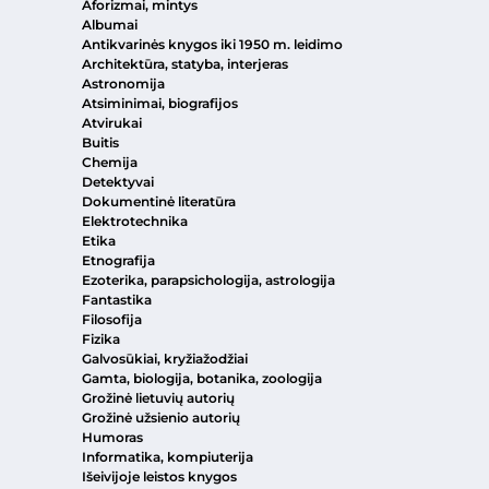
Aforizmai, mintys
Albumai
Antikvarinės knygos iki 1950 m. leidimo
Architektūra, statyba, interjeras
Astronomija
Atsiminimai, biografijos
Atvirukai
Buitis
Chemija
Detektyvai
Dokumentinė literatūra
Elektrotechnika
Etika
Etnografija
Ezoterika, parapsichologija, astrologija
Fantastika
Filosofija
Fizika
Galvosūkiai, kryžiažodžiai
Gamta, biologija, botanika, zoologija
Grožinė lietuvių autorių
Grožinė užsienio autorių
Humoras
Informatika, kompiuterija
Išeivijoje leistos knygos