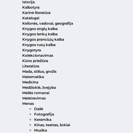
Istorija
Kalbotyra
Karinė literatūra
Katalogai
Kelionės, vadovai, geografija
Knygos anglų kalba
Knygos lenkų kalba
Knygos prancūzų kalba
Knygos rusų kalba
Knygotyra
Kolekcionavimas
Kūno priežiūra
Literatūra
Mada, stilius, grožis
Matematika
Medicina
Medžioklė, žvejyba
Meilės romanai
Meistravimas
Menas
Dailė
Fotografija
Keramika
Kinas, teatras, šokiai
Muzika