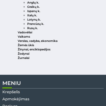
Anglų k.
Graikų k.
Ispanų k.
Italų k.
Lotynų k.
Prancūzų k.
Rusų k.
Vadovėliai
Vaikams
Verslas, vadyba, ekonomika
Žemės ūkis
Žinynai, enciklopedijos
Žodynai
Žurnalai
MENIU
Krepšelis
Apmokėjimas