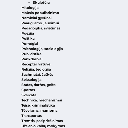
Skulptūra
Mitologija
Mokslo populiarinimo
Naminiai gyvūnai
Paaugliams, jaunimui
Pedagogika, švietimas
Poezija
Politika
Pomėgiai
Psichologija, sociologija
Publicistika
Rankdarbiai
Receptai, virtuvė
Religija, teologija
Šachmatai, šaškės
Seksologija
Sodas, daržas, gėlės
Sportas
Sveikata
Technika, mechanizmai
Teisė, kriminalistika
Tėveliams, mamoms
Transportas
Tremtis, pasipriešinimas
Užsienio kalbų mokymas