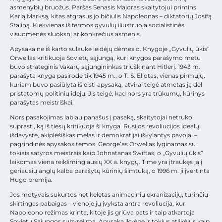
asmenybių bruožus. Paršas Senasis Majoras skaitytojui primins
Karlą Marksą, kitas atgrasus jo bičiulis Napoleonas – diktatorių Josifą
Staliną. Kiekvienas iš fermos gyvulių iliustruoja socialistinės
visuomenės sluoksnį ar konkrečius asmenis.
Apysaka ne iš karto sulaukė leidėjų dėmesio. Knygoje „Gyvulių ūkis“
Orwellas kritikuoja Sovietų sąjungą, kuri knygos parašymo metu
buvo strateginis Vakarų sąjungininkas triuškinant Hitlerį. 1943 m.
parašyta knyga pasirodė tik 1945 m., o T. S. Eliotas, vienas pirmųjų,
kuriam buvo pasiūlyta išleisti apysaką, atvirai teigė atmetąs ją dėl
pristatomų politinių idėjų. Jis teigė, kad nors yra trūkumų, kūrinys
parašytas meistriškai.
Nors pasakojimas labiau panašus į pasaką, skaitytojai netruko
suprasti, ką iš tiesų kritikuoja ši knyga. Rusijos revoliucijos idealų
išdavystė, akiplėšiškas melas ir demokratijai iškylantys pavojai –
pagrindinės apysakos temos. George’as Orwellas lyginamas su
tokiais satyros meistrais kaip Johnatanas Swiftas, o „Gyvulių ūkis“
laikomas viena reikšmingiausių XX a. knygų. Time yra įtraukęs ją į
geriausių anglų kalba parašytų kūrinių šimtuką, o 1996 m. ji įvertinta
Hugo premija.
Jos motyvais sukurtos net keletas animacinių ekranizacijų, turinčių
skirtingas pabaigas – vienoje jų įvyksta antra revoliucija, kur
Napoleono režimas krinta, kitoje jis griūva pats ir taip atkartoja
Sovietų Sąjungos subyrėjimą. Apysaka įkvėpė ir tokius atlikėjus kaip