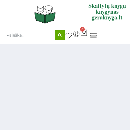
Skaitytų knygų
knygynas
geraknyga.lt
0
KNYGŲ SUPIRKIMAS