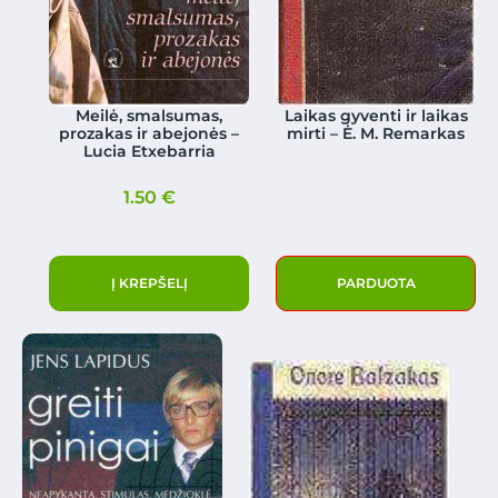
Meilė, smalsumas,
Laikas gyventi ir laikas
prozakas ir abejonės –
mirti – Ė. M. Remarkas
Lucia Etxebarria
1.50
€
Į KREPŠELĮ
PARDUOTA