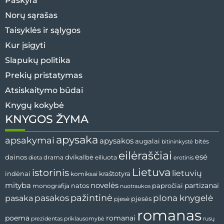
Paskyra
Norų sąrašas
Taisyklės ir sąlygos
Kur įsigyti
Slapukų politika
Prekių pristatymas
Atsiskaitymo būdai
Knygų kokybė
KNYGOS ŽYMA
apysaka
apsakymai
apysakos
augalai
bitės
bitininkystė
eilėraščiai
esė
dvikalbė
dainos
drama
dieta
eiliuota
erotinis
Lietuva
istorinis
lietuvių
indėnai
komiksai
kraštotyra
mityba
novelės
partizanai
natos
papročiai
monografija
nuotraukos
pažintinė
pasaka
pasakos
plona knygelė
pjesės
pjesė
romanas
romanai
poema
prezidentas
priklausomybė
rusų