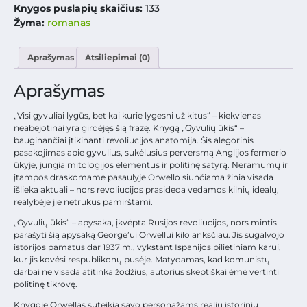
Knygos puslapių skaičius:
133
Žyma:
romanas
Aprašymas
Atsiliepimai (0)
Aprašymas
„Visi gyvuliai lygūs, bet kai kurie lygesni už kitus“ – kiekvienas
neabejotinai yra girdėjęs šią frazę. Knygą „Gyvulių ūkis“ –
bauginančiai įtikinanti revoliucijos anatomija. Šis alegorinis
pasakojimas apie gyvulius, sukėlusius perversmą Anglijos fermerio
ūkyje, jungia mitologijos elementus ir politinę satyrą. Neramumų ir
įtampos draskomame pasaulyje Orwello siunčiama žinia visada
išlieka aktuali – nors revoliucijos prasideda vedamos kilnių idealų,
realybėje jie netrukus pamirštami.
„Gyvulių ūkis“ – apysaka, įkvėpta Rusijos revoliucijos, nors mintis
parašyti šią apysaką George’ui Orwellui kilo anksčiau. Jis sugalvojo
istorijos pamatus dar 1937 m., vykstant Ispanijos pilietiniam karui,
kur jis kovėsi respublikonų pusėje. Matydamas, kad komunistų
darbai ne visada atitinka žodžius, autorius skeptiškai ėmė vertinti
politinę tikrovę.
Knygoje Orwellas suteikia savo personažams realių istorinių