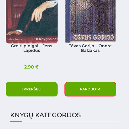
Greiti pinigai – Jens
Tėvas Gorijo – Onore
Lapidus
Balzakas
2.90
€
Į KREPŠELĮ
PARDUOTA
KNYGŲ KATEGORIJOS