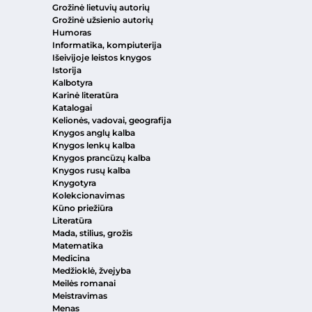
Grožinė lietuvių autorių
Grožinė užsienio autorių
Humoras
Informatika, kompiuterija
Išeivijoje leistos knygos
Istorija
Kalbotyra
Karinė literatūra
Katalogai
Kelionės, vadovai, geografija
Knygos anglų kalba
Knygos lenkų kalba
Knygos prancūzų kalba
Knygos rusų kalba
Knygotyra
Kolekcionavimas
Kūno priežiūra
Literatūra
Mada, stilius, grožis
Matematika
Medicina
Medžioklė, žvejyba
Meilės romanai
Meistravimas
Menas