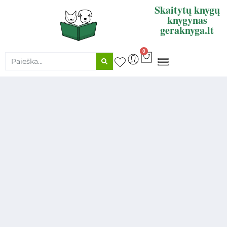
Skaitytų knygų
knygynas
geraknyga.lt
0
KNYGŲ SUPIRKIMAS