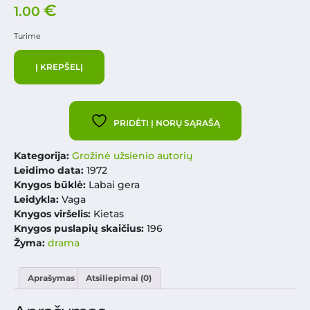
€
1.00
Turime
Į KREPŠELĮ
PRIDĖTI Į NORŲ SĄRAŠĄ
Kategorija:
Grožinė užsienio autorių
Leidimo data:
1972
Knygos būklė:
Labai gera
Leidykla:
Vaga
Knygos viršelis:
Kietas
Knygos puslapių skaičius:
196
Žyma:
drama
Aprašymas
Atsiliepimai (0)