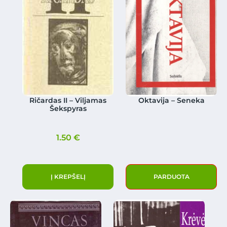
Ričardas II – Viljamas
Oktavija – Seneka
Šekspyras
1.50
€
Į KREPŠELĮ
PARDUOTA