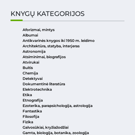
KNYGŲ KATEGORIJOS
Aforizmai, mintys
Albumai
Antikvarinės knygos iki 1950 m. leidimo
Architektūra, statyba, interjeras
Astronomija
Atsiminimai, biografijos
Atvirukai
Buitis
Chemija
Detektyvai
Dokumentinė literatūra
Elektrotechnika
Etika
Etnografija
Ezoterika, parapsichologija, astrologija
Fantastika
Filosofija
Fizika
Galvosūkiai, kryžiažodžiai
Gamta, biologija, botanika, zoologija