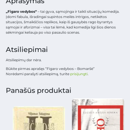
Aprašymas
„Figaro vedybos“
– tai gyva, sąmojinga ir taikli situacijų komedija.
Įdomi fabula, išradingai supintos meilės intrigos, netikėtos
situacijos, šmaikščios replikos, kaip iš gausybės rago byrantys
sąmojai ir aforizmai – visa tai lėmė, kad komedija ligi šios dienos
sėkmingai keliauja po viso pasaulio scenas.
Atsiliepimai
Atsiliepimų dar nėra.
Būkite pirmas aprašęs “Figaro vedybos – Bomaršė”
Norėdami parašyti atsiliepimą, turite
prisijungti
.
Panašūs produktai