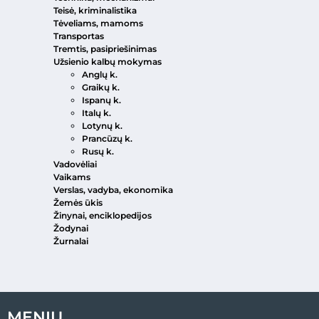
Teisė, kriminalistika
Tėveliams, mamoms
Transportas
Tremtis, pasipriešinimas
Užsienio kalbų mokymas
Anglų k.
Graikų k.
Ispanų k.
Italų k.
Lotynų k.
Prancūzų k.
Rusų k.
Vadovėliai
Vaikams
Verslas, vadyba, ekonomika
Žemės ūkis
Žinynai, enciklopedijos
Žodynai
Žurnalai
MENIU