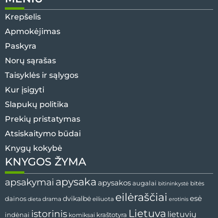
Krepšelis
Apmokėjimas
Paskyra
Norų sąrašas
Taisyklės ir sąlygos
Kur įsigyti
Slapukų politika
Prekių pristatymas
Atsiskaitymo būdai
Knygų kokybė
KNYGOS ŽYMA
apysaka
apsakymai
apysakos
augalai
bitininkystė
bitės
eilėraščiai
esė
dainos
dvikalbė
drama
dieta
eiliuota
erotinis
Lietuva
istorinis
lietuvių
indėnai
komiksai
kraštotyra