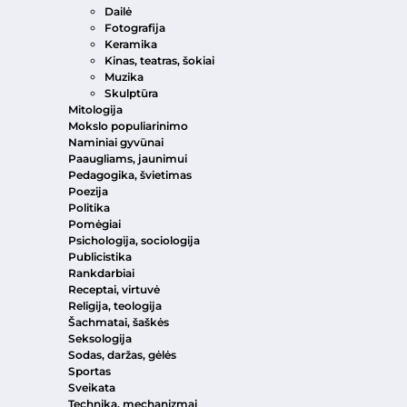
Dailė
Fotografija
Keramika
Kinas, teatras, šokiai
Muzika
Skulptūra
Mitologija
Mokslo populiarinimo
Naminiai gyvūnai
Paaugliams, jaunimui
Pedagogika, švietimas
Poezija
Politika
Pomėgiai
Psichologija, sociologija
Publicistika
Rankdarbiai
Receptai, virtuvė
Religija, teologija
Šachmatai, šaškės
Seksologija
Sodas, daržas, gėlės
Sportas
Sveikata
Technika, mechanizmai